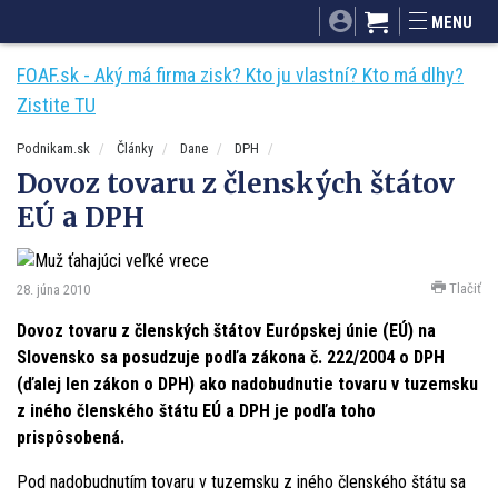
SITA.sk
Podnikam.sk
Mnamky-recepty.sk
MENU
Dobré rady a nápady
ByvanieHrou.sk
FOAF.sk - Aký má firma zisk? Kto ju vlastní? Kto má dlhy?
Zistite TU
Podnikam.sk
Články
Dane
DPH
Dovoz tovaru z členských štátov
EÚ a DPH
Tlačiť
28. júna 2010
Dovoz tovaru z členských štátov Európskej únie (EÚ) na
Slovensko sa posudzuje podľa zákona č. 222/2004 o DPH
(ďalej len zákon o DPH) ako nadobudnutie tovaru v tuzemsku
z iného členského štátu EÚ a DPH je podľa toho
prispôsobená.
Pod nadobudnutím tovaru v tuzemsku z iného členského štátu sa