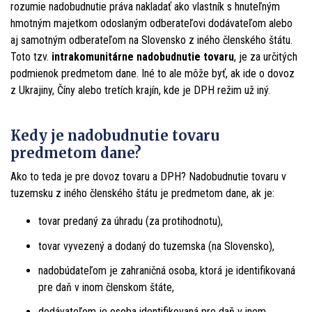
rozumie nadobudnutie práva nakladať ako vlastník s hnuteľným
hmotným majetkom odoslaným odberateľovi dodávateľom alebo
aj samotným odberateľom na Slovensko z iného členského štátu.
Toto tzv.
intrakomunitárne nadobudnutie tovaru
, je za určitých
podmienok predmetom dane. Iné to ale môže byť, ak ide o dovoz
z Ukrajiny, Číny alebo tretích krajín, kde je DPH režim už iný.
Kedy je nadobudnutie tovaru
predmetom dane?
Ako to teda je pre dovoz tovaru a DPH? Nadobudnutie tovaru v
tuzemsku z iného členského štátu je predmetom dane, ak je:
tovar predaný za úhradu (za protihodnotu),
tovar vyvezený a dodaný do tuzemska (na Slovensko),
nadobúdateľom je zahraničná osoba, ktorá je identifikovaná
pre daň v inom členskom štáte,
dodávateľom je osoba identifikovaná pre daň v inom