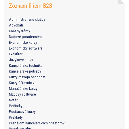
Zoznam firiem B2B
Administratívne služby
Advokáti
CRM systémy
Daňové poradenstvo
Ekonomické kurzy
Ekonomický software
Exekútori
Jazykové kurzy
Kancelárska technika
Kancelárske potreby
Kurzy rozvoja osobnosti
Kurzy účtovníctva
Manažérske kurzy
Mzdový software
Notári
Pečiatky
Počítačové kurzy
Preklady
Prenájom kancelárskych priestorov
Prieskum trhu