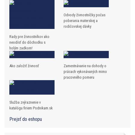
Odvody živnostníčky počas
poberania materskej a
rodičovskej dávky
Rady pre živnostníkov ako
neodísť do dôchodku s
holým zadkom!
Ako založiť živnosť
Zamestnávanie na dohody o
prácach vykonávaných mimo
pracovného pomeru
Služba zvýraznenie v
katalógu firiem Podnikam.sk
Prejsť do eshopu