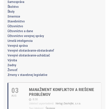
Samospráva
Školstvo
Školy
Smernice
Stavebníctvo
Účtovníctvo
Účtovníctvo a dane
Účtovníctvo verejnej správy
Umelá inteligencia
Verejná správa
Verejné obstarávanie-obstarávateľ
Verejné obstarávanie-uchádzač
Výroba
žiadny
Živnosť
Zmeny v stavebnej legislatíve
03
MANAŽMENT KONFLIKTOV A RIEŠENIE
PROBLÉMOV
AUG
8:30
Udalosť usporiadaná:
Verlag Dashöfer, s.r.o.
Typ Udalosti:
Školenie