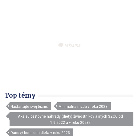
Top témy
Naštartujte svoj biznis
Minimálna mzda v roku 2023
Aké sú cestovné náhrady (diéty) živnostníkov a iných SZČO od
1.9.2022 a v roku 2023?
Daňový bonus na dieťa v roku 2023