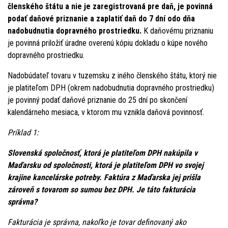
členského štátu a nie je zaregistrovaná pre daň, je povinná
podať daňové priznanie a zaplatiť daň do 7 dní odo dňa
nadobudnutia dopravného prostriedku.
K daňovému priznaniu
je povinná priložiť úradne overenú kópiu dokladu o kúpe nového
dopravného prostriedku.
Nadobúdateľ tovaru v tuzemsku z iného členského štátu, ktorý nie
je platiteľom DPH (okrem nadobudnutia dopravného prostriedku)
je povinný podať daňové priznanie do 25 dní po skončení
kalendárneho mesiaca, v ktorom mu vznikla daňová povinnosť.
Príklad 1:
Slovenská spoločnosť, ktorá je platiteľom DPH nakúpila v
Maďarsku od spoločnosti, ktorá je platiteľom DPH vo svojej
krajine kancelárske potreby. Faktúra z Maďarska jej prišla
zároveň s tovarom so sumou bez DPH. Je táto fakturácia
správna?
Fakturácia je správna, nakoľko je tovar definovaný ako