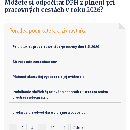
Môžete si odpočítať DPH z plnení pri
pracovných cestách v roku 2026?
Poradca podnikateľa a živnostníka
Priplatok za pracu vo sviatok-pracovny den 8.5.2026
Stravovanie zamestnancov
Platnost okamzitej vypovede a jej evidencia
Podnikanie služieb športového odborníka – trénera tenisu
prostredníctvom s.r.o.
predaj bytu a odvod dane z príjmu a odvod dph
1
2
3
…
10
11
Ďalej »