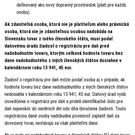
definovaný ako nový dopravný prostriedok (platí pre každú
osobu).
Ak zdaniteľná osoba, ktorá nie je platiteľom alebo právnická
osoba, ktorá nie je zdaniteľnou osobou nadobúda na
Slovensku tovar z iného členského štátu, musí podať
daňovému úradu žiadosť o registráciu pre daň pred
nadobudnutím tovaru, ktorým celková hodnota tovaru bez
dane nadobudnutého z iných členských štátov dosiahne v
kalendárnom roku 13 941, 45 eur.
Žiadosť o registráciu pre daň môže podať osoba aj v prípade, ak
hodnota tovaru bez dane nadobudnutého z iných členských štátov
nedosiahla v kalendárnom roku 13 941, 45 eur. Daňový úrad vydá
osvedčenie o registrácii pre daň a pridelí identifikačné číslo pre
daň najneskôr do siedmich dní odo dňa doručenia žiadosti. Touto
registráciou dané osoby nadobudnú povinnosť zaplatiť daň za
dovezený tovar, nestávajú sa však platiteľmi dane.