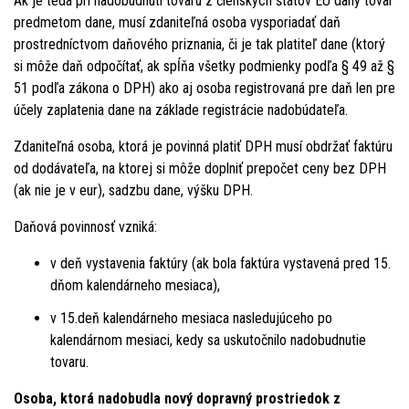
Ak je teda pri nadobudnutí tovaru z členských štátov EÚ daný tovar
predmetom dane, musí zdaniteľná osoba vysporiadať daň
prostredníctvom daňového priznania, či je tak platiteľ dane (ktorý
si môže daň odpočítať, ak spĺňa všetky podmienky podľa § 49 až §
51 podľa zákona o DPH) ako aj osoba registrovaná pre daň len pre
účely zaplatenia dane na základe registrácie nadobúdateľa.
Zdaniteľná osoba, ktorá je povinná platiť DPH musí obdržať faktúru
od dodávateľa, na ktorej si môže doplniť prepočet ceny bez DPH
(ak nie je v eur), sadzbu dane, výšku DPH.
Daňová povinnosť vzniká:
v deň vystavenia faktúry (ak bola faktúra vystavená pred 15.
dňom kalendárneho mesiaca),
v 15.deň kalendárneho mesiaca nasledujúceho po
kalendárnom mesiaci, kedy sa uskutočnilo nadobudnutie
tovaru.
Osoba, ktorá nadobudla nový dopravný prostriedok z