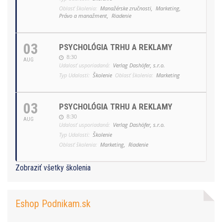
Oblasť školenia:
Manažérske zručnosti,
Marketing,
Právo a manažment,
Riadenie
03
PSYCHOLÓGIA TRHU A REKLAMY
8:30
AUG
Udalosť usporiadaná:
Verlag Dashöfer, s.r.o.
Typ Udalosti:
Školenie
Oblasť školenia:
Marketing
03
PSYCHOLÓGIA TRHU A REKLAMY
8:30
AUG
Udalosť usporiadaná:
Verlag Dashöfer, s.r.o.
Typ Udalosti:
Školenie
Oblasť školenia:
Marketing,
Riadenie
Zobraziť všetky školenia
Eshop Podnikam.sk