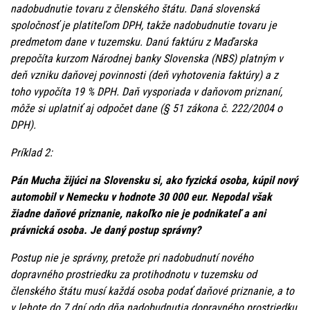
nadobudnutie tovaru z členského štátu. Daná slovenská
spoločnosť je platiteľom DPH, takže nadobudnutie tovaru je
predmetom dane v tuzemsku. Danú faktúru z Maďarska
prepočíta kurzom Národnej banky Slovenska (NBS) platným v
deň vzniku daňovej povinnosti (deň vyhotovenia faktúry) a z
toho vypočíta 19 % DPH. Daň vysporiada v daňovom priznaní,
môže si uplatniť aj odpočet dane (§ 51 zákona č. 222/2004 o
DPH).
Príklad 2:
Pán Mucha žijúci na Slovensku si, ako fyzická osoba, kúpil nový
automobil v Nemecku v hodnote 30 000 eur. Nepodal však
žiadne daňové priznanie, nakoľko nie je podnikateľ a ani
právnická osoba. Je daný postup správny?
Postup nie je správny, pretože pri nadobudnutí nového
dopravného prostriedku za protihodnotu v tuzemsku od
členského štátu musí každá osoba podať daňové priznanie, a to
v lehote do 7 dní odo dňa nadobudnutia dopravného prostriedku.