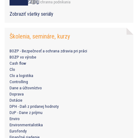
Ochranna podnikania
Zobraziť všetky seriály
Školenia, semináre, kurzy
BOZP - Bezpečnosť a ochrana zdravia pri práci
BOZP vo výrobe
Cash flow
Clo
Clo a logistika
Controlling
Dane a účtovníctvo
Doprava
Dotácie
DPH - Daň z pridanej hodnoty
DzP - Dane z príjmu
Enviro
Environmentalistika
Eurofondy
Finančné riadenie