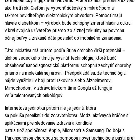
farmaceutickým gigantom Novartis. Práca na nich prebieha už viac
ako tretí rok. Cieľom je vytvoriť šošovky s mikročipom a
takmer neviditeľným elektronickým obvodom. Pomôcť majú
hlavne diabetikom – výrobok bude schopný zmerať hladinu cukru
v krvi svojich užívateľov priamo zo slznej tekutiny na povrchu
očnej buľvy a získané dáta posielať do mobilného zariadenia.
Táto iniciatíva má pritom podľa Brina omnoho širší potenciál –
úlohou vedeckého tímu je vyvinúť technológie, ktoré budú
obsahovať nanodiagnostickú platformu schopnú zachytiť choroby
priamo na molekulárnej úrovni. Predpokladá sa, že technológia
nájde využitie i v boji proti rakovine alebo Alzheimerovi.
Mimochodom, v zdravotníckom tíme Googlu už funguje
veľa talentovaných onkológov.
Internetová jednotka pritom nie je jediná, ktorá
sa pokúša preniknúť do zdravotníctva. Medzi aktívnych hráčov s
aplikáciami pre sledovanie zdravia a kondície
patria tiež spoločnosti Apple, Microsoft a Samsung. Do boja s
Parkinsonovou chorobou sa pomocou novej technológie pustil pre