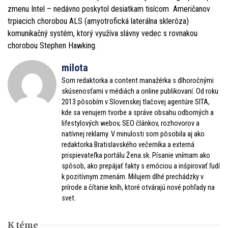
zmenu Intel – nedávno poskytol desiatkam tisícom Američanov
trpiacich chorobou ALS (amyotrofická laterálna skleróza)
komunikačný systém, ktorý využíva slávny vedec s rovnakou
chorobou Stephen Hawking.
milota
Som redaktorka a content manažérka s dlhoročnými
skúsenosťami v médiách a online publikovaní. Od roku
2013 pôsobím v Slovenskej tlačovej agentúre SITA,
kde sa venujem tvorbe a správe obsahu odborných a
lifestylových webov, SEO článkov, rozhovorov a
natívnej reklamy. V minulosti som pôsobila aj ako
redaktorka Bratislavského večerníka a externá
prispievateľka portálu Žena.sk. Písanie vnímam ako
spôsob, ako prepájať fakty s emóciou a inšpirovať ľudí
k pozitívnym zmenám. Milujem dlhé prechádzky v
prírode a čítanie kníh, ktoré otvárajú nové pohľady na
svet.
K téme