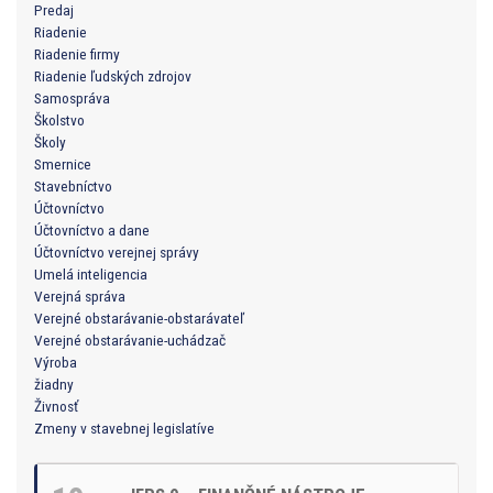
Predaj
Riadenie
Riadenie firmy
Riadenie ľudských zdrojov
Samospráva
Školstvo
Školy
Smernice
Stavebníctvo
Účtovníctvo
Účtovníctvo a dane
Účtovníctvo verejnej správy
Umelá inteligencia
Verejná správa
Verejné obstarávanie-obstarávateľ
Verejné obstarávanie-uchádzač
Výroba
žiadny
Živnosť
Zmeny v stavebnej legislatíve