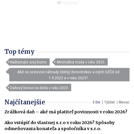
Top témy
Naštartujte svoj biznis
Minimálna mzda v roku 2023
Aké sú cestovné náhrady (diéty) živnostníkov a iných SZČO od
1.9.2022 a v roku 2023?
Daňový bonus na dieťa v roku 2023
Najčítanejšie
3 Dni
Týždeň
Mesiac
Zrážková daň – aké má platiteľ povinnosti v roku 2026?
Ako vstúpiť do vlastnej s.r.o v roku 2026? Spôsoby
odmeňovania konateľa a spoločníka v s.r.o.