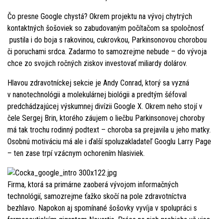
Čo presne Google chystá? Okrem projektu na vývoj chytrých
kontaktných šošoviek so zabudovaným počítačom sa spoločnosť
pustila i do boja s rakovinou, cukrovkou, Parkinsonovou chorobou
či poruchami srdca. Zadarmo to samozrejme nebude – do vývoja
chce zo svojich ročných ziskov investovať miliardy dolárov.
Hlavou zdravotníckej sekcie je Andy Conrad, ktorý sa vyzná
v nanotechnológii a molekulárnej biológii a predtým šéfoval
predchádzajúcej výskumnej divízii Google X. Okrem neho stojí v
čele Sergej Brin, ktorého záujem o liečbu Parkinsonovej choroby
má tak trochu rodinný podtext – choroba sa prejavila u jeho matky.
Osobnú motiváciu má ale i ďalší spoluzakladateľ Googlu Larry Page
– ten zase trpí vzácnym ochorením hlasiviek.
Firma, ktorá sa primárne zaoberá vývojom informačných
technológií, samozrejme ťažko skočí na pole zdravotníctva
bezhlavo. Napokon aj spomínané šošovky vyvíja v spolupráci s