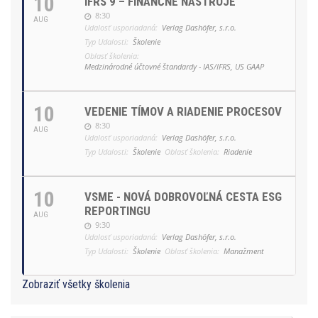
10
IFRS 9 – FINANČNÉ NÁSTROJE
8:30
AUG
Udalosť usporiadaná:
Verlag Dashöfer, s.r.o.
Typ Udalosti:
Školenie
Oblasť školenia:
Medzinárodné účtovné štandardy - IAS/IFRS, US GAAP
10
VEDENIE TÍMOV A RIADENIE PROCESOV
8:30
AUG
Udalosť usporiadaná:
Verlag Dashöfer, s.r.o.
Typ Udalosti:
Školenie
Oblasť školenia:
Riadenie
10
VSME - NOVÁ DOBROVOĽNÁ CESTA ESG
REPORTINGU
AUG
9:30
Udalosť usporiadaná:
Verlag Dashöfer, s.r.o.
Typ Udalosti:
Školenie
Oblasť školenia:
Manažment
Zobraziť všetky školenia