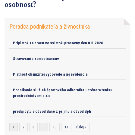
osobnosť?
Poradca podnikateľa a živnostníka
Priplatok za pracu vo sviatok-pracovny den 8.5.2026
Stravovanie zamestnancov
Platnost okamzitej vypovede a jej evidencia
Podnikanie služieb športového odborníka – trénera tenisu
prostredníctvom s.r.o.
predaj bytu a odvod dane z príjmu a odvod dph
1
2
3
…
10
11
Ďalej »