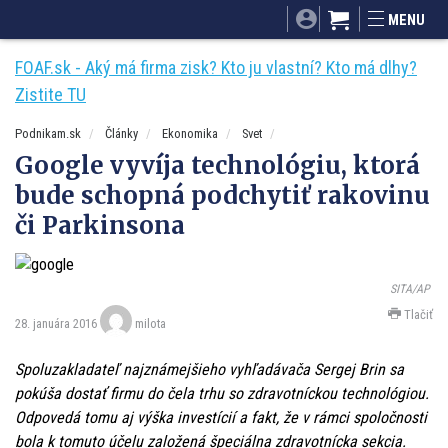
SITA.sk
Podnikam.sk
Mnamky-recepty.sk
MENU
Dobré rady a nápady
ByvanieHrou.sk
FOAF.sk - Aký má firma zisk? Kto ju vlastní? Kto má dlhy?
Zistite TU
Podnikam.sk
Články
Ekonomika
Svet
Google vyvíja technológiu, ktorá
bude schopná podchytiť rakovinu
či Parkinsona
SITA/AP
Tlačiť
28. januára 2016
milota
Spoluzakladateľ najznámejšieho vyhľadávača Sergej Brin sa
pokúša dostať firmu do čela trhu so zdravotníckou technológiou.
Odpovedá tomu aj výška investícií a fakt, že v rámci spoločnosti
bola k tomuto účelu založená špeciálna zdravotnícka sekcia.