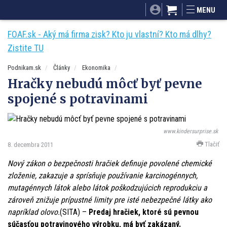
SITA.sk
Podnikam.sk
Mnamky-recepty.sk
MENU
Dobré rady a nápady
ByvanieHrou.sk
FOAF.sk - Aký má firma zisk? Kto ju vlastní? Kto má dlhy?
Zistite TU
Podnikam.sk
Články
Ekonomika
Hračky nebudú môcť byť pevne
spojené s potravinami
www.kindersurprise.sk
Tlačiť
8. decembra 2011
Nový zákon o bezpečnosti hračiek definuje povolené chemické
zloženie, zakazuje a sprísňuje používanie karcinogénnych,
mutagénnych látok alebo látok poškodzujúcich reprodukciu a
zároveň znižuje prípustné limity pre isté nebezpečné látky ako
napríklad olovo.
(SITA) –
Predaj hračiek, ktoré sú pevnou
súčasťou potravinového výrobku, má byť zakázaný.