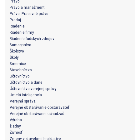
Právo
Právo a manažment
Právo, Pracovné právo
Predaj
Riadenie
Riadenie firmy
Riadenie ľudských zdrojov
Samospráva
Školstvo
Školy
Smernice
Stavebníctvo
Účtovníctvo
Účtovníctvo a dane
Účtovníctvo verejnej správy
Umelá inteligencia
Verejná správa
Verejné obstarávanie-obstarávateľ
Verejné obstarávanie-uchádzač
Výroba
žiadny
Živnosť
Zmeny v stavebnej legislatíve