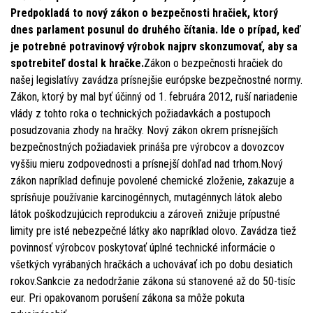
Predpokladá to nový zákon o bezpečnosti hračiek, ktorý
dnes parlament posunul do druhého čítania. Ide o prípad, keď
je potrebné potravinový výrobok najprv skonzumovať, aby sa
spotrebiteľ dostal k hračke.
Zákon o bezpečnosti hračiek do
našej legislatívy zavádza prísnejšie európske bezpečnostné normy.
Zákon, ktorý by mal byť účinný od 1. februára 2012, ruší nariadenie
vlády z tohto roka o technických požiadavkách a postupoch
posudzovania zhody na hračky. Nový zákon okrem prísnejších
bezpečnostných požiadaviek prináša pre výrobcov a dovozcov
vyššiu mieru zodpovednosti a prísnejší dohľad nad trhom.Nový
zákon napríklad definuje povolené chemické zloženie, zakazuje a
sprísňuje používanie karcinogénnych, mutagénnych látok alebo
látok poškodzujúcich reprodukciu a zároveň znižuje prípustné
limity pre isté nebezpečné látky ako napríklad olovo. Zavádza tiež
povinnosť výrobcov poskytovať úplné technické informácie o
všetkých vyrábaných hračkách a uchovávať ich po dobu desiatich
rokov.Sankcie za nedodržanie zákona sú stanovené až do 50-tisíc
eur. Pri opakovanom porušení zákona sa môže pokuta