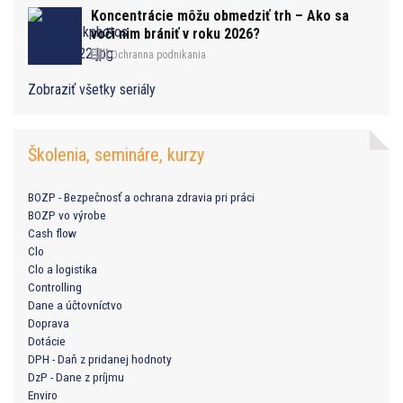
Koncentrácie môžu obmedziť trh – Ako sa
voči nim brániť v roku 2026?
Ochranna podnikania
Zobraziť všetky seriály
Školenia, semináre, kurzy
BOZP - Bezpečnosť a ochrana zdravia pri práci
BOZP vo výrobe
Cash flow
Clo
Clo a logistika
Controlling
Dane a účtovníctvo
Doprava
Dotácie
DPH - Daň z pridanej hodnoty
DzP - Dane z príjmu
Enviro