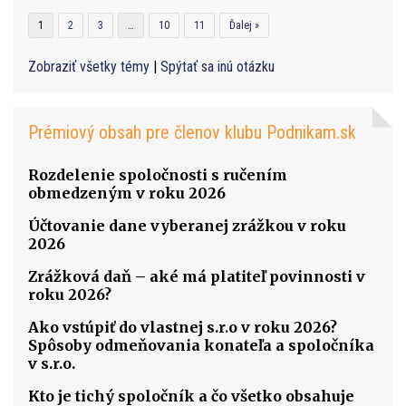
1
2
3
…
10
11
Ďalej »
Zobraziť všetky témy
|
Spýtať sa inú otázku
Prémiový obsah pre členov klubu Podnikam.sk
Rozdelenie spoločnosti s ručením
obmedzeným v roku 2026
Účtovanie dane vyberanej zrážkou v roku
2026
Zrážková daň – aké má platiteľ povinnosti v
roku 2026?
Ako vstúpiť do vlastnej s.r.o v roku 2026?
Spôsoby odmeňovania konateľa a spoločníka
v s.r.o.
Kto je tichý spoločník a čo všetko obsahuje