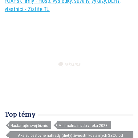
FOAF.sk firmy - Hosp. výsledky, súvahy, výkazy, DLHY,
vlastníci - Zistite TU
Top témy
Naštartujte svoj biznis
Minimálna mzda v roku 2023
Aké sú cestovné náhrady (diéty) živnostníkov a iných SZČO od