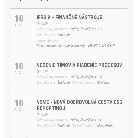
10
IFRS 9 – FINANČNÉ NÁSTROJE
8:30
AUG
Udalosť usporiadaná:
Verlag Dashöfer, s.r.o.
Typ Udalosti:
Školenie
Oblasť školenia:
Medzinárodné účtovné štandardy - IAS/IFRS, US GAAP
10
VEDENIE TÍMOV A RIADENIE PROCESOV
8:30
AUG
Udalosť usporiadaná:
Verlag Dashöfer, s.r.o.
Typ Udalosti:
Školenie
Oblasť školenia:
Riadenie
10
VSME - NOVÁ DOBROVOĽNÁ CESTA ESG
REPORTINGU
AUG
9:30
Udalosť usporiadaná:
Verlag Dashöfer, s.r.o.
Typ Udalosti:
Školenie
Oblasť školenia:
Manažment