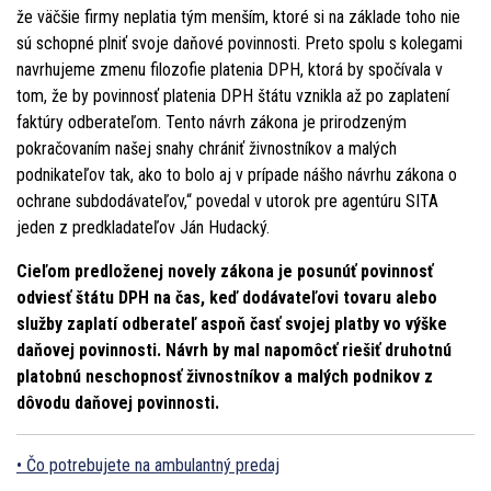
že väčšie firmy neplatia tým menším, ktoré si na základe toho nie
sú schopné plniť svoje daňové povinnosti. Preto spolu s kolegami
navrhujeme zmenu filozofie platenia DPH, ktorá by spočívala v
tom, že by povinnosť platenia DPH štátu vznikla až po zaplatení
faktúry odberateľom. Tento návrh zákona je prirodzeným
pokračovaním našej snahy chrániť živnostníkov a malých
podnikateľov tak, ako to bolo aj v prípade nášho návrhu zákona o
ochrane subdodávateľov,“ povedal v utorok pre agentúru SITA
jeden z predkladateľov Ján Hudacký.
Cieľom predloženej novely zákona je posunúť povinnosť
odviesť štátu DPH na čas, keď dodávateľovi tovaru alebo
služby zaplatí odberateľ aspoň časť svojej platby vo výške
daňovej povinnosti. Návrh by mal napomôcť riešiť druhotnú
platobnú neschopnosť živnostníkov a malých podnikov z
dôvodu daňovej povinnosti.
Čo potrebujete na ambulantný predaj