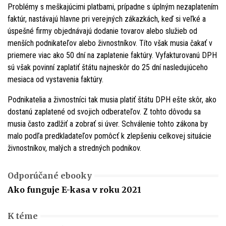
Problémy s meškajúcimi platbami, prípadne s úplným nezaplatením
faktúr, nastávajú hlavne pri verejných zákazkách, keď si veľké a
úspešné firmy objednávajú dodanie tovarov alebo služieb od
menších podnikateľov alebo živnostníkov. Títo však musia čakať v
priemere viac ako 50 dní na zaplatenie faktúry. Vyfakturovanú DPH
sú však povinní zaplatiť štátu najneskôr do 25 dní nasledujúceho
mesiaca od vystavenia faktúry.
Podnikatelia a živnostníci tak musia platiť štátu DPH ešte skôr, ako
dostanú zaplatené od svojich odberateľov. Z tohto dôvodu sa
musia často zadlžiť a zobrať si úver. Schválenie tohto zákona by
malo podľa predkladateľov pomôcť k zlepšeniu celkovej situácie
živnostníkov, malých a stredných podnikov.
Odporúčané ebooky
Ako funguje E-kasa v roku 2021
K téme