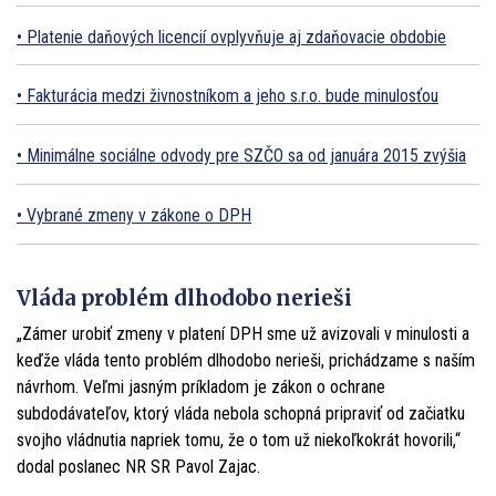
Platenie daňových licencií ovplyvňuje aj zdaňovacie obdobie
Fakturácia medzi živnostníkom a jeho s.r.o. bude minulosťou
Minimálne sociálne odvody pre SZČO sa od januára 2015 zvýšia
Vybrané zmeny v zákone o DPH
Vláda problém dlhodobo nerieši
„Zámer urobiť zmeny v platení DPH sme už avizovali v minulosti a
keďže vláda tento problém dlhodobo nerieši, prichádzame s naším
návrhom. Veľmi jasným príkladom je zákon o ochrane
subdodávateľov, ktorý vláda nebola schopná pripraviť od začiatku
svojho vládnutia napriek tomu, že o tom už niekoľkokrát hovorili,“
dodal poslanec NR SR Pavol Zajac.