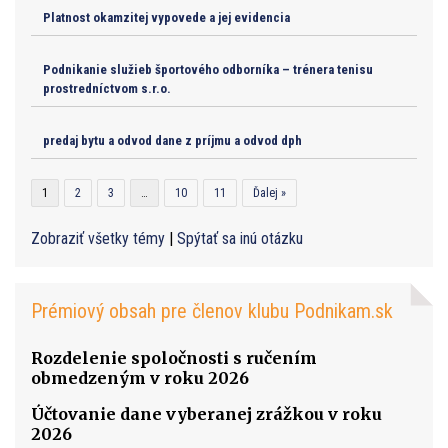
Platnost okamzitej vypovede a jej evidencia
Podnikanie služieb športového odborníka – trénera tenisu
prostredníctvom s.r.o.
predaj bytu a odvod dane z príjmu a odvod dph
1
2
3
…
10
11
Ďalej »
Zobraziť všetky témy
|
Spýtať sa inú otázku
Prémiový obsah pre členov klubu Podnikam.sk
Rozdelenie spoločnosti s ručením
obmedzeným v roku 2026
Účtovanie dane vyberanej zrážkou v roku
2026