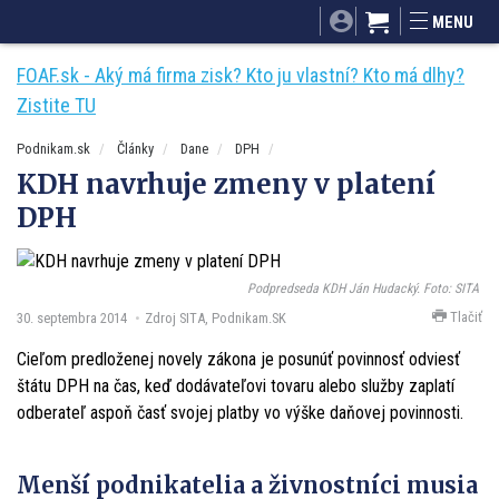
SITA.sk
Podnikam.sk
Mnamky-recepty.sk
MENU
Dobré rady a nápady
ByvanieHrou.sk
FOAF.sk - Aký má firma zisk? Kto ju vlastní? Kto má dlhy?
Zistite TU
Podnikam.sk
Články
Dane
DPH
KDH navrhuje zmeny v platení
DPH
Podpredseda KDH Ján Hudacký. Foto: SITA
Tlačiť
30. septembra 2014
Zdroj SITA, Podnikam.SK
Cieľom predloženej novely zákona je posunúť povinnosť odviesť
štátu DPH na čas, keď dodávateľovi tovaru alebo služby zaplatí
odberateľ aspoň časť svojej platby vo výške daňovej povinnosti.
Menší podnikatelia a živnostníci musia