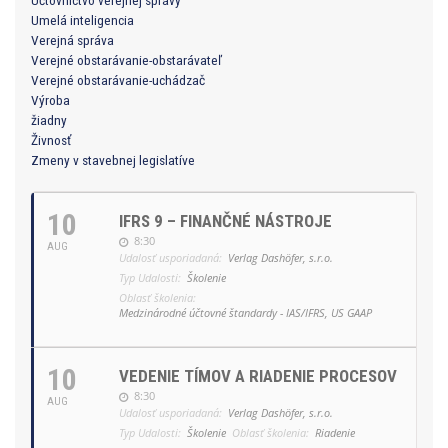
Účtovníctvo verejnej správy
Umelá inteligencia
Verejná správa
Verejné obstarávanie-obstarávateľ
Verejné obstarávanie-uchádzač
Výroba
žiadny
Živnosť
Zmeny v stavebnej legislatíve
10
IFRS 9 – FINANČNÉ NÁSTROJE
8:30
AUG
Udalosť usporiadaná:
Verlag Dashöfer, s.r.o.
Typ Udalosti:
Školenie
Oblasť školenia:
Medzinárodné účtovné štandardy - IAS/IFRS, US GAAP
10
VEDENIE TÍMOV A RIADENIE PROCESOV
8:30
AUG
Udalosť usporiadaná:
Verlag Dashöfer, s.r.o.
Typ Udalosti:
Školenie
Oblasť školenia:
Riadenie