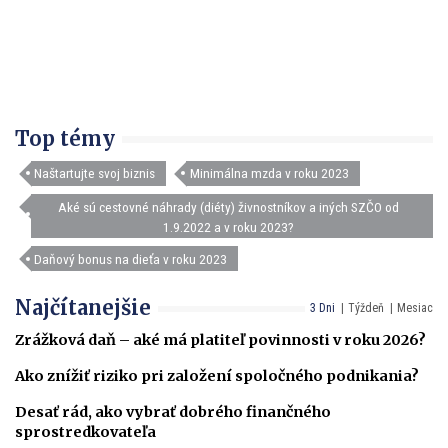
Top témy
Naštartujte svoj biznis
Minimálna mzda v roku 2023
Aké sú cestovné náhrady (diéty) živnostníkov a iných SZČO od
1.9.2022 a v roku 2023?
Daňový bonus na dieťa v roku 2023
Najčítanejšie
3 Dni
Týždeň
Mesiac
Zrážková daň – aké má platiteľ povinnosti v roku 2026?
Ako znížiť riziko pri založení spoločného podnikania?
Desať rád, ako vybrať dobrého finančného
sprostredkovateľa