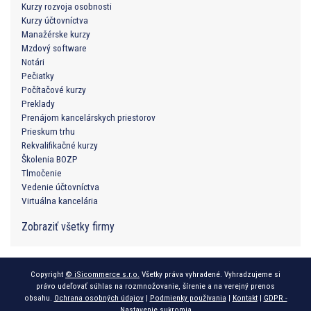
Kurzy rozvoja osobnosti
Kurzy účtovníctva
Manažérske kurzy
Mzdový software
Notári
Pečiatky
Počítačové kurzy
Preklady
Prenájom kancelárskych priestorov
Prieskum trhu
Rekvalifikačné kurzy
Školenia BOZP
Tlmočenie
Vedenie účtovníctva
Virtuálna kancelária
Zobraziť všetky firmy
Copyright
© iSicommerce s.r.o.
Všetky práva vyhradené. Vyhradzujeme si
právo udeľovať súhlas na rozmnožovanie, šírenie a na verejný prenos
obsahu.
Ochrana osobných údajov
|
Podmienky používania
|
Kontakt
|
GDPR -
Nastavenie sukromia