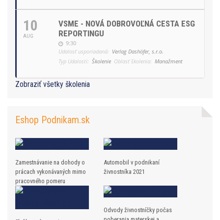
10
VSME - NOVÁ DOBROVOĽNÁ CESTA ESG
REPORTINGU
AUG
9:30
Udalosť usporiadaná:
Verlag Dashöfer, s.r.o.
Typ Udalosti:
Školenie
Oblasť školenia:
Manažment
Zobraziť všetky školenia
Eshop Podnikam.sk
Zamestnávanie na dohody o
Automobil v podnikaní
prácach vykonávaných mimo
živnostníka 2021
pracovného pomeru
Odvody živnostníčky počas
poberania materskej a