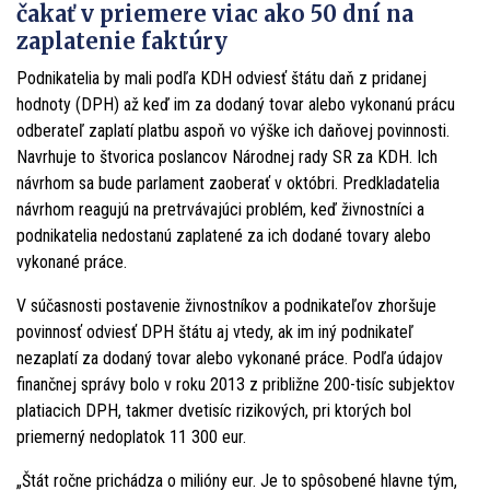
čakať v priemere viac ako 50 dní na
zaplatenie faktúry
Podnikatelia by mali podľa KDH odviesť štátu daň z pridanej
hodnoty (DPH) až keď im za dodaný tovar alebo vykonanú prácu
odberateľ zaplatí platbu aspoň vo výške ich daňovej povinnosti.
Navrhuje to štvorica poslancov Národnej rady SR za KDH. Ich
návrhom sa bude parlament zaoberať v októbri. Predkladatelia
návrhom reagujú na pretrvávajúci problém, keď živnostníci a
podnikatelia nedostanú zaplatené za ich dodané tovary alebo
vykonané práce.
V súčasnosti postavenie živnostníkov a podnikateľov zhoršuje
povinnosť odviesť DPH štátu aj vtedy, ak im iný podnikateľ
nezaplatí za dodaný tovar alebo vykonané práce. Podľa údajov
finančnej správy bolo v roku 2013 z približne 200-tisíc subjektov
platiacich DPH, takmer dvetisíc rizikových, pri ktorých bol
priemerný nedoplatok 11 300 eur.
„Štát ročne prichádza o milióny eur. Je to spôsobené hlavne tým,