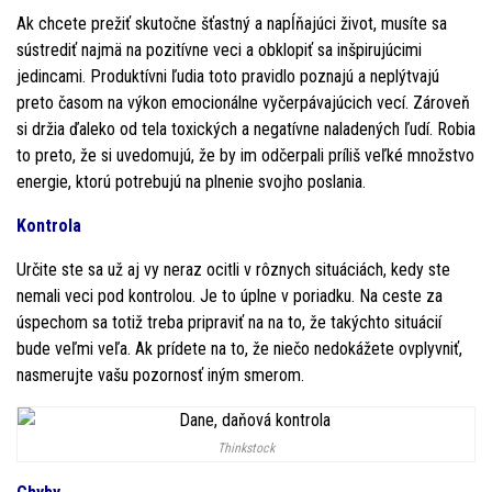
Ak chcete prežiť skutočne šťastný a napĺňajúci život, musíte sa
sústrediť najmä na pozitívne veci a obklopiť sa inšpirujúcimi
jedincami. Produktívni ľudia toto pravidlo poznajú a neplýtvajú
preto časom na výkon emocionálne vyčerpávajúcich vecí. Zároveň
si držia ďaleko od tela toxických a negatívne naladených ľudí. Robia
to preto, že si uvedomujú, že by im odčerpali príliš veľké množstvo
energie, ktorú potrebujú na plnenie svojho poslania.
Kontrola
Určite ste sa už aj vy neraz ocitli v rôznych situáciách, kedy ste
nemali veci pod kontrolou. Je to úplne v poriadku. Na ceste za
úspechom sa totiž treba pripraviť na na to, že takýchto situácií
bude veľmi veľa. Ak prídete na to, že niečo nedokážete ovplyvniť,
nasmerujte vašu pozornosť iným smerom.
Thinkstock