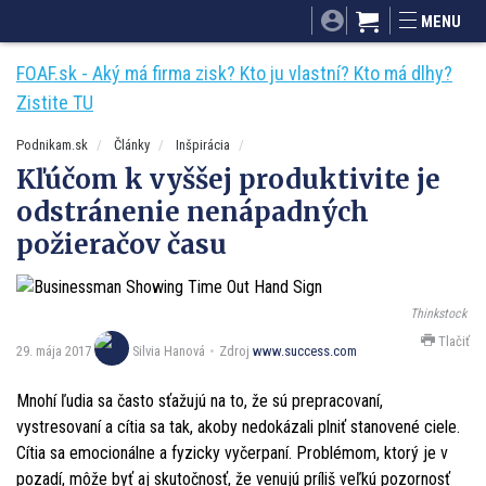
SITA.sk
Podnikam.sk
Mnamky-recepty.sk
MENU
Dobré rady a nápady
ByvanieHrou.sk
FOAF.sk - Aký má firma zisk? Kto ju vlastní? Kto má dlhy?
Zistite TU
Podnikam.sk
Články
Inšpirácia
Kľúčom k vyššej produktivite je
odstránenie nenápadných
požieračov času
Thinkstock
Tlačiť
29. mája 2017
Zdroj
www.success.com
Silvia Hanová
Mnohí ľudia sa často sťažujú na to, že sú prepracovaní,
vystresovaní a cítia sa tak, akoby nedokázali plniť stanovené ciele.
Cítia sa emocionálne a fyzicky vyčerpaní. Problémom, ktorý je v
pozadí, môže byť aj skutočnosť, že venujú príliš veľkú pozornosť