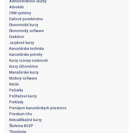
Administratívne služby
Advokáti
CRM systémy
Daňové poradenstvo
Ekonomické kurzy
Ekonomický software
Exekútori
Jazykové kurzy
Kancelárska technika
Kancelárske potreby
Kurzy rozvoja osobnosti
Kurzy účtovníctva
Manažérske kurzy
Mzdový software
Notári
Pečiatky
Počítačové kurzy
Preklady
Prenájom kancelárskych priestorov
Prieskum trhu
Rekvalifikačné kurzy
Školenia BOZP
Tlmočenie