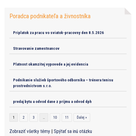
Poradca podnikateľa a živnostníka
Priplatok za pracu vo sviatok-pracovny den 8.5.2026
Stravovanie zamestnancov
Platnost okamzitej vypovede a jej evidencia
Podnikanie služieb športového odborníka – trénera tenisu
prostredníctvom s.r.o.
predaj bytu a odvod dane z príjmu a odvod dph
1
2
3
…
10
11
Ďalej »
Zobraziť všetky témy
|
Spýtať sa inú otázku