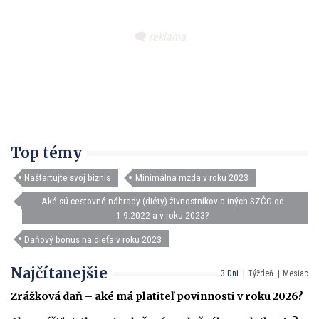
Top témy
Naštartujte svoj biznis
Minimálna mzda v roku 2023
Aké sú cestovné náhrady (diéty) živnostníkov a iných SZČO od
1.9.2022 a v roku 2023?
Daňový bonus na dieťa v roku 2023
Najčítanejšie
3 Dni
Týždeň
Mesiac
Zrážková daň – aké má platiteľ povinnosti v roku 2026?