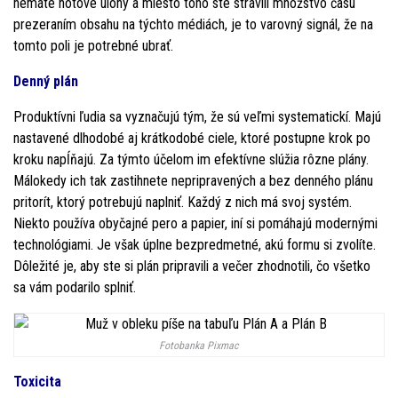
nemáte hotové úlohy a miesto toho ste strávili množstvo času
prezeraním obsahu na týchto médiách, je to varovný signál, že na
tomto poli je potrebné ubrať.
Denný plán
Produktívni ľudia sa vyznačujú tým, že sú veľmi systematickí. Majú
nastavené dlhodobé aj krátkodobé ciele, ktoré postupne krok po
kroku napĺňajú. Za týmto účelom im efektívne slúžia rôzne plány.
Málokedy ich tak zastihnete nepripravených a bez denného plánu
pritorít, ktorý potrebujú naplniť. Každý z nich má svoj systém.
Niekto používa obyčajné pero a papier, iní si pomáhajú modernými
technológiami. Je však úplne bezpredmetné, akú formu si zvolíte.
Dôležité je, aby ste si plán pripravili a večer zhodnotili, čo všetko
sa vám podarilo splniť.
Fotobanka Pixmac
Toxicita