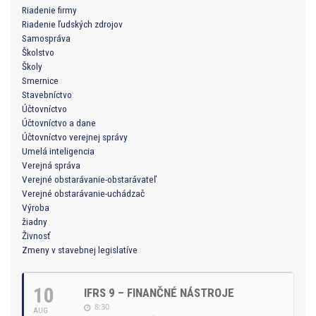
Riadenie firmy
Riadenie ľudských zdrojov
Samospráva
Školstvo
Školy
Smernice
Stavebníctvo
Účtovníctvo
Účtovníctvo a dane
Účtovníctvo verejnej správy
Umelá inteligencia
Verejná správa
Verejné obstarávanie-obstarávateľ
Verejné obstarávanie-uchádzač
Výroba
žiadny
Živnosť
Zmeny v stavebnej legislatíve
10
IFRS 9 – FINANČNÉ NÁSTROJE
8:30
AUG