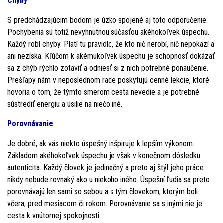
Chyby
S predchádzajúcim bodom je úzko spojené aj toto odporučenie.
Pochybenia sú totiž nevyhnutnou súčasťou akéhokoľvek úspechu.
Každý robí chyby. Platí tu pravidlo, že kto nič nerobí, nič nepokazí a
ani nezíska. Kľúčom k akémukoľvek úspechu je schopnosť dokázať
sa z chýb rýchlo zotaviť a odniesť si z nich potrebné ponaučenie.
Prešľapy nám v neposlednom rade poskytujú cenné lekcie, ktoré
hovoria o tom, že týmto smerom cesta nevedie a je potrebné
sústrediť energiu a úsilie na niečo iné.
Porovnávanie
Je dobré, ak vás niekto úspešný inšpiruje k lepším výkonom.
Základom akéhokoľvek úspechu je však v konečnom dôsledku
autenticita. Každý človek je jedinečný a preto aj štýl jeho práce
nikdy nebude rovnaký ako u niekoho iného. Úspešní ľudia sa preto
porovnávajú len sami so sebou a s tým človekom, ktorým boli
včera, pred mesiacom či rokom. Porovnávanie sa s inými nie je
cesta k vnútornej spokojnosti.