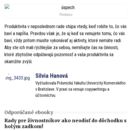
Thinkstoc
Produktivita v neposlednom rade stúpa vtedy, keď robíte to, čo vás
baví a napĺňa. Pravdou však je, že aj keď sa venujete tomu, čo vás
baví, vždy pritom musíte vykonávať aj aktivity, ktoré nemáte radi.
Aby ste ich mali rýchlejšie za sebou, nemíňajte čas na činnosti,
ktoré zbytočne odpútavajú pozornosť a vaša produktivita sa
okamžite zvýši.
Silvia Hanová
Vyštudovala Právnickú fakultu Univerzity Komenského
v Bratislave. V praxi sa venuje copywritingu a
účtovníctvu.
Odporúčané ebooky
Rady pre živnostníkov ako neodísť do dôchodku s
holým zadkom!