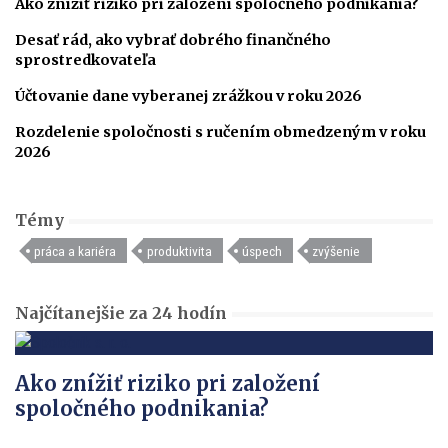
Ako znížiť riziko pri založení spoločného podnikania?
Desať rád, ako vybrať dobrého finančného
sprostredkovateľa
Účtovanie dane vyberanej zrážkou v roku 2026
Rozdelenie spoločnosti s ručením obmedzeným v roku
2026
Témy
práca a kariéra
produktivita
úspech
zvýšenie
Najčítanejšie za 24 hodín
Ako znížiť riziko pri založení
spoločného podnikania?