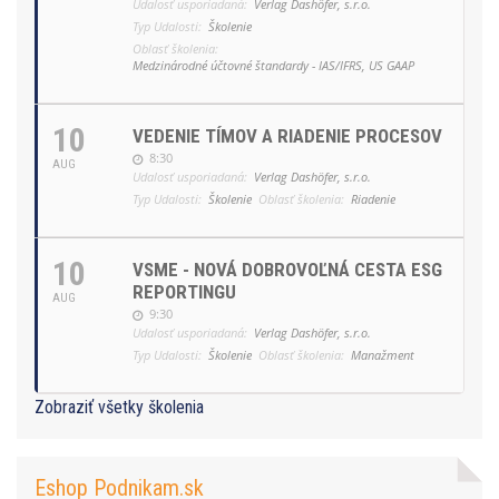
Udalosť usporiadaná:
Verlag Dashöfer, s.r.o.
Typ Udalosti:
Školenie
Oblasť školenia:
Medzinárodné účtovné štandardy - IAS/IFRS, US GAAP
10
VEDENIE TÍMOV A RIADENIE PROCESOV
8:30
AUG
Udalosť usporiadaná:
Verlag Dashöfer, s.r.o.
Typ Udalosti:
Školenie
Oblasť školenia:
Riadenie
10
VSME - NOVÁ DOBROVOĽNÁ CESTA ESG
REPORTINGU
AUG
9:30
Udalosť usporiadaná:
Verlag Dashöfer, s.r.o.
Typ Udalosti:
Školenie
Oblasť školenia:
Manažment
Zobraziť všetky školenia
Eshop Podnikam.sk