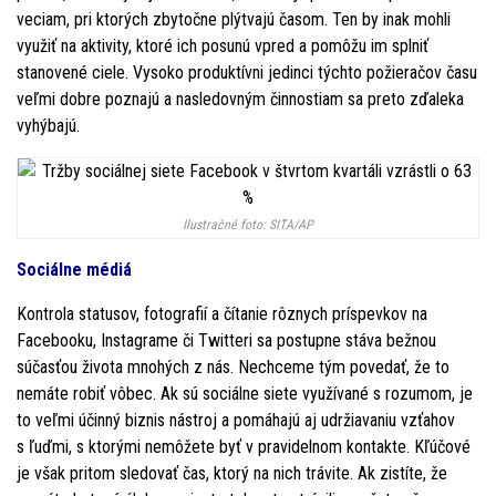
veciam, pri ktorých zbytočne plýtvajú časom. Ten by inak mohli
využiť na aktivity, ktoré ich posunú vpred a pomôžu im splniť
stanovené ciele. Vysoko produktívni jedinci týchto požieračov času
veľmi dobre poznajú a nasledovným činnostiam sa preto zďaleka
vyhýbajú.
Ilustračné foto: SITA/AP
Sociálne médiá
Kontrola statusov, fotografií a čítanie rôznych príspevkov na
Facebooku, Instagrame či Twitteri sa postupne stáva bežnou
súčasťou života mnohých z nás. Nechceme tým povedať, že to
nemáte robiť vôbec. Ak sú sociálne siete využívané s rozumom, je
to veľmi účinný biznis nástroj a pomáhajú aj udržiavaniu vzťahov
s ľuďmi, s ktorými nemôžete byť v pravidelnom kontakte. Kľúčové
je však pritom sledovať čas, ktorý na nich trávite. Ak zistíte, že