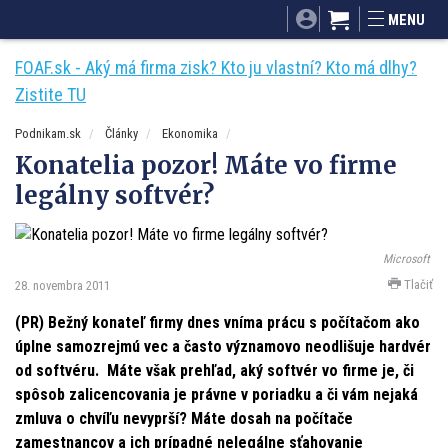
SITA.sk
Podnikam.sk
Mnamky-recepty.sk
MENU
Dobré rady a nápady
ByvanieHrou.sk
FOAF.sk - Aký má firma zisk? Kto ju vlastní? Kto má dlhy?
Zistite TU
Podnikam.sk
Články
Ekonomika
Konatelia pozor! Máte vo firme
legálny softvér?
Microsoft
Tlačiť
28. novembra 2011
(PR) Bežný konateľ firmy dnes vníma prácu s počítačom ako
úplne samozrejmú vec a často významovo neodlišuje hardvér
od softvéru. Máte však prehľad, aký softvér vo firme je, či
spôsob zalicencovania je právne v poriadku a či vám nejaká
zmluva o chvíľu nevyprší? Máte dosah na počítače
zamestnancov a ich prípadné nelegálne sťahovanie