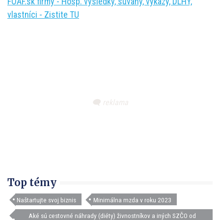
FOAF.sk firmy - Hosp. výsledky, súvahy, výkazy, DLHY,
vlastníci - Zistite TU
Top témy
Naštartujte svoj biznis
Minimálna mzda v roku 2023
Aké sú cestovné náhrady (diéty) živnostníkov a iných SZČO od