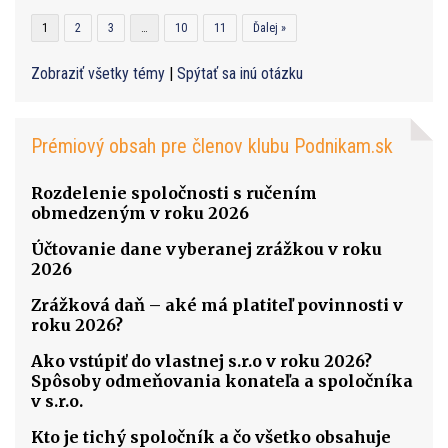
1
2
3
…
10
11
Ďalej »
Zobraziť všetky témy
|
Spýtať sa inú otázku
Prémiový obsah pre členov klubu Podnikam.sk
Rozdelenie spoločnosti s ručením
obmedzeným v roku 2026
Účtovanie dane vyberanej zrážkou v roku
2026
Zrážková daň – aké má platiteľ povinnosti v
roku 2026?
Ako vstúpiť do vlastnej s.r.o v roku 2026?
Spôsoby odmeňovania konateľa a spoločníka
v s.r.o.
Kto je tichý spoločník a čo všetko obsahuje