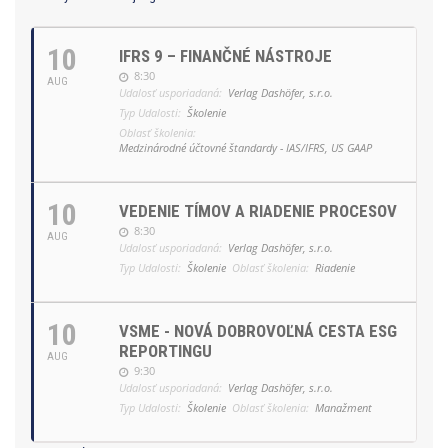
10
IFRS 9 – FINANČNÉ NÁSTROJE
8:30
AUG
Udalosť usporiadaná:
Verlag Dashöfer, s.r.o.
Typ Udalosti:
Školenie
Oblasť školenia:
Medzinárodné účtovné štandardy - IAS/IFRS, US GAAP
10
VEDENIE TÍMOV A RIADENIE PROCESOV
8:30
AUG
Udalosť usporiadaná:
Verlag Dashöfer, s.r.o.
Typ Udalosti:
Školenie
Oblasť školenia:
Riadenie
10
VSME - NOVÁ DOBROVOĽNÁ CESTA ESG
REPORTINGU
AUG
9:30
Udalosť usporiadaná:
Verlag Dashöfer, s.r.o.
Typ Udalosti:
Školenie
Oblasť školenia:
Manažment