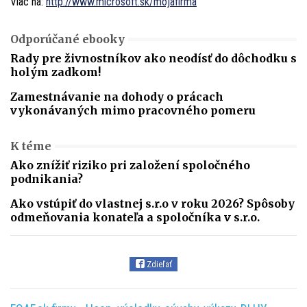
Viac na:
http://www.microsoft.sk/mojafirma
Odporúčané ebooky
Rady pre živnostníkov ako neodísť do dôchodku s
holým zadkom!
Zamestnávanie na dohody o prácach
vykonávaných mimo pracovného pomeru
K téme
Ako znížiť riziko pri založení spoločného
podnikania?
Ako vstúpiť do vlastnej s.r.o v roku 2026? Spôsoby
odmeňovania konateľa a spoločníka v s.r.o.
Zdieľať