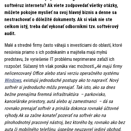
softvéruz internetu? Ak viete zodpovedať všetky otázky,
môžete pokojne myslieť na svoj hlavný biznis a denne sa
nestrachovať o dôležité dokumenty. Ak si však nie ste
celkom istý, treba dať vykonať odborníkmi tzv. softvérový
audit.
Malé a stredné firmy často váhajú s investíciami do oblastí, ktoré
nesúvisia priamo s ich podnikaním a majitelia majú mylnú
predstavu, že vyriešenie IT problému neprimerane zaťaží ich
rozpočet. Súčasný trh však ponúka viac možností.„
Ak majú firmy
nelicencovaný Office alebo starú verziu operačného systému
Windows
, existujú jednoduché postupy ako to napraviť. Nový
softvér si jednoducho môžu prenajať. Tak isto, ako sa dnes
bežne prenajíma firemná infraštruktúra – parkovisko,
kancelárske priestory, autá alebo aj zamestnanci – dá sa
rovnako prenajať softvér a prináša dokonca rovnaké účtovné
výhody.Ak sa začne konateľ pozerať na softvér ako na
plnohodnotný pracovný nástroj, bez ktorého by, rovnako ako bez
auta či mobilného telefónu, úspešne neuzavrel jediný obchod,