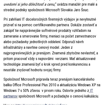
uvedomí si jeho dôležitosť a cenu,
“ uvádza manažér pre malé a
stredné podniky spoločnosti Microsoft Slovakia Jaro Šouc.
Pri zahŕňaní IT doceloročných firemných výdajov je nevyhnutné
prizvať si na pomoc certifikovaného partnera. Dokáže zostaviť a
zakúpiť tie najsprávnejšie softvérové produkty vzhľadom na
zameranie a smerovanie firmy, meniaci sa počet zamestnancov
alebo požiadavky jednotlivých oddelení. Odporučí návrh
infraštruktúry a navrhne cenový model. Jeden z
najprogresívnejších je prenájom. Znamená zbytočne nevlastniť, a
pritom pracovať vždy s najnovšími verziami. Mať aktualizované
technológie znamená byť o krok vpred pred konkurenciou a
neustále zvyšovať hodnotu svojej firmy.
Spoločnosť Microsoft pripravila teraz prenájom kancelárskeho
balíka Office Professional Plus 2010 a aktualizáciu Windows XP na
Windows 7 s 50% zľavou v prvom roku. Oslovte jedného z
IT
partnerov
spoločnosti Microsoft a požiadajte o cenovú kalkuláciu.