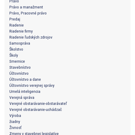
Právo
Právo a manažment
Právo, Pracovné právo
Predaj
Riadenie
Riadenie firmy
Riadenie ľudských zdrojov
Samospráva
Školstvo
Školy
Smernice
Stavebníctvo
Účtovníctvo
Účtovníctvo a dane
Účtovníctvo verejnej správy
Umelá inteligencia
Verejná správa
Verejné obstarávanie-obstarávateľ
Verejné obstarávanie-uchádzač
Výroba
žiadny
Živnosť
Zmeny v stavebnej legislatíve