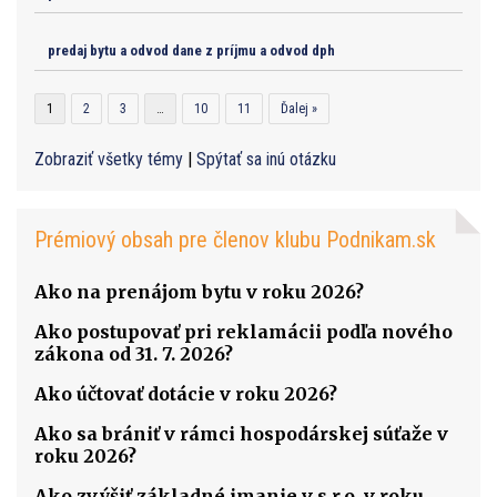
predaj bytu a odvod dane z príjmu a odvod dph
1
2
3
…
10
11
Ďalej »
Zobraziť všetky témy
|
Spýtať sa inú otázku
Prémiový obsah pre členov klubu Podnikam.sk
Ako na prenájom bytu v roku 2026?
Ako postupovať pri reklamácii podľa nového
zákona od 31. 7. 2026?
Ako účtovať dotácie v roku 2026?
Ako sa brániť v rámci hospodárskej súťaže v
roku 2026?
Ako zvýšiť základné imanie v s.r.o. v roku