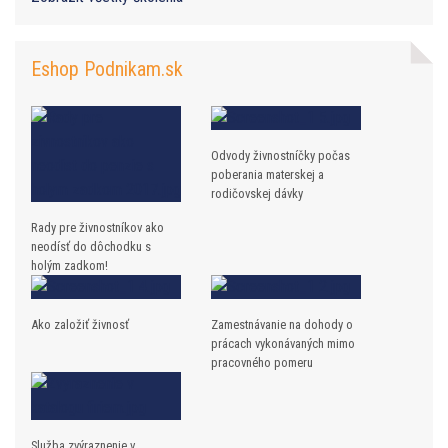
Eshop Podnikam.sk
Odvody živnostníčky počas
poberania materskej a
rodičovskej dávky
Rady pre živnostníkov ako
neodísť do dôchodku s
holým zadkom!
Ako založiť živnosť
Zamestnávanie na dohody o
prácach vykonávaných mimo
pracovného pomeru
Služba zvýraznenie v