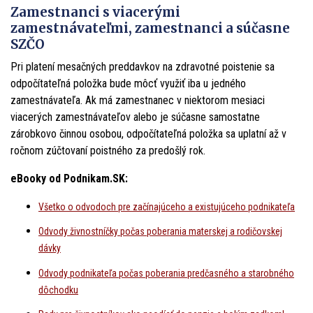
Zamestnanci s viacerými
zamestnávateľmi, zamestnanci a súčasne
SZČO
Pri platení mesačných preddavkov na zdravotné poistenie sa
odpočítateľná položka bude môcť využiť iba u jedného
zamestnávateľa. Ak má zamestnanec v niektorom mesiaci
viacerých zamestnávateľov alebo je súčasne samostatne
zárobkovo činnou osobou, odpočítateľná položka sa uplatní až v
ročnom zúčtovaní poistného za predošlý rok.
eBooky od Podnikam.SK:
Všetko o odvodoch pre začínajúceho a existujúceho podnikateľa
Odvody živnostníčky počas poberania materskej a rodičovskej
dávky
Odvody podnikateľa počas poberania predčasného a starobného
dôchodku