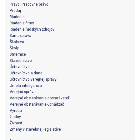
Právo, Pracovné právo
Predaj
Riadenie
Riadenie firmy
Riadenie ľudských zdrojov
Samospráva
Školstvo
Školy
Smernice
Stavebníctvo
Účtovníctvo
Účtovníctvo a dane
Účtovníctvo verejnej správy
Umelá inteligencia
Verejná správa
Verejné obstarávanie-obstarávateľ
Verejné obstarávanie-uchádzač
Výroba
žiadny
Živnosť
Zmeny v stavebnej legislatíve