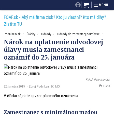
SITA.sk
Podnikam.sk
Mnamky-recepty.sk
MENU
Dobré rady a nápady
ByvanieHrou.sk
FOAF.sk - Aký má firma zisk? Kto ju vlastní? Kto má dlhy?
Zistite TU
Podnikam.sk
Články
Odvody
Odvody do zdravotnej poisťovne
Nárok na uplatnenie odvodovej
úľavy musia zamestnanci
oznámiť do 25. januára
Koláž: Podnikam.sk
Tlačiť
22. januára 2015
Zdroj Podnikam.SK, MG
V článku nájdete aj vzor písomného oznámenia.
Zamestnanec s minimálnou mzdou