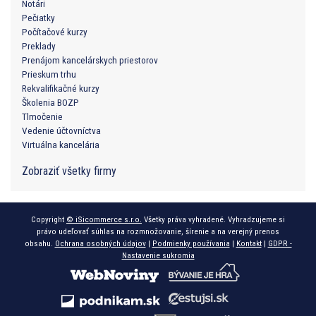
Notári
Pečiatky
Počítačové kurzy
Preklady
Prenájom kancelárskych priestorov
Prieskum trhu
Rekvalifikačné kurzy
Školenia BOZP
Tlmočenie
Vedenie účtovníctva
Virtuálna kancelária
Zobraziť všetky firmy
Copyright
© iSicommerce s.r.o.
Všetky práva vyhradené. Vyhradzujeme si
právo udeľovať súhlas na rozmnožovanie, šírenie a na verejný prenos
obsahu.
Ochrana osobných údajov
|
Podmienky používania
|
Kontakt
|
GDPR -
Nastavenie sukromia