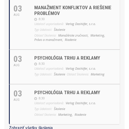
03
MANAŽMENT KONFLIKTOV A RIEŠENIE
PROBLÉMOV
AUG
8:30
Udalosť usporiadaná:
Verlag Dashöfer, s.r.o.
Typ Udalosti:
Školenie
Oblasť školenia:
Manažérske zručnosti,
Marketing,
Právo a manažment,
Riadenie
03
PSYCHOLÓGIA TRHU A REKLAMY
8:30
AUG
Udalosť usporiadaná:
Verlag Dashöfer, s.r.o.
Typ Udalosti:
Školenie
Oblasť školenia:
Marketing
03
PSYCHOLÓGIA TRHU A REKLAMY
8:30
AUG
Udalosť usporiadaná:
Verlag Dashöfer, s.r.o.
Typ Udalosti:
Školenie
Oblasť školenia:
Marketing,
Riadenie
Zobraziť všetky školenia