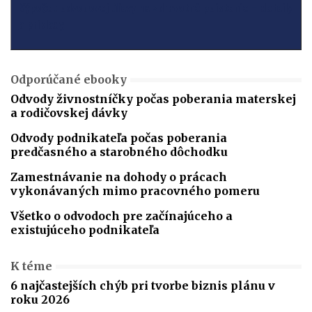
Výpočet odvodovej úľavy na zdravotné poistenie – detaily
a príklady
Odporúčané ebooky
Odvody živnostníčky počas poberania materskej
a rodičovskej dávky
Odvody podnikateľa počas poberania
predčasného a starobného dôchodku
Zamestnávanie na dohody o prácach
vykonávaných mimo pracovného pomeru
Všetko o odvodoch pre začínajúceho a
existujúceho podnikateľa
K téme
6 najčastejších chýb pri tvorbe biznis plánu v
roku 2026