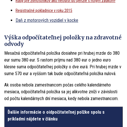
Rady pre živnostníkov ako neodísť do penzie s holým zadkom!
Registračné pokladnice v roku 2015
Daň z motorových vozidiel v kocke
Výška odpočítateľnej položky na zdravotné
odvody
Mesačná odpočítateľná položka dosiahne pri hrubej mzde do 380
eur sumu 380 eur. S rastom príjmu nad 380 eur o jedno euro
klesne suma odpočítateľnej položky o dve eurá. Pri hrubej mzde v
sume 570 eur a vyššom tak bude odpočítateľná položka nulová.
Ak osoba nebola zamestnancom počas celého kalendárneho
mesiaca, odpočítateľná položka sa jej alikvotne zníži v závislosti
od počtu kalendárnych dní mesiaca, kedy nebola zamestnancom.
Ďalšie informácie o oidpočitateľnej polžke spolu s
príkladmi nájdete v článku