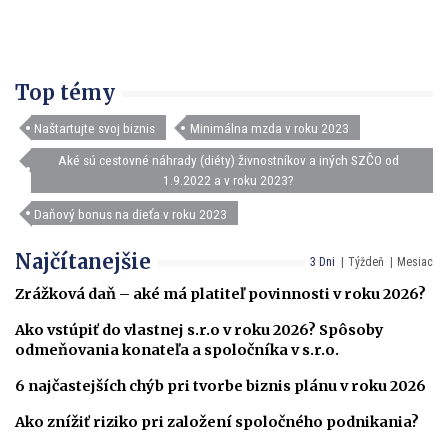
Top témy
Naštartujte svoj biznis
Minimálna mzda v roku 2023
Aké sú cestovné náhrady (diéty) živnostníkov a iných SZČO od
1.9.2022 a v roku 2023?
Daňový bonus na dieťa v roku 2023
Najčítanejšie
3 Dni
Týždeň
Mesiac
Zrážková daň – aké má platiteľ povinnosti v roku 2026?
Ako vstúpiť do vlastnej s.r.o v roku 2026? Spôsoby
odmeňovania konateľa a spoločníka v s.r.o.
6 najčastejších chýb pri tvorbe biznis plánu v roku 2026
Ako znížiť riziko pri založení spoločného podnikania?