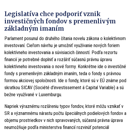
Legislatíva chce podporiť vznik
investičných fondov s premenlivým
základným imaním
Parlament posunul do druhého čítania novelu zákona o kolektívnom
investovaní. Cieľom návrhu je umožniť využívanie nových foriem
kolektívneho investovania a súvisiacich činností. Podľa rezortu
financií je potrebné doplniť a rozšíriť súčasnú právnu úpravu
kolektívneho investovania o nové formy. Konkrétne ide o investičné
fondy s premenlivým základným imaním, teda o fondy s právnou
formou akciovej spoločnosti. Ide o fondy, ktoré sú v EÚ známe pod
skratkou SICAV (Société d’investissement á Capital Variable) a sú
bežne využívané v Luxemburgu.
Napriek výraznému rozšíreniu typov fondov, ktoré môžu vznikať v
SR a významnému nárastu počtu špeciálnych podielových fondov a
objemu prostriedkov v nich spravovaných, súčasná právna úprava
neumožňuje podľa ministerstva financií rozvinúť potenciál