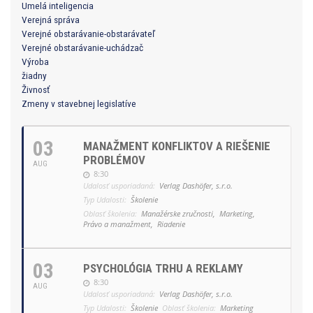
Umelá inteligencia
Verejná správa
Verejné obstarávanie-obstarávateľ
Verejné obstarávanie-uchádzač
Výroba
žiadny
Živnosť
Zmeny v stavebnej legislatíve
03
MANAŽMENT KONFLIKTOV A RIEŠENIE
PROBLÉMOV
AUG
8:30
Udalosť usporiadaná:
Verlag Dashöfer, s.r.o.
Typ Udalosti:
Školenie
Oblasť školenia:
Manažérske zručnosti,
Marketing,
Právo a manažment,
Riadenie
03
PSYCHOLÓGIA TRHU A REKLAMY
8:30
AUG
Udalosť usporiadaná:
Verlag Dashöfer, s.r.o.
Typ Udalosti:
Školenie
Oblasť školenia:
Marketing