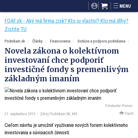
SITA.sk
Podnikam.sk
Mnamky-recepty.sk
MENU
Dobré rady a nápady
ByvanieHrou.sk
FOAF.sk - Aký má firma zisk? Kto ju vlastní? Kto má dlhy?
Zistite TU
Podnikam.sk
Články
Financovanie
Dotácie a podpora podnikania
Novela zákona o kolektívnom
investovaní chce podporiť
investičné fondy s premenlivým
základným imaním
Fotobanka Pixmac
Tlačiť
21. septembra 2015
Zdroj Podnikam.SK, MV
Cieľom návrhu je umožniť využívanie nových foriem kolektívneho
investovania a súvisiacich činností.