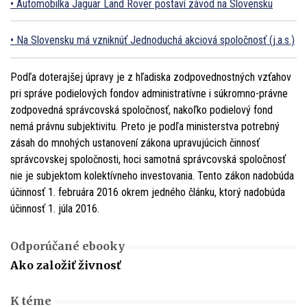
Automobilka Jaguar Land Rover postaví závod na Slovensku
Na Slovensku má vzniknúť Jednoduchá akciová spoločnosť (j.a.s.)
Podľa doterajšej úpravy je z hľadiska zodpovednostných vzťahov
pri správe podielových fondov administratívne i súkromno-právne
zodpovedná správcovská spoločnosť, nakoľko podielový fond
nemá právnu subjektivitu. Preto je podľa ministerstva potrebný
zásah do mnohých ustanovení zákona upravujúcich činnosť
správcovskej spoločnosti, hoci samotná správcovská spoločnosť
nie je subjektom kolektívneho investovania. Tento zákon nadobúda
účinnosť 1. februára 2016 okrem jedného článku, ktorý nadobúda
účinnosť 1. júla 2016.
Odporúčané ebooky
Ako založiť živnosť
K téme