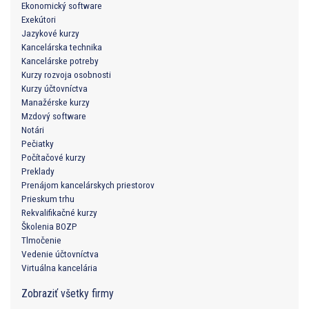
Ekonomický software
Exekútori
Jazykové kurzy
Kancelárska technika
Kancelárske potreby
Kurzy rozvoja osobnosti
Kurzy účtovníctva
Manažérske kurzy
Mzdový software
Notári
Pečiatky
Počítačové kurzy
Preklady
Prenájom kancelárskych priestorov
Prieskum trhu
Rekvalifikačné kurzy
Školenia BOZP
Tlmočenie
Vedenie účtovníctva
Virtuálna kancelária
Zobraziť všetky firmy