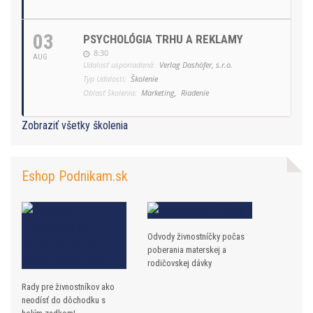
03
PSYCHOLÓGIA TRHU A REKLAMY
8:30
AUG
Udalosť usporiadaná:
Verlag Dashöfer, s.r.o.
Typ Udalosti:
Školenie
Oblasť školenia:
Marketing,
Riadenie
Zobraziť všetky školenia
Eshop Podnikam.sk
Odvody živnostníčky počas
poberania materskej a
rodičovskej dávky
Rady pre živnostníkov ako
neodísť do dôchodku s