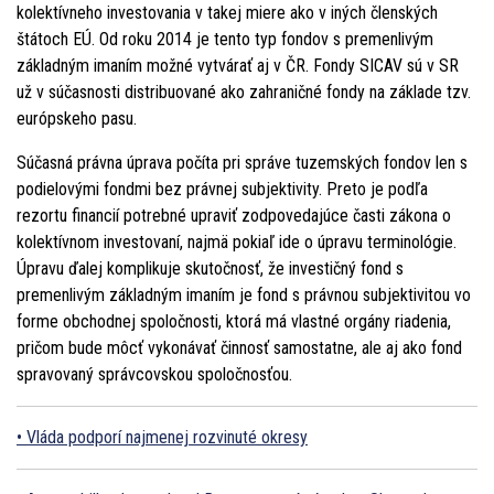
kolektívneho investovania v takej miere ako v iných členských
štátoch EÚ. Od roku 2014 je tento typ fondov s premenlivým
základným imaním možné vytvárať aj v ČR. Fondy SICAV sú v SR
už v súčasnosti distribuované ako zahraničné fondy na základe tzv.
európskeho pasu.
Súčasná právna úprava počíta pri správe tuzemských fondov len s
podielovými fondmi bez právnej subjektivity. Preto je podľa
rezortu financií potrebné upraviť zodpovedajúce časti zákona o
kolektívnom investovaní, najmä pokiaľ ide o úpravu terminológie.
Úpravu ďalej komplikuje skutočnosť, že investičný fond s
premenlivým základným imaním je fond s právnou subjektivitou vo
forme obchodnej spoločnosti, ktorá má vlastné orgány riadenia,
pričom bude môcť vykonávať činnosť samostatne, ale aj ako fond
spravovaný správcovskou spoločnosťou.
Vláda podporí najmenej rozvinuté okresy