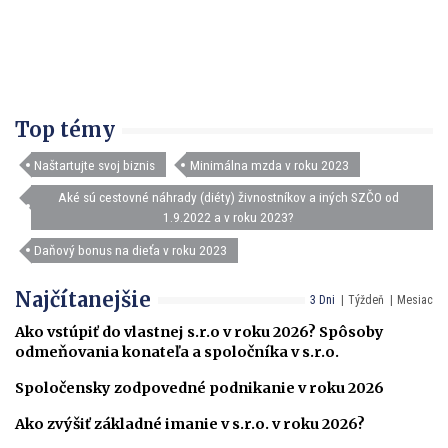
Top témy
Naštartujte svoj biznis
Minimálna mzda v roku 2023
Aké sú cestovné náhrady (diéty) živnostníkov a iných SZČO od
1.9.2022 a v roku 2023?
Daňový bonus na dieťa v roku 2023
Najčítanejšie
3 Dni
Týždeň
Mesiac
Ako vstúpiť do vlastnej s.r.o v roku 2026? Spôsoby
odmeňovania konateľa a spoločníka v s.r.o.
Spoločensky zodpovedné podnikanie v roku 2026
Ako zvýšiť základné imanie v s.r.o. v roku 2026?