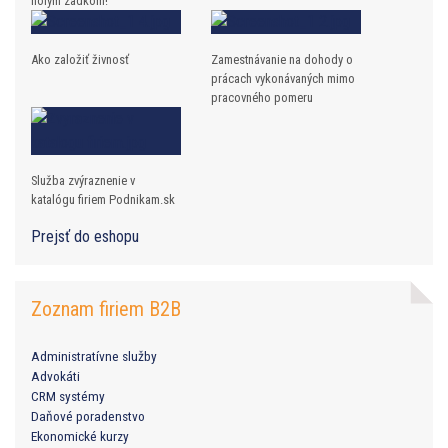
holým zadkom!
Ako založiť živnosť
Zamestnávanie na dohody o
prácach vykonávaných mimo
pracovného pomeru
Služba zvýraznenie v
katalógu firiem Podnikam.sk
Prejsť do eshopu
Zoznam firiem B2B
Administratívne služby
Advokáti
CRM systémy
Daňové poradenstvo
Ekonomické kurzy