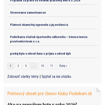
Priplatok za pracu vo sviatok-pracovny den 8.5.2026
Stravovanie zamestnancov
Platnost okamzitej vypovede a jej evidencia
Podnikanie služieb športového odborníka – trénera tenisu
prostredníctvom s.r.o.
predaj bytu a odvod dane z príjmu a odvod dph
1
2
3
…
10
11
Ďalej »
Zobraziť všetky témy
|
Spýtať sa inú otázku
Prémiový obsah pre členov klubu Podnikam.sk
Ako na prenájom bytu v roku 2026?