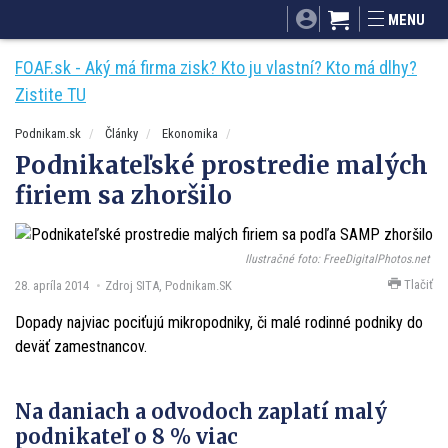
SITA.sk
Podnikam.sk
Mnamky-recepty.sk
MENU
Dobré rady a nápady
ByvanieHrou.sk
FOAF.sk - Aký má firma zisk? Kto ju vlastní? Kto má dlhy?
Zistite TU
Podnikam.sk
Články
Ekonomika
Podnikateľské prostredie malých
firiem sa zhoršilo
Ilustračné foto: FreeDigitalPhotos.net
Tlačiť
28. apríla 2014
Zdroj SITA, Podnikam.SK
Dopady najviac pociťujú mikropodniky, či malé rodinné podniky do
deväť zamestnancov.
Na daniach a odvodoch zaplatí malý
podnikateľ o 8 % viac