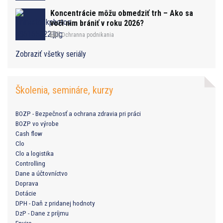
Koncentrácie môžu obmedziť trh – Ako sa
voči nim brániť v roku 2026?
Ochranna podnikania
Zobraziť všetky seriály
Školenia, semináre, kurzy
BOZP - Bezpečnosť a ochrana zdravia pri práci
BOZP vo výrobe
Cash flow
Clo
Clo a logistika
Controlling
Dane a účtovníctvo
Doprava
Dotácie
DPH - Daň z pridanej hodnoty
DzP - Dane z príjmu
Enviro