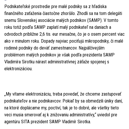
Podnikateľské prostredie pre malé podniky sa z hľadiska
finančného zaťaženia čiastočne zhoršilo. Zhodli sa na tom delegáti
snemu Slovenskej asociácie malých podnikov (SAMP). V tomto
roku totiž podľa SAMP zaplatí malý podnikateľ na daniach a
odvodoch približne 2,6 tis. eur mesačne, čo je o osem percent viac
ako v minulom roku. Dopady najviac pociťujú mikropodniky, či malé
rodinné podniky do deväť zamestnancov. Najpálčivejším
problémom malých podnikov je však podľa prezidenta SAMP
Vladimíra Sirotku nárast administratívnej záťaže spojenej s
elektronizáciou.
„My vítame elektronizáciu, treba povedať, že chceme zastupovať
podnikateľov a nie podnikavcov. Pokiaľ by sa obmedzili úniky daní,
na ktoré doplácame my, poctiví, tak je to dobré, ale všetky tieto
veci musia smerovať aj k znižovaniu administratívy,“ uviedol pre
agentúru SITA prezident SAMP Vladimír Sirotka.