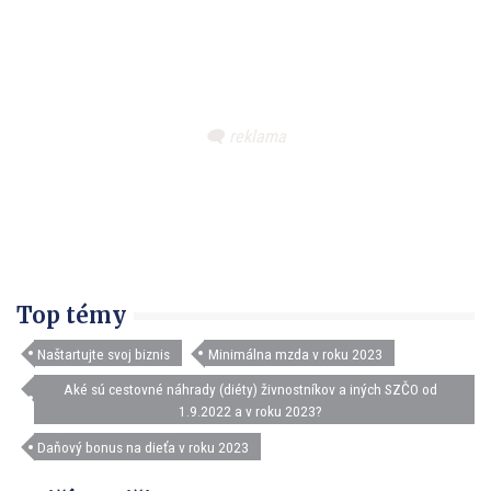
Top témy
Naštartujte svoj biznis
Minimálna mzda v roku 2023
Aké sú cestovné náhrady (diéty) živnostníkov a iných SZČO od
1.9.2022 a v roku 2023?
Daňový bonus na dieťa v roku 2023