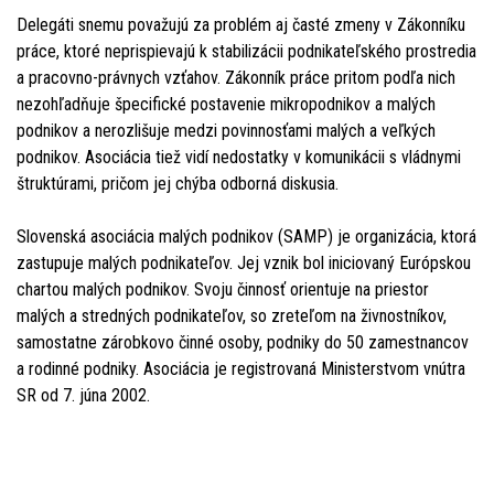
Delegáti snemu považujú za problém aj časté zmeny v Zákonníku
práce, ktoré neprispievajú k stabilizácii podnikateľského prostredia
a pracovno-právnych vzťahov. Zákonník práce pritom podľa nich
nezohľadňuje špecifické postavenie mikropodnikov a malých
podnikov a nerozlišuje medzi povinnosťami malých a veľkých
podnikov. Asociácia tiež vidí nedostatky v komunikácii s vládnymi
štruktúrami, pričom jej chýba odborná diskusia.
Slovenská asociácia malých podnikov (SAMP) je organizácia, ktorá
zastupuje malých podnikateľov. Jej vznik bol iniciovaný Európskou
chartou malých podnikov. Svoju činnosť orientuje na priestor
malých a stredných podnikateľov, so zreteľom na živnostníkov,
samostatne zárobkovo činné osoby, podniky do 50 zamestnancov
a rodinné podniky. Asociácia je registrovaná Ministerstvom vnútra
SR od 7. júna 2002.