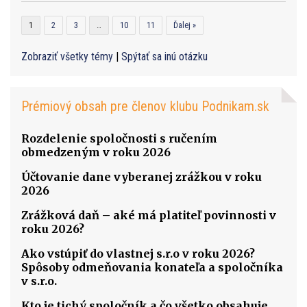
1
2
3
…
10
11
Ďalej »
Zobraziť všetky témy
|
Spýtať sa inú otázku
Prémiový obsah pre členov klubu Podnikam.sk
Rozdelenie spoločnosti s ručením
obmedzeným v roku 2026
Účtovanie dane vyberanej zrážkou v roku
2026
Zrážková daň – aké má platiteľ povinnosti v
roku 2026?
Ako vstúpiť do vlastnej s.r.o v roku 2026?
Spôsoby odmeňovania konateľa a spoločníka
v s.r.o.
Kto je tichý spoločník a čo všetko obsahuje