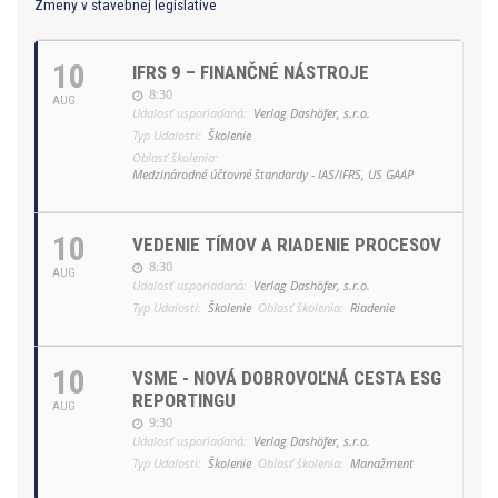
Zmeny v stavebnej legislatíve
10
IFRS 9 – FINANČNÉ NÁSTROJE
8:30
AUG
Udalosť usporiadaná:
Verlag Dashöfer, s.r.o.
Typ Udalosti:
Školenie
Oblasť školenia:
Medzinárodné účtovné štandardy - IAS/IFRS, US GAAP
10
VEDENIE TÍMOV A RIADENIE PROCESOV
8:30
AUG
Udalosť usporiadaná:
Verlag Dashöfer, s.r.o.
Typ Udalosti:
Školenie
Oblasť školenia:
Riadenie
10
VSME - NOVÁ DOBROVOĽNÁ CESTA ESG
REPORTINGU
AUG
9:30
Udalosť usporiadaná:
Verlag Dashöfer, s.r.o.
Typ Udalosti:
Školenie
Oblasť školenia:
Manažment