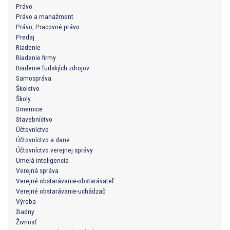
Právo
Právo a manažment
Právo, Pracovné právo
Predaj
Riadenie
Riadenie firmy
Riadenie ľudských zdrojov
Samospráva
Školstvo
Školy
Smernice
Stavebníctvo
Účtovníctvo
Účtovníctvo a dane
Účtovníctvo verejnej správy
Umelá inteligencia
Verejná správa
Verejné obstarávanie-obstarávateľ
Verejné obstarávanie-uchádzač
Výroba
žiadny
Živnosť