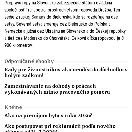
Prepravu ropy na Slovensku zabezpečuje štátom ovládaná
spoločnosť Transpetrol prostredníctvom ropovodu Družba. Ten
vedie z ruskej Samary do Bieloruska, kde sa rozdeľuje na dve
vetvy. Severná vetva smeruje cez Bielorusko do Poľska a
Nemecka a južná cez Ukrajinu na Slovensko a do Českej republiky
a tiež cez Maďarsko do Chorvátska. Celková dĺžka ropovodu je 8
900 kilometrov.
Odporúčané ebooky
Rady pre živnostníkov ako neodísť do dôchodku s
holým zadkom!
Zamestnávanie na dohody o prácach
vykonávaných mimo pracovného pomeru
K téme
Ako na prenájom bytu v roku 2026?
Ako postupovať pri reklamácii podľa nového