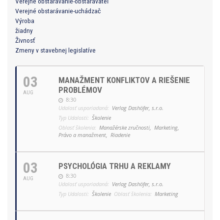
Verejné obstarávanie-obstarávateľ
Verejné obstarávanie-uchádzač
Výroba
žiadny
Živnosť
Zmeny v stavebnej legislatíve
03
MANAŽMENT KONFLIKTOV A RIEŠENIE
PROBLÉMOV
AUG
8:30
Udalosť usporiadaná:
Verlag Dashöfer, s.r.o.
Typ Udalosti:
Školenie
Oblasť školenia:
Manažérske zručnosti,
Marketing,
Právo a manažment,
Riadenie
03
PSYCHOLÓGIA TRHU A REKLAMY
8:30
AUG
Udalosť usporiadaná:
Verlag Dashöfer, s.r.o.
Typ Udalosti:
Školenie
Oblasť školenia:
Marketing