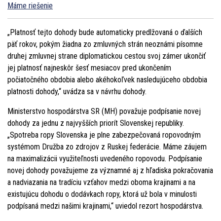
Máme riešenie
„Platnosť tejto dohody bude automaticky predlžovaná o ďalších
päť rokov, pokým žiadna zo zmluvných strán neoznámi písomne
druhej zmluvnej strane diplomatickou cestou svoj zámer ukončiť
jej platnosť najneskôr šesť mesiacov pred ukončením
počiatočného obdobia alebo akéhokoľvek nasledujúceho obdobia
platnosti dohody,“ uvádza sa v návrhu dohody.
Ministerstvo hospodárstva SR (MH) považuje podpísanie novej
dohody za jednu z najvyšších priorít Slovenskej republiky.
„Spotreba ropy Slovenska je plne zabezpečovaná ropovodným
systémom Družba zo zdrojov z Ruskej federácie. Máme záujem
na maximalizácii využiteľnosti uvedeného ropovodu. Podpísanie
novej dohody považujeme za významné aj z hľadiska pokračovania
a nadviazania na tradíciu vzťahov medzi oboma krajinami a na
existujúcu dohodu o dodávkach ropy, ktorá už bola v minulosti
podpísaná medzi našimi krajinami,“ uviedol rezort hospodárstva.