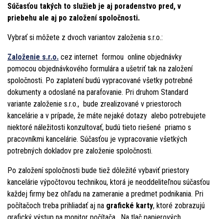
Súčasťou takých to služieb je aj poradenstvo pred, v
priebehu ale aj po založení spoločnosti.
Vybrať si môžete z dvoch variantov založenia s.r.o.:
Založenie s.r.o.
cez internet formou online objednávky
pomocou objednávkového formulára a ušetriť tak na založení
spoločnosti. Po zaplatení budú vypracované všetky potrebné
dokumenty a odoslané na parafovanie. Pri druhom Standard
variante založenie s.r.o., bude zrealizované v priestoroch
kancelárie a v prípade, že máte nejaké dotazy alebo potrebujete
niektoré náležitosti konzultovať, budú tieto riešené priamo s
pracovníkmi kancelárie. Súčasťou je vypracovanie všetkých
potrebných dokladov pre založenie spoločnosti.
Po založení spoločnosti bude tiež dôležité vybaviť priestory
kancelárie výpočtovou technikou, ktorá je neoddeliteľnou súčasťou
každej firmy bez ohľadu na zameranie a predmet podnikania. Pri
počítačoch treba prihliadať aj na
grafické karty
, ktoré zobrazujú
grafický výstup na monitor počítača. Na tlač papierových