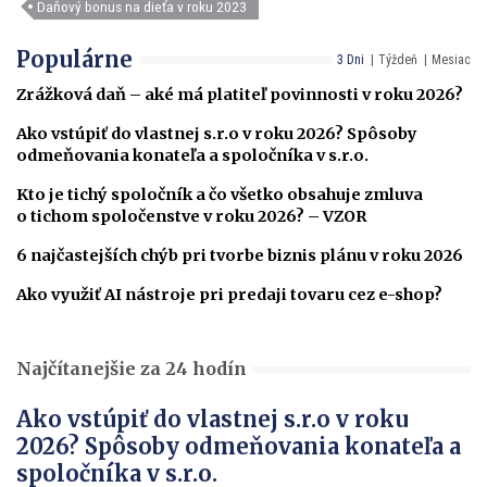
Daňový bonus na dieťa v roku 2023
Populárne
3 Dni
Týždeň
Mesiac
Zrážková daň – aké má platiteľ povinnosti v roku 2026?
Ako vstúpiť do vlastnej s.r.o v roku 2026? Spôsoby
odmeňovania konateľa a spoločníka v s.r.o.
Kto je tichý spoločník a čo všetko obsahuje zmluva
o tichom spoločenstve v roku 2026? – VZOR
6 najčastejších chýb pri tvorbe biznis plánu v roku 2026
Ako využiť AI nástroje pri predaji tovaru cez e-shop?
Najčítanejšie za 24 hodín
Ako vstúpiť do vlastnej s.r.o v roku
2026? Spôsoby odmeňovania konateľa a
spoločníka v s.r.o.