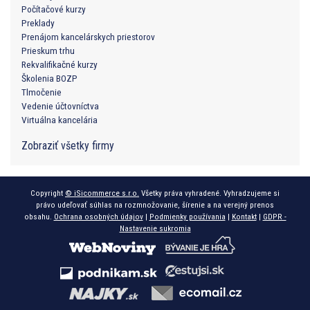
Počítačové kurzy
Preklady
Prenájom kancelárskych priestorov
Prieskum trhu
Rekvalifikačné kurzy
Školenia BOZP
Tlmočenie
Vedenie účtovníctva
Virtuálna kancelária
Zobraziť všetky firmy
Copyright
© iSicommerce s.r.o.
Všetky práva vyhradené. Vyhradzujeme si
právo udeľovať súhlas na rozmnožovanie, šírenie a na verejný prenos
obsahu.
Ochrana osobných údajov
|
Podmienky používania
|
Kontakt
|
GDPR -
Nastavenie sukromia