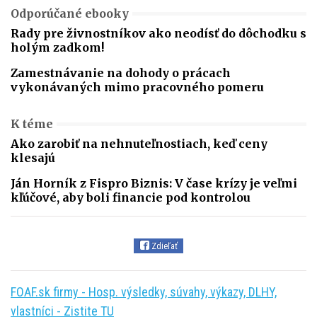
Odporúčané ebooky
Rady pre živnostníkov ako neodísť do dôchodku s
holým zadkom!
Zamestnávanie na dohody o prácach
vykonávaných mimo pracovného pomeru
K téme
Ako zarobiť na nehnuteľnostiach, keď ceny
klesajú
Ján Horník z Fispro Biznis: V čase krízy je veľmi
kľúčové, aby boli financie pod kontrolou
Zdieľať
FOAF.sk firmy - Hosp. výsledky, súvahy, výkazy, DLHY,
vlastníci - Zistite TU