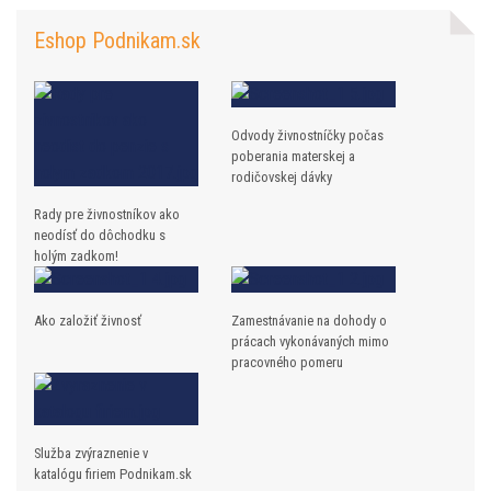
Eshop Podnikam.sk
Odvody živnostníčky počas
poberania materskej a
rodičovskej dávky
Rady pre živnostníkov ako
neodísť do dôchodku s
holým zadkom!
Ako založiť živnosť
Zamestnávanie na dohody o
prácach vykonávaných mimo
pracovného pomeru
Služba zvýraznenie v
katalógu firiem Podnikam.sk