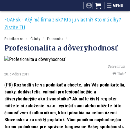
SITA.sk
Podnikam.sk
Mnamky-recepty.sk
MENU
Dobré rady a nápady
ByvanieHrou.sk
FOAF.sk - Aký má firma zisk? Kto ju vlastní? Kto má dlhy?
Zistite TU
Podnikam.sk
Články
Ekonomika
Profesionalita a dôveryhodnosť
Seocentrum
Tlačiť
20. októbra 2011
(PR)
Rozhodli ste sa podnikať a chcete, aby Vás podnikatelia,
banky, dodávatelia vnímali profesionálnejšie a
dôveryhodnejšie ako živnostníka? Ak máte čistý register
môžete si založenie s.r.o. vyriešiť sami alebo môžete túto
činnosť zveriť odborníkom, ktorí pôsobia na celom území
Slovenska a za určitý poplatok Vám ponúknu najvhodnejšiu
formu podnikania pre správne fungovanie Vašej spoločnosti.