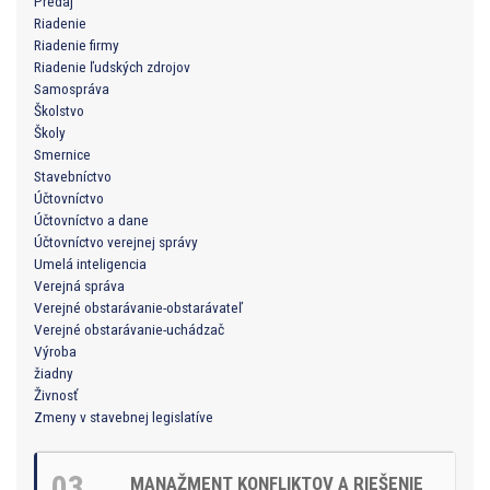
Predaj
Riadenie
Riadenie firmy
Riadenie ľudských zdrojov
Samospráva
Školstvo
Školy
Smernice
Stavebníctvo
Účtovníctvo
Účtovníctvo a dane
Účtovníctvo verejnej správy
Umelá inteligencia
Verejná správa
Verejné obstarávanie-obstarávateľ
Verejné obstarávanie-uchádzač
Výroba
žiadny
Živnosť
Zmeny v stavebnej legislatíve
03
MANAŽMENT KONFLIKTOV A RIEŠENIE