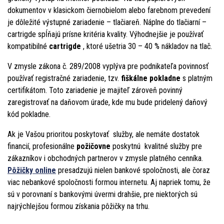
dokumentov v klasickom čiernobielom alebo farebnom prevedení
je dôležité výstupné zariadenie – tlačiareň. Náplne do tlačiarní –
cartrigde spĺňajú prísne kritéria kvality. Výhodnejšie je používať
kompatibilné
cartrigde
, ktoré ušetria 30 – 40 % nákladov na tlač.
V zmysle zákona č. 289/2008 vyplýva pre podnikateľa povinnosť
používať registračné zariadenie, tzv.
fiškálne pokladne
s platným
certifikátom. Toto zariadenie je majiteľ zároveň povinný
zaregistrovať na daňovom úrade, kde mu bude pridelený daňový
kód pokladne.
Ak je Vašou prioritou poskytovať služby, ale nemáte dostatok
financií, profesionálne
požičovne
poskytnú kvalitné služby pre
zákazníkov i obchodných partnerov v zmysle platného cenníka.
Pôžičky online
presadzujú nielen bankové spoločnosti, ale čoraz
viac nebankové spoločnosti formou internetu. Aj napriek tomu, že
sú v porovnaní s bankovými úvermi drahšie, pre niektorých sú
najrýchlejšou formou získania pôžičky na trhu.