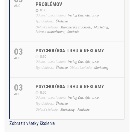
PROBLÉMOV
AUG
8:30
Udalosť usporiadaná:
Verlag Dashöfer, s.r.o.
Typ Udalosti:
Školenie
Oblasť školenia:
Manažérske zručnosti,
Marketing,
Právo a manažment,
Riadenie
03
PSYCHOLÓGIA TRHU A REKLAMY
8:30
AUG
Udalosť usporiadaná:
Verlag Dashöfer, s.r.o.
Typ Udalosti:
Školenie
Oblasť školenia:
Marketing
03
PSYCHOLÓGIA TRHU A REKLAMY
8:30
AUG
Udalosť usporiadaná:
Verlag Dashöfer, s.r.o.
Typ Udalosti:
Školenie
Oblasť školenia:
Marketing,
Riadenie
Zobraziť všetky školenia