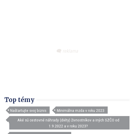
Top témy
Naštartujte svoj biznis
Minimálna mzda v roku 2023
Aké sú cestovné náhrady (diéty) živnostníkov a iných SZČO od
1.9.2022 a v roku 2023?