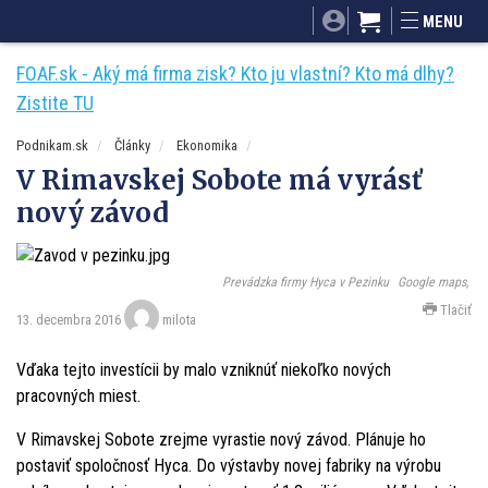
SITA.sk
Podnikam.sk
Mnamky-recepty.sk
MENU
Dobré rady a nápady
ByvanieHrou.sk
FOAF.sk - Aký má firma zisk? Kto ju vlastní? Kto má dlhy?
Zistite TU
Podnikam.sk
Články
Ekonomika
V Rimavskej Sobote má vyrásť
nový závod
Prevádzka firmy Hyca v Pezinku
Google maps,
Tlačiť
13. decembra 2016
milota
Vďaka tejto investícii by malo vzniknúť niekoľko nových
pracovných miest.
V Rimavskej Sobote zrejme vyrastie nový závod. Plánuje ho
postaviť spoločnosť Hyca. Do výstavby novej fabriky na výrobu