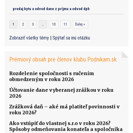
predaj bytu a odvod dane z príjmu a odvod dph
1
2
3
…
10
11
Ďalej »
Zobraziť všetky témy
|
Spýtať sa inú otázku
Prémiový obsah pre členov klubu Podnikam.sk
Rozdelenie spoločnosti s ručením
obmedzeným v roku 2026
Účtovanie dane vyberanej zrážkou v roku
2026
Zrážková daň – aké má platiteľ povinnosti v
roku 2026?
Ako vstúpiť do vlastnej s.r.o v roku 2026?
Spôsoby odmeňovania konateľa a spoločníka