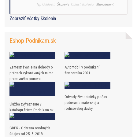
Typ Udalosti:
Školenie
Oblasť školenia:
Manažment
Zobraziť všetky školenia
Eshop Podnikam.sk
Zamestnávanie na dohody o
Automobil v podnikaní
prácach vykonávaných mimo
živnostníka 2021
pracovného pomeru
Odvody živnostníčky počas
poberania materskej a
Služba zvýraznenie v
rodičovskej dávky
katalógu firiem Podnikam.sk
GDPR - Ochrana osobných
údajov od 25. 5. 2018