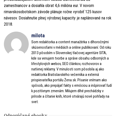
zamestnancov a dosiahla obrat 4,6 milióna eur. V novom
rimavskosobotskom závode plánuje ročne vyrobiť 125 kusov
návesov. Dosiahnutie plnej výrobnej kapacity je naplánované na rok
2018.
milota
Som redaktorka a content manažérka s dlhoročnými
skúsenosťami v médiách a online publikovaní. Od roku
2013 pôsobím v Slovenskej tlačovej agentúre SITA,
kde sa venujem tvorbe a správe obsahu odborných a
lifestylových webov, SEO článkov, rozhovorov a
natívnej reklamy. V minulosti som pôsobila aj ako
redaktorka Bratislavského večerníka a externá
prispievateľka portálu Žena.sk. Písanie vnímam ako
spôsob, ako prepájať fakty s emóciou a inšpirovať ľudí
k pozitívnym zmenám. Milujem dlhé prechádzky v
prírode a čítanie kníh, ktoré otvárajú nové pohľady na
svet.
Odporúčané ebooky