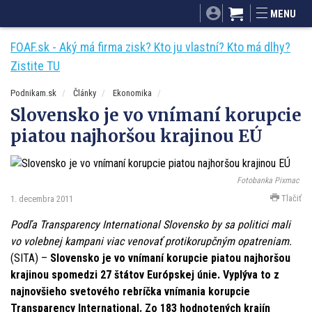
SITA.sk
Podnikam.sk
Mnamky-recepty.sk
MENU
Dobré rady a nápady
ByvanieHrou.sk
FOAF.sk - Aký má firma zisk? Kto ju vlastní? Kto má dlhy?
Zistite TU
Podnikam.sk
Články
Ekonomika
Slovensko je vo vnímaní korupcie
piatou najhoršou krajinou EÚ
Fotobanka Pixmac
Tlačiť
1. decembra 2011
Podľa Transparency International Slovensko by sa politici mali
vo volebnej kampani viac venovať protikorupčným opatreniam.
(SITA) –
Slovensko je vo vnímaní korupcie piatou najhoršou
krajinou spomedzi 27 štátov Európskej únie. Vyplýva to z
najnovšieho svetového rebríčka vnímania korupcie
Transparency International. Zo 183 hodnotených krajín