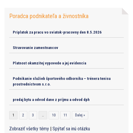
Poradca podnikateľa a živnostníka
Priplatok za pracu vo sviatok-pracovny den 8.5.2026
Stravovanie zamestnancov
Platnost okamzitej vypovede a jej evidencia
Podnikanie služieb športového odborníka – trénera tenisu
prostredníctvom s.r.o.
predaj bytu a odvod dane z príjmu a odvod dph
1
2
3
…
10
11
Ďalej »
Zobraziť všetky témy
|
Spýtať sa inú otázku