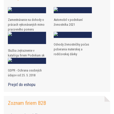
Zamestnávanie na dohody o
Automobil v podnikaní
prácach vykonávaných mimo
živnostníka 2021
pracovného pomeru
Odvody živnostníčky počas
poberania materskej a
Služba zvýraznenie v
rodičovskej dávky
katalógu firiem Podnikam.sk
GDPR - Ochrana osobných
údajov od 25. 5. 2018
Prejsť do eshopu
Zoznam firiem B2B