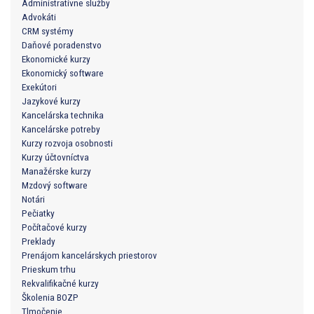
Administratívne služby
Advokáti
CRM systémy
Daňové poradenstvo
Ekonomické kurzy
Ekonomický software
Exekútori
Jazykové kurzy
Kancelárska technika
Kancelárske potreby
Kurzy rozvoja osobnosti
Kurzy účtovníctva
Manažérske kurzy
Mzdový software
Notári
Pečiatky
Počítačové kurzy
Preklady
Prenájom kancelárskych priestorov
Prieskum trhu
Rekvalifikačné kurzy
Školenia BOZP
Tlmočenie