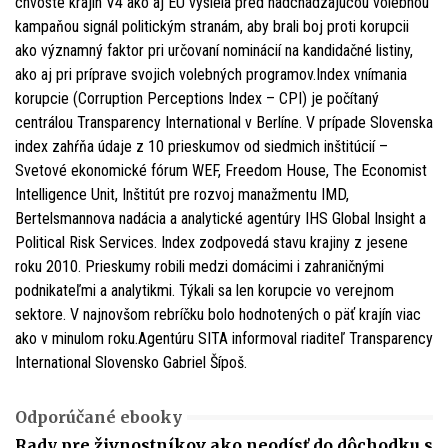
chvoste krajín V4 ako aj EÚ vysiela pred nadchádzajúcou volebnou
kampaňou signál politickým stranám, aby brali boj proti korupcii
ako významný faktor pri určovaní nominácií na kandidačné listiny,
ako aj pri príprave svojich volebných programov.Index vnímania
korupcie (Corruption Perceptions Index – CPI) je počítaný
centrálou Transparency International v Berlíne. V prípade Slovenska
index zahŕňa údaje z 10 prieskumov od siedmich inštitúcií –
Svetové ekonomické fórum WEF, Freedom House, The Economist
Intelligence Unit, Inštitút pre rozvoj manažmentu IMD,
Bertelsmannova nadácia a analytické agentúry IHS Global Insight a
Political Risk Services. Index zodpovedá stavu krajiny z jesene
roku 2010. Prieskumy robili medzi domácimi i zahraničnými
podnikateľmi a analytikmi. Týkali sa len korupcie vo verejnom
sektore. V najnovšom rebríčku bolo hodnotených o päť krajín viac
ako v minulom roku.Agentúru SITA informoval riaditeľ Transparency
International Slovensko Gabriel Šípoš.
Odporúčané ebooky
Rady pre živnostníkov ako neodísť do dôchodku s