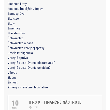
Riadenie firmy
Riadenie ľudských zdrojov
Samospráva
Školstvo
Školy
Smernice
Stavebníctvo
Účtovníctvo
Účtovníctvo a dane
Účtovníctvo verejnej správy
Umelá inteligencia
Verejná správa
Verejné obstarávanie-obstarávateľ
Verejné obstarávanie-uchádzač
Výroba
žiadny
Živnosť
Zmeny v stavebnej legislatíve
10
IFRS 9 – FINANČNÉ NÁSTROJE
8:30
AUG