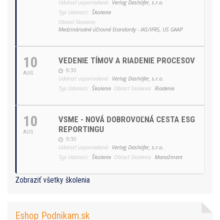
Udalosť usporiadaná:
Verlag Dashöfer, s.r.o.
Typ Udalosti:
Školenie
Oblasť školenia:
Medzinárodné účtovné štandardy - IAS/IFRS, US GAAP
10
VEDENIE TÍMOV A RIADENIE PROCESOV
8:30
AUG
Udalosť usporiadaná:
Verlag Dashöfer, s.r.o.
Typ Udalosti:
Školenie
Oblasť školenia:
Riadenie
10
VSME - NOVÁ DOBROVOĽNÁ CESTA ESG
REPORTINGU
AUG
9:30
Udalosť usporiadaná:
Verlag Dashöfer, s.r.o.
Typ Udalosti:
Školenie
Oblasť školenia:
Manažment
Zobraziť všetky školenia
Eshop Podnikam.sk