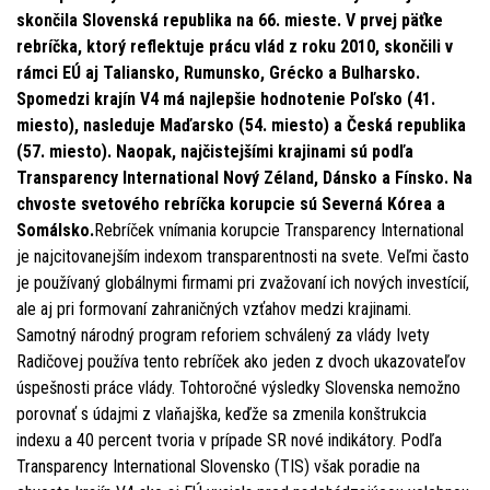
skončila Slovenská republika na 66. mieste. V prvej päťke
rebríčka, ktorý reflektuje prácu vlád z roku 2010, skončili v
rámci EÚ aj Taliansko, Rumunsko, Grécko a Bulharsko.
Spomedzi krajín V4 má najlepšie hodnotenie Poľsko (41.
miesto), nasleduje Maďarsko (54. miesto) a Česká republika
(57. miesto). Naopak, najčistejšími krajinami sú podľa
Transparency International Nový Zéland, Dánsko a Fínsko. Na
chvoste svetového rebríčka korupcie sú Severná Kórea a
Somálsko.
Rebríček vnímania korupcie Transparency International
je najcitovanejším indexom transparentnosti na svete. Veľmi často
je používaný globálnymi firmami pri zvažovaní ich nových investícií,
ale aj pri formovaní zahraničných vzťahov medzi krajinami.
Samotný národný program reforiem schválený za vlády Ivety
Radičovej používa tento rebríček ako jeden z dvoch ukazovateľov
úspešnosti práce vlády. Tohtoročné výsledky Slovenska nemožno
porovnať s údajmi z vlaňajška, keďže sa zmenila konštrukcia
indexu a 40 percent tvoria v prípade SR nové indikátory. Podľa
Transparency International Slovensko (TIS) však poradie na