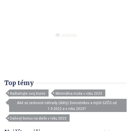
Top témy
Naštartujte svoj biznis
Minimálna mzda v roku 2023
Aké sú cestovné náhrady (diéty) živnostníkov a iných SZČO od
1.9.2022 a v roku 2023?
Daňový bonus na dieťa v roku 2023