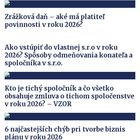
Zrážková daň – aké má platiteľ
povinnosti v roku 2026?
Ako vstúpiť do vlastnej s.r.o v roku
2026? Spôsoby odmeňovania konateľa a
spoločníka v s.r.o.
Kto je tichý spoločník a čo všetko
obsahuje zmluva o tichom spoločenstve
v roku 2026? – VZOR
6 najčastejších chýb pri tvorbe biznis
plánu v roku 2026