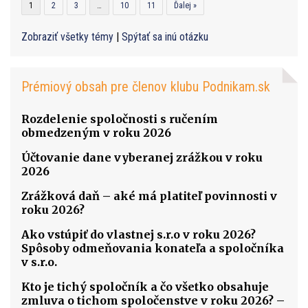
1
2
3
…
10
11
Ďalej »
Zobraziť všetky témy
|
Spýtať sa inú otázku
Prémiový obsah pre členov klubu Podnikam.sk
Rozdelenie spoločnosti s ručením
obmedzeným v roku 2026
Účtovanie dane vyberanej zrážkou v roku
2026
Zrážková daň – aké má platiteľ povinnosti v
roku 2026?
Ako vstúpiť do vlastnej s.r.o v roku 2026?
Spôsoby odmeňovania konateľa a spoločníka
v s.r.o.
Kto je tichý spoločník a čo všetko obsahuje
zmluva o tichom spoločenstve v roku 2026? –