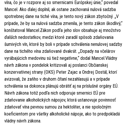
vína, čo je v rozpore aj so smernicami Európskej únie,“ povedal
Mancel. Ako ďalej doplnil, ak ostane zachovaná nulová sadzba
spotrebnej dane na tiché vína, je tento nový zákon zbytočný. „V
prípade, že by sa nulová sadzba zmenila, je tento zákon škodlivý,“
konštatoval Mancel.Zákon podľa jeho slov obsahuje aj množstvo
ďalších nedostatkov, medzi ktoré zaradil spôsob zdaňovania
šumivých vín, ktoré by boli v prípade schválenia nenulovej sadzby
dane na tichého vína zdaňované dvakrát. „Dopady na včelárov
vyrábajúcich medovinu sú tiež negatívne,“ dodal Mancel.Vládny
návrh zákona v pondelok kritizovali aj poslanci Občianskej
konzervatívnej strany (OKS) Peter Zajac a Ondrej Dostál, ktorí
avizovali, že zaňho v druhom čítaní nezahlasujú a v prípade
schválenia sa dokonca plánujú obrátiť aj na príslušné orgány EÚ.
Návrh zákona totiž podľa nich odporuje smernici EÚ pre
zdaňovanie alkoholických nápojov, ktorá ustanovuje povinnosť
zdaňovať vína pevnou sumou za hektoliter, a nie spoločným
koeficientom pre všetky alkoholické nápoje, ako to predpokladá
vládny návrh zákona.