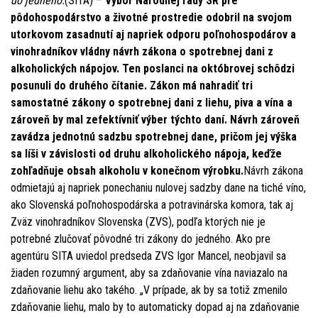
do jedného.
(SITA) –
Výbor Národnej rady SR pre
pôdohospodárstvo a životné prostredie odobril na svojom
utorkovom zasadnutí aj napriek odporu poľnohospodárov a
vinohradníkov vládny návrh zákona o spotrebnej dani z
alkoholických nápojov. Ten poslanci na októbrovej schôdzi
posunuli do druhého čítanie. Zákon má nahradiť tri
samostatné zákony o spotrebnej dani z liehu, piva a vína a
zároveň by mal zefektívniť výber týchto daní. Návrh zároveň
zavádza jednotnú sadzbu spotrebnej dane, pričom jej výška
sa líši v závislosti od druhu alkoholického nápoja, keďže
zohľadňuje obsah alkoholu v konečnom výrobku.
Návrh zákona
odmietajú aj napriek ponechaniu nulovej sadzby dane na tiché víno,
ako Slovenská poľnohospodárska a potravinárska komora, tak aj
Zväz vinohradníkov Slovenska (ZVS), podľa ktorých nie je
potrebné zlučovať pôvodné tri zákony do jedného. Ako pre
agentúru SITA uviedol predseda ZVS Igor Mancel, neobjavil sa
žiaden rozumný argument, aby sa zdaňovanie vína naviazalo na
zdaňovanie liehu ako takého. „V prípade, ak by sa totiž zmenilo
zdaňovanie liehu, malo by to automaticky dopad aj na zdaňovanie