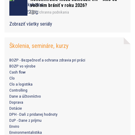
voči nim brániť v roku 2026?
Ochranna podnikania
Zobraziť všetky seriály
Školenia, semináre, kurzy
BOZP - Bezpečnosť a ochrana zdravia pri práci
BOZP vo výrobe
Cash flow
Clo
Clo a logistika
Controlling
Dane a účtovníctvo
Doprava
Dotácie
DPH - Daň z pridanej hodnoty
DzP - Dane z príjmu
Enviro
Environmentalistika