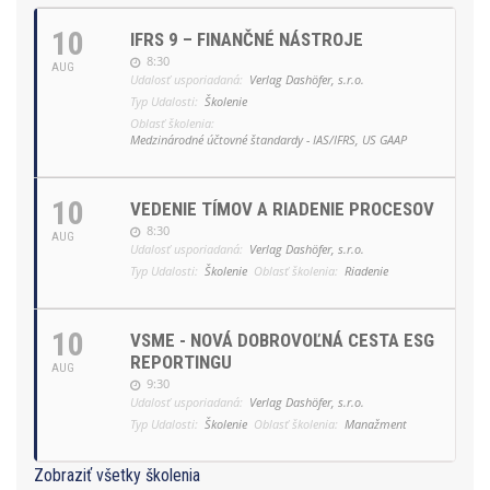
10
IFRS 9 – FINANČNÉ NÁSTROJE
8:30
AUG
Udalosť usporiadaná:
Verlag Dashöfer, s.r.o.
Typ Udalosti:
Školenie
Oblasť školenia:
Medzinárodné účtovné štandardy - IAS/IFRS, US GAAP
10
VEDENIE TÍMOV A RIADENIE PROCESOV
8:30
AUG
Udalosť usporiadaná:
Verlag Dashöfer, s.r.o.
Typ Udalosti:
Školenie
Oblasť školenia:
Riadenie
10
VSME - NOVÁ DOBROVOĽNÁ CESTA ESG
REPORTINGU
AUG
9:30
Udalosť usporiadaná:
Verlag Dashöfer, s.r.o.
Typ Udalosti:
Školenie
Oblasť školenia:
Manažment
Zobraziť všetky školenia