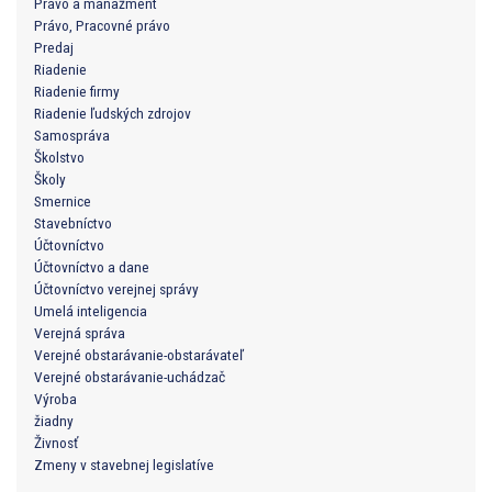
Právo a manažment
Právo, Pracovné právo
Predaj
Riadenie
Riadenie firmy
Riadenie ľudských zdrojov
Samospráva
Školstvo
Školy
Smernice
Stavebníctvo
Účtovníctvo
Účtovníctvo a dane
Účtovníctvo verejnej správy
Umelá inteligencia
Verejná správa
Verejné obstarávanie-obstarávateľ
Verejné obstarávanie-uchádzač
Výroba
žiadny
Živnosť
Zmeny v stavebnej legislatíve