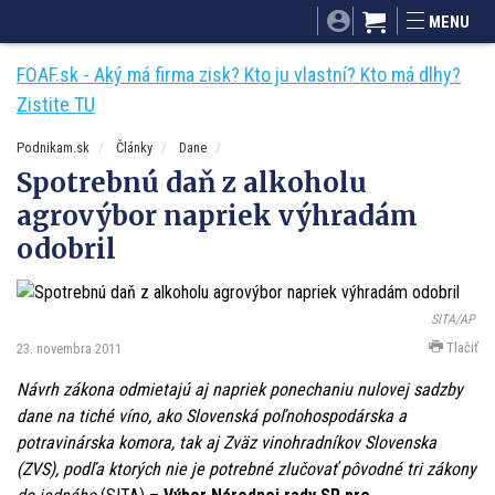
SITA.sk
Podnikam.sk
Mnamky-recepty.sk
MENU
Dobré rady a nápady
ByvanieHrou.sk
FOAF.sk - Aký má firma zisk? Kto ju vlastní? Kto má dlhy?
Zistite TU
Podnikam.sk
Články
Dane
Spotrebnú daň z alkoholu
agrovýbor napriek výhradám
odobril
SITA/AP
Tlačiť
23. novembra 2011
Návrh zákona odmietajú aj napriek ponechaniu nulovej sadzby
dane na tiché víno, ako Slovenská poľnohospodárska a
potravinárska komora, tak aj Zväz vinohradníkov Slovenska
(ZVS), podľa ktorých nie je potrebné zlučovať pôvodné tri zákony