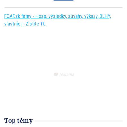
FOAF.sk firmy - Hosp. výsledky, súvahy, výkazy, DLHY,
vlastníci - Zistite TU
Top témy