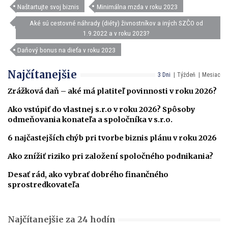
Naštartujte svoj biznis
Minimálna mzda v roku 2023
Aké sú cestovné náhrady (diéty) živnostníkov a iných SZČO od
1.9.2022 a v roku 2023?
Daňový bonus na dieťa v roku 2023
Najčítanejšie
3 Dni
Týždeň
Mesiac
Zrážková daň – aké má platiteľ povinnosti v roku 2026?
Ako vstúpiť do vlastnej s.r.o v roku 2026? Spôsoby
odmeňovania konateľa a spoločníka v s.r.o.
6 najčastejších chýb pri tvorbe biznis plánu v roku 2026
Ako znížiť riziko pri založení spoločného podnikania?
Desať rád, ako vybrať dobrého finančného
sprostredkovateľa
Najčítanejšie za 24 hodín