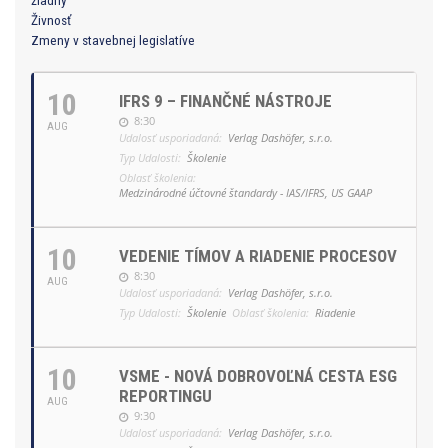
Živnosť
Zmeny v stavebnej legislatíve
10
IFRS 9 – FINANČNÉ NÁSTROJE
8:30
AUG
Udalosť usporiadaná:
Verlag Dashöfer, s.r.o.
Typ Udalosti:
Školenie
Oblasť školenia:
Medzinárodné účtovné štandardy - IAS/IFRS, US GAAP
10
VEDENIE TÍMOV A RIADENIE PROCESOV
8:30
AUG
Udalosť usporiadaná:
Verlag Dashöfer, s.r.o.
Typ Udalosti:
Školenie
Oblasť školenia:
Riadenie
10
VSME - NOVÁ DOBROVOĽNÁ CESTA ESG
REPORTINGU
AUG
9:30
Udalosť usporiadaná:
Verlag Dashöfer, s.r.o.