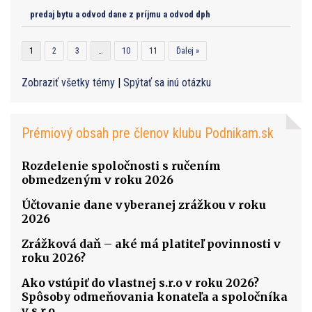
predaj bytu a odvod dane z príjmu a odvod dph
1
2
3
…
10
11
Ďalej »
Zobraziť všetky témy
|
Spýtať sa inú otázku
Prémiový obsah pre členov klubu Podnikam.sk
Rozdelenie spoločnosti s ručením
obmedzeným v roku 2026
Účtovanie dane vyberanej zrážkou v roku
2026
Zrážková daň – aké má platiteľ povinnosti v
roku 2026?
Ako vstúpiť do vlastnej s.r.o v roku 2026?
Spôsoby odmeňovania konateľa a spoločníka
v s.r.o.