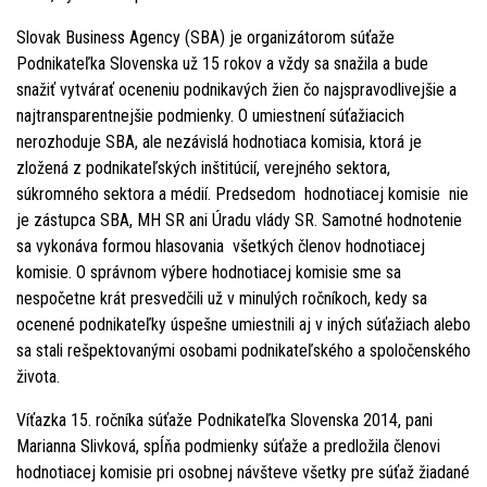
Slovak Business Agency (SBA) je organizátorom súťaže
Podnikateľka Slovenska už 15 rokov a vždy sa snažila a bude
snažiť vytvárať oceneniu podnikavých žien čo najspravodlivejšie a
najtransparentnejšie podmienky. O umiestnení súťažiacich
nerozhoduje SBA, ale nezávislá hodnotiaca komisia, ktorá je
zložená z podnikateľských inštitúcií, verejného sektora,
súkromného sektora a médií. Predsedom hodnotiacej komisie nie
je zástupca SBA, MH SR ani Úradu vlády SR. Samotné hodnotenie
sa vykonáva formou hlasovania všetkých členov hodnotiacej
komisie. O správnom výbere hodnotiacej komisie sme sa
nespočetne krát presvedčili už v minulých ročníkoch, kedy sa
ocenené podnikateľky úspešne umiestnili aj v iných súťažiach alebo
sa stali rešpektovanými osobami podnikateľského a spoločenského
života.
Víťazka 15. ročníka súťaže Podnikateľka Slovenska 2014, pani
Marianna Slivková, spĺňa podmienky súťaže a predložila členovi
hodnotiacej komisie pri osobnej návšteve všetky pre súťaž žiadané