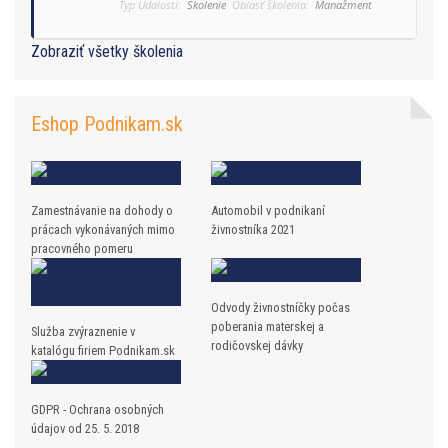
Typ Udalosti:
Školenie
Oblasť školenia:
Manažment
Zobraziť všetky školenia
Eshop Podnikam.sk
Zamestnávanie na dohody o
Automobil v podnikaní
prácach vykonávaných mimo
živnostníka 2021
pracovného pomeru
Odvody živnostníčky počas
poberania materskej a
Služba zvýraznenie v
rodičovskej dávky
katalógu firiem Podnikam.sk
GDPR - Ochrana osobných
údajov od 25. 5. 2018