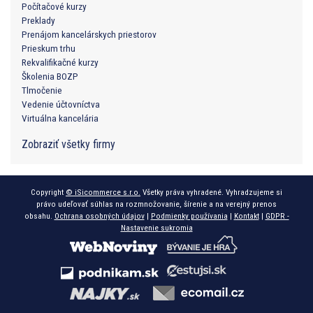
Počítačové kurzy
Preklady
Prenájom kancelárskych priestorov
Prieskum trhu
Rekvalifikačné kurzy
Školenia BOZP
Tlmočenie
Vedenie účtovníctva
Virtuálna kancelária
Zobraziť všetky firmy
Copyright
© iSicommerce s.r.o.
Všetky práva vyhradené. Vyhradzujeme si
právo udeľovať súhlas na rozmnožovanie, šírenie a na verejný prenos
obsahu.
Ochrana osobných údajov
|
Podmienky používania
|
Kontakt
|
GDPR -
Nastavenie sukromia