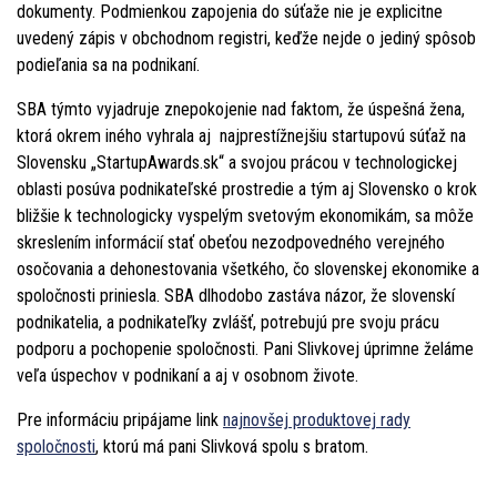
dokumenty. Podmienkou zapojenia do súťaže nie je explicitne
uvedený zápis v obchodnom registri, keďže nejde o jediný spôsob
podieľania sa na podnikaní.
SBA týmto vyjadruje znepokojenie nad faktom, že úspešná žena,
ktorá okrem iného vyhrala aj najprestížnejšiu startupovú súťaž na
Slovensku „StartupAwards.sk“ a svojou prácou v technologickej
oblasti posúva podnikateľské prostredie a tým aj Slovensko o krok
bližšie k technologicky vyspelým svetovým ekonomikám, sa môže
skreslením informácií stať obeťou nezodpovedného verejného
osočovania a dehonestovania všetkého, čo slovenskej ekonomike a
spoločnosti priniesla. SBA dlhodobo zastáva názor, že slovenskí
podnikatelia, a podnikateľky zvlášť, potrebujú pre svoju prácu
podporu a pochopenie spoločnosti. Pani Slivkovej úprimne želáme
veľa úspechov v podnikaní a aj v osobnom živote.
Pre informáciu pripájame link
najnovšej produktovej rady
spoločnosti
, ktorú má pani Slivková spolu s bratom.