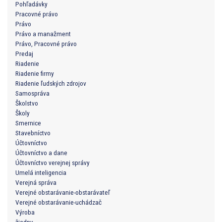
Pohľadávky
Pracovné právo
Právo
Právo a manažment
Právo, Pracovné právo
Predaj
Riadenie
Riadenie firmy
Riadenie ľudských zdrojov
Samospráva
Školstvo
Školy
Smernice
Stavebníctvo
Účtovníctvo
Účtovníctvo a dane
Účtovníctvo verejnej správy
Umelá inteligencia
Verejná správa
Verejné obstarávanie-obstarávateľ
Verejné obstarávanie-uchádzač
Výroba
žiadny