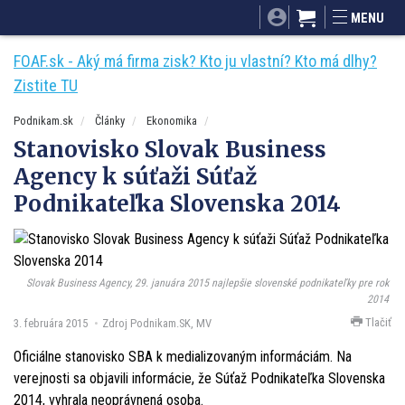
SITA.sk
Podnikam.sk
Mnamky-recepty.sk
MENU
Dobré rady a nápady
ByvanieHrou.sk
FOAF.sk - Aký má firma zisk? Kto ju vlastní? Kto má dlhy?
Zistite TU
Podnikam.sk
Články
Ekonomika
Stanovisko Slovak Business
Agency k súťaži Súťaž
Podnikateľka Slovenska 2014
Slovak Business Agency, 29. januára 2015 najlepšie slovenské podnikateľky pre rok
2014
Tlačiť
3. februára 2015
Zdroj Podnikam.SK, MV
Oficiálne stanovisko SBA k medializovaným informáciám. Na
verejnosti sa objavili informácie, že Súťaž Podnikateľka Slovenska
2014, vyhrala neoprávnená osoba.