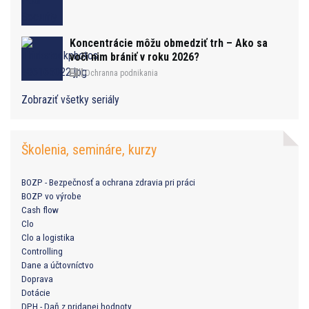
Koncentrácie môžu obmedziť trh – Ako sa
voči nim brániť v roku 2026?
Ochranna podnikania
Zobraziť všetky seriály
Školenia, semináre, kurzy
BOZP - Bezpečnosť a ochrana zdravia pri práci
BOZP vo výrobe
Cash flow
Clo
Clo a logistika
Controlling
Dane a účtovníctvo
Doprava
Dotácie
DPH - Daň z pridanej hodnoty