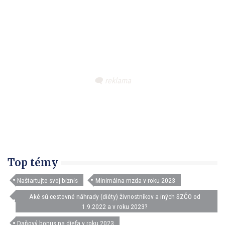
Top témy
Naštartujte svoj biznis
Minimálna mzda v roku 2023
Aké sú cestovné náhrady (diéty) živnostníkov a iných SZČO od
1.9.2022 a v roku 2023?
Daňový bonus na dieťa v roku 2023