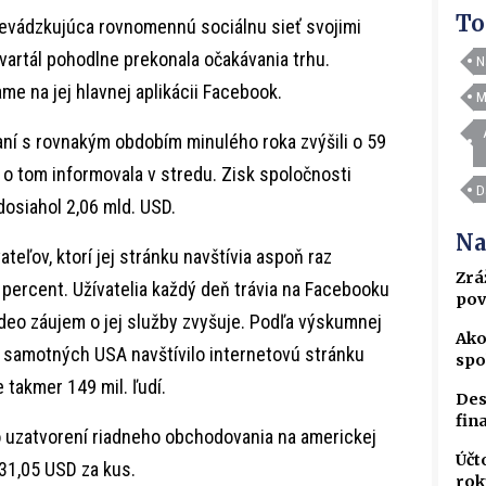
To
evádzkujúca rovnomennú sociálnu sieť svojimi
artál pohodlne prekonala očakávania trhu.
N
me na jej hlavnej aplikácii Facebook.
M
naní s rovnakým obdobím minulého roka zvýšili o 59
 o tom informovala v stredu. Zisk spoločnosti
D
dosiahol 2,06 mld. USD.
Na
ateľov, ktorí jej stránku navštívia aspoň raz
Zrá
percent. Užívatelia každý deň trávia na Facebooku
pov
ideo záujem o jej služby zvyšuje. Podľa výskumnej
Ako
 v samotných USA navštívilo internetovú stránku
spo
takmer 149 mil. ľudí.
Des
fin
o uzatvorení riadneho obchodovania na americkej
Účt
131,05 USD za kus.
rok