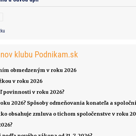
zku
enov klubu Podnikam.sk
čením obmedzeným v roku 2026
žkou v roku 2026
ľ povinnosti v roku 2026?
v roku 2026? Spôsoby odmeňovania konateľa a spoločník
šetko obsahuje zmluva o tichom spoločenstve v roku 2
2026?
 podľa nového zákona od 31. 7. 2026?