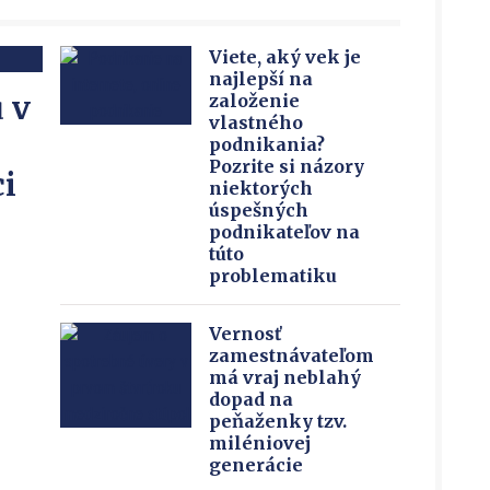
Viete, aký vek je
najlepší na
 v
založenie
vlastného
podnikania?
Pozrite si názory
i
niektorých
úspešných
podnikateľov na
túto
problematiku
Vernosť
zamestnávateľom
má vraj neblahý
dopad na
peňaženky tzv.
miléniovej
generácie