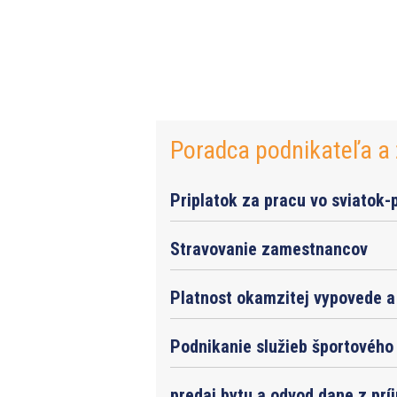
Poradca podnikateľa a 
Priplatok za pracu vo sviatok-
Stravovanie zamestnancov
Platnost okamzitej vypovede a 
Podnikanie služieb športového 
predaj bytu a odvod dane z prí