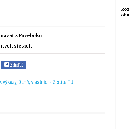
Roz
obm
vymazať z Faceboku
lnych sieťach
Zdieľať
 výkazy, DLHY, vlastníci - Zistite TU