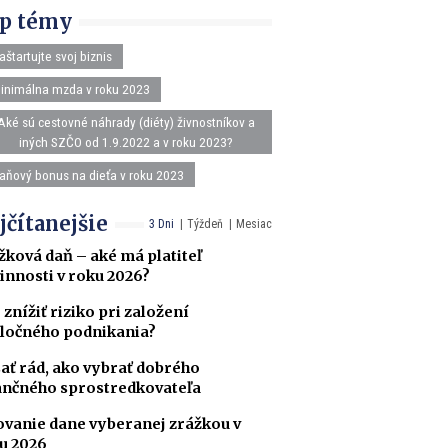
p témy
aštartujte svoj biznis
inimálna mzda v roku 2023
Aké sú cestovné náhrady (diéty) živnostníkov a
iných SZČO od 1.9.2022 a v roku 2023?
aňový bonus na dieťa v roku 2023
jčítanejšie
3 Dni
Týždeň
Mesiac
žková daň – aké má platiteľ
innosti v roku 2026?
 znížiť riziko pri založení
ločného podnikania?
ať rád, ako vybrať dobrého
ančného sprostredkovateľa
ovanie dane vyberanej zrážkou v
u 2026