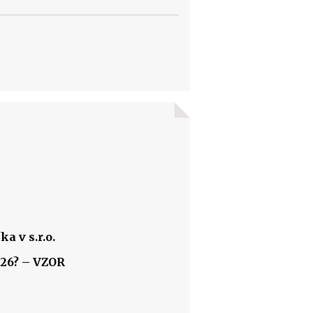
a v s.r.o.
026? – VZOR