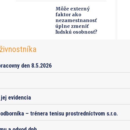
Môže externý
faktor ako
nezamestnanosť
úplne zmeniť
ľudskú osobnosť?
živnostníka
pracovny den 8.5.2026
jej evidencia
odborníka – trénera tenisu prostredníctvom s.r.o.
jmu a odvod dph