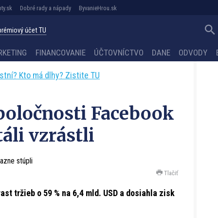
ty.sk
Dobré rady a nápady
ByvanieHrou.sk
 prémiový účet TU
RKETING
FINANCOVANIE
ÚČTOVNÍCTVO
DANE
ODVODY
astní? Kto má dlhy? Zistite TU
spoločnosti Facebook
li vzrástli
Tlačiť
ast tržieb o 59 % na 6,4 mld. USD a dosiahla zisk