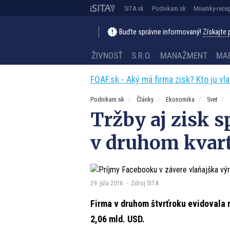
SITA.sk
Podnikam.sk
Mnamky-recep
Buďte správne informovaný!
Získajte
ŽIVNOSŤ
S.R.O.
MANAŽMENT
MA
FOAF.sk - Aký má firma zisk? Kto ju vl
Podnikam.sk
Články
Ekonomika
Svet
Tržby aj zisk 
v druhom kvartá
29. júla 2016
Zdroj SITA
Firma v druhom štvrťroku evidovala r
2,06 mld. USD.