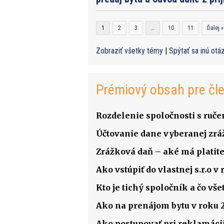
1
2
3
…
10
11
Ďalej »
Zobraziť všetky témy
|
Spýtať sa inú otá
Prémiový obsah pre čl
Rozdelenie spoločnosti s ru
Účtovanie dane vyberanej zrá
Zrážková daň – aké má platite
Ako vstúpiť do vlastnej s.r.o 
Kto je tichý spoločník a čo v
Ako na prenájom bytu v roku 
Ako postupovať pri reklamácii