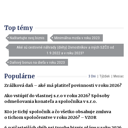
Top témy
Naštartujte svoj biznis
Minimálna mzda v roku 2023
Aké sú cestovné náhrady (diéty) živnostníkov a iných SZČO od
1.9.2022 a v roku 2023?
Daňový bonus na dieťa v roku 2023
Populárne
3 Dni
Týždeň
Mesiac
Zrážková daň – aké má platiteľ povinnosti v roku 2026?
Ako vstúpiť do vlastnej s.r.o v roku 2026? Spôsoby
odmeňovania konateľa a spoločníka v s.r.o.
Kto je tichý spoločník a čo všetko obsahuje zmluva
o tichom spoločenstve v roku 2026? – VZOR
6 najčastejších chýb pri tvorbe biznis plánu v roku 2026