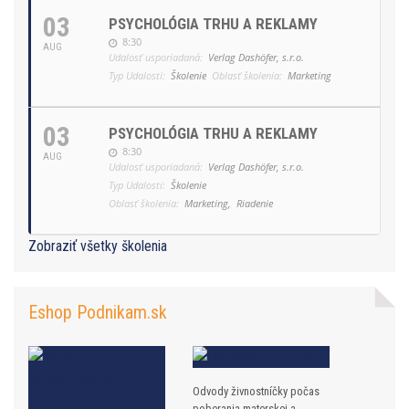
03
PSYCHOLÓGIA TRHU A REKLAMY
8:30
AUG
Udalosť usporiadaná:
Verlag Dashöfer, s.r.o.
Typ Udalosti:
Školenie
Oblasť školenia:
Marketing
03
PSYCHOLÓGIA TRHU A REKLAMY
8:30
AUG
Udalosť usporiadaná:
Verlag Dashöfer, s.r.o.
Typ Udalosti:
Školenie
Oblasť školenia:
Marketing,
Riadenie
Zobraziť všetky školenia
Eshop Podnikam.sk
Odvody živnostníčky počas
poberania materskej a