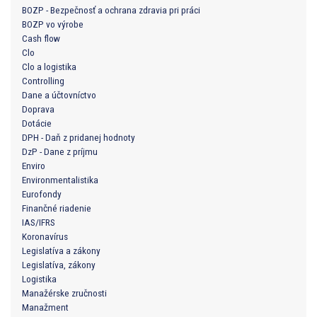
BOZP - Bezpečnosť a ochrana zdravia pri práci
BOZP vo výrobe
Cash flow
Clo
Clo a logistika
Controlling
Dane a účtovníctvo
Doprava
Dotácie
DPH - Daň z pridanej hodnoty
DzP - Dane z príjmu
Enviro
Environmentalistika
Eurofondy
Finančné riadenie
IAS/IFRS
Koronavírus
Legislatíva a zákony
Legislatíva, zákony
Logistika
Manažérske zručnosti
Manažment