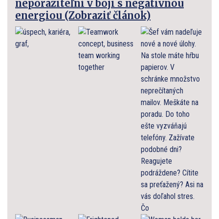
neporaziteľní v boji s negatívnou
energiou (Zobraziť článok)