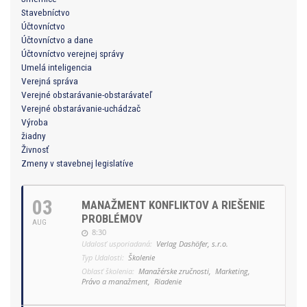
Stavebníctvo
Účtovníctvo
Účtovníctvo a dane
Účtovníctvo verejnej správy
Umelá inteligencia
Verejná správa
Verejné obstarávanie-obstarávateľ
Verejné obstarávanie-uchádzač
Výroba
žiadny
Živnosť
Zmeny v stavebnej legislatíve
03
MANAŽMENT KONFLIKTOV A RIEŠENIE
PROBLÉMOV
AUG
8:30
Udalosť usporiadaná:
Verlag Dashöfer, s.r.o.
Typ Udalosti:
Školenie
Oblasť školenia:
Manažérske zručnosti,
Marketing,
Právo a manažment,
Riadenie