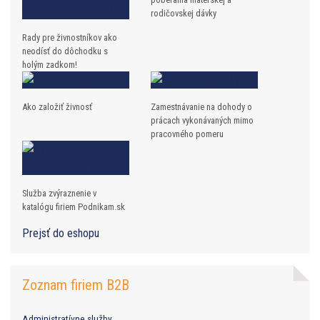
rodičovskej dávky
Rady pre živnostníkov ako
neodísť do dôchodku s
holým zadkom!
Ako založiť živnosť
Zamestnávanie na dohody o
prácach vykonávaných mimo
pracovného pomeru
Služba zvýraznenie v
katalógu firiem Podnikam.sk
Prejsť do eshopu
Zoznam firiem B2B
Administratívne služby