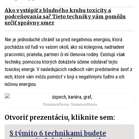
Ako vystúpiť z bludného kruhu toxicity a
podceňovania sa? Tieto techniky vám pomôžu
určiť správny smer
Nie je jednoduché chrániť sa pred negatívnou energiou, ktorá
pochádza od ľudí vo vašom okolí, ako sú kolegovia, nadriadení
pracovníci, priatelia, partneri či iní členovia rodiny. Existujú však
techniky, pomocou ktorých dokážete účinne odolávať tejto
toxickej energii. V nasledujúcich riadkoch vám predstavíme šesť z
nich, ktoré vám môžu pomôcť v boji s negatívnymi ľuďmi a ich
ničivou energiou.
ThinkstockPhotos
ThinkstockPhotos
Otvoriť prezentáciu, kliknite sem:
S týmito 6 technikami budete