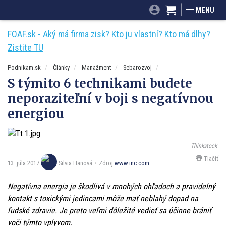
SITA.sk
Podnikam.sk
Mnamky-recepty.sk
MENU
Dobré rady a nápady
ByvanieHrou.sk
FOAF.sk - Aký má firma zisk? Kto ju vlastní? Kto má dlhy?
Zistite TU
Podnikam.sk
Články
Manažment
Sebarozvoj
S týmito 6 technikami budete
neporaziteľní v boji s negatívnou
energiou
Thinkstock
Tlačiť
13. júla 2017
Zdroj
www.inc.com
Silvia Hanová
Negatívna energia je škodlivá v mnohých ohľadoch a pravidelný
kontakt s toxickými jedincami môže mať neblahý dopad na
ľudské zdravie. Je preto veľmi dôležité vedieť sa účinne brániť
voči týmto vplyvom.