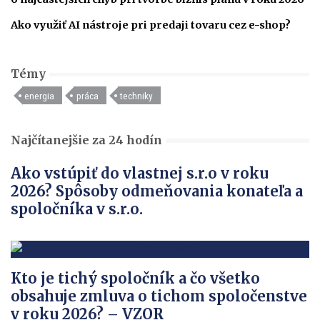
Ako využiť AI nástroje pri predaji tovaru cez e-shop?
Témy
energia
práca
techniky
Najčítanejšie za 24 hodín
Ako vstúpiť do vlastnej s.r.o v roku
2026? Spôsoby odmeňovania konateľa a
spoločníka v s.r.o.
Kto je tichý spoločník a čo všetko
obsahuje zmluva o tichom spoločenstve
v roku 2026? – VZOR