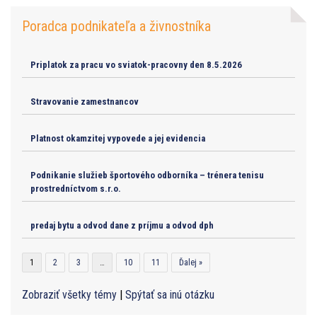
Poradca podnikateľa a živnostníka
Priplatok za pracu vo sviatok-pracovny den 8.5.2026
Stravovanie zamestnancov
Platnost okamzitej vypovede a jej evidencia
Podnikanie služieb športového odborníka – trénera tenisu
prostredníctvom s.r.o.
predaj bytu a odvod dane z príjmu a odvod dph
1
2
3
…
10
11
Ďalej »
Zobraziť všetky témy
|
Spýtať sa inú otázku