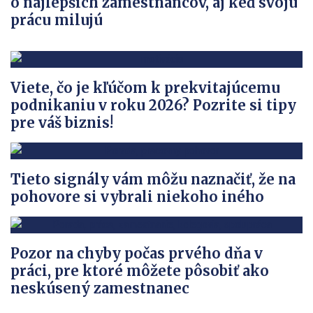
o najlepších zamestnancov, aj keď svoju
prácu milujú
Viete, čo je kľúčom k prekvitajúcemu
podnikaniu v roku 2026? Pozrite si tipy
pre váš biznis!
Tieto signály vám môžu naznačiť, že na
pohovore si vybrali niekoho iného
Pozor na chyby počas prvého dňa v
práci, pre ktoré môžete pôsobiť ako
neskúsený zamestnanec