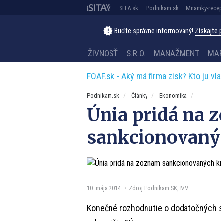
SITA.sk
Podnikam.sk
Mnamky-recep
Buďte správne informovaný!
Získajte
ŽIVNOSŤ
S.R.O.
MANAŽMENT
MA
FOAF.sk - Aký má firma zisk? Kto ju vl
Podnikam.sk
Články
Ekonomika
Únia pridá na
sankcionovaný
10. mája 2014
Zdroj Podnikam.SK, MV
Konečné rozhodnutie o dodatočných sa