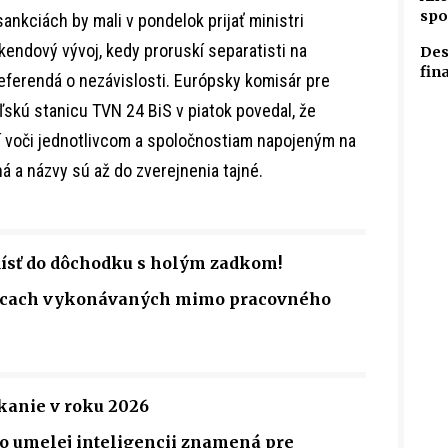
spo
nkciách by mali v pondelok prijať ministri
kendový vývoj, kedy proruskí separatisti na
Des
fin
eferendá o nezávislosti. Európsky komisár pre
kú stanicu TVN 24 BiS v piatok povedal, že
í voči jednotlivcom a spoločnostiam napojeným na
á a názvy sú až do zverejnenia tajné.
dísť do dôchodku s holým zadkom!
rácach vykonávaných mimo pracovného
anie v roku 2026
 o umelej inteligencii znamená pre