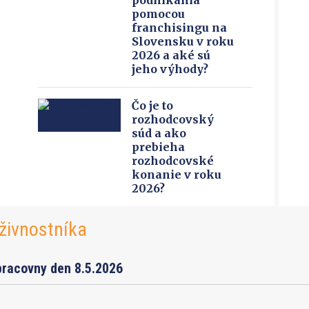
podnikania
pomocou
franchisingu na
Slovensku v roku
2026 a aké sú
jeho výhody?
Čo je to
rozhodcovský
súd a ako
prebieha
rozhodcovské
konanie v roku
2026?
živnostníka
pracovny den 8.5.2026