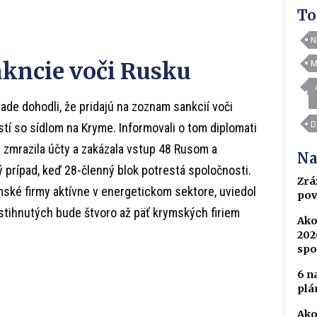
To
N
akncie voči Rusku
M
ade dohodli, že pridajú na zoznam sankcií voči
D
stí so sídlom na Kryme. Informovali o tom diplomati
 zmrazila účty a zakázala vstup 48 Rusom a
Na
ý prípad, keď 28-členný blok potrestá spoločnosti.
Zrá
ské firmy aktívne v energetickom sektore, uviedol
pov
ostihnutých bude štvoro až päť krymských firiem
Ako
202
spo
6 n
plá
Ako