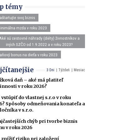
p témy
aštartujte svoj biznis
inimálna mzda v roku 2023
Aké sú cestovné náhrady (diéty) živnostníkov a
iných SZČO od 1.9.2022 a v roku 2023?
aňový bonus na dieťa v roku 2023
jčítanejšie
3 Dni
Týždeň
Mesiac
žková daň – aké má platiteľ
innosti v roku 2026?
 vstúpiť do vlastnej s.r.o v roku
6? Spôsoby odmeňovania konateľa a
ločníka v s.r.o.
ajčastejších chýb pri tvorbe biznis
nu v roku 2026
 znížiť riziko pri založení