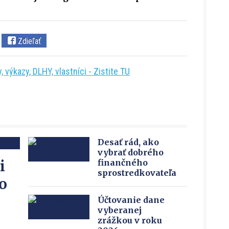
Zdieľať
 výkazy, DLHY, vlastníci - Zistite TU
Desať rád, ako
vybrať dobrého
i
finančného
sprostredkovateľa
o
Účtovanie dane
vyberanej
zrážkou v roku