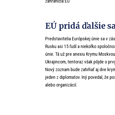
zahraničia EÚ
EÚ pridá ďalšie s
Predstavitelia Európskej únie sa v zás
Rusku asi 15 ľudí a niekoľko spoločno
únie. Tá už pre anexiu Krymu Moskvou
Ukrajincom, tentoraz však pôjde o prv
Nový zoznam bude zahŕňať aj dve krym
jeden z diplomatov. Iný povedal, že p
alebo organizácií.