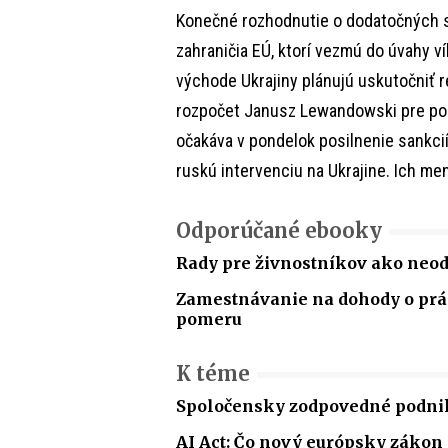
Konečné rozhodnutie o dodatočných sa
zahraničia EÚ, ktorí vezmú do úvahy ví
východe Ukrajiny plánujú uskutočniť r
rozpočet Janusz Lewandowski pre poľs
očakáva v pondelok posilnenie sankci
ruskú intervenciu na Ukrajine. Ich men
Odporúčané ebooky
Rady pre živnostníkov ako neo
Zamestnávanie na dohody o p
pomeru
K téme
Spoločensky zodpovedné podnik
AI Act: Čo nový európsky zákon