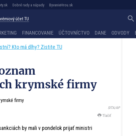
ty.sk
Dobré rady a nápady
ByvanieHrou.sk
 prémiový účet TU
RKETING
FINANCOVANIE
ÚČTOVNÍCTVO
DANE
ODVODY
astní? Kto má dlhy? Zistite TU
 zoznam
ch krymské firmy
SITA/AP
Tlačiť
nkciách by mali v pondelok prijať ministri