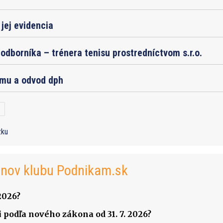
jej evidencia
odborníka – trénera tenisu prostredníctvom s.r.o.
jmu a odvod dph
zku
enov klubu Podnikam.sk
2026?
 podľa nového zákona od 31. 7. 2026?