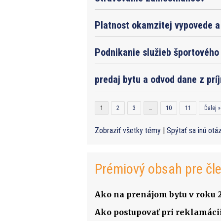
Platnost okamzitej vypovede a 
Podnikanie služieb športového 
predaj bytu a odvod dane z prí
1
2
3
…
10
11
Ďalej »
Zobraziť všetky témy
|
Spýtať sa inú otá
Prémiový obsah pre čl
Ako na prenájom bytu v roku 
Ako postupovať pri reklamácii