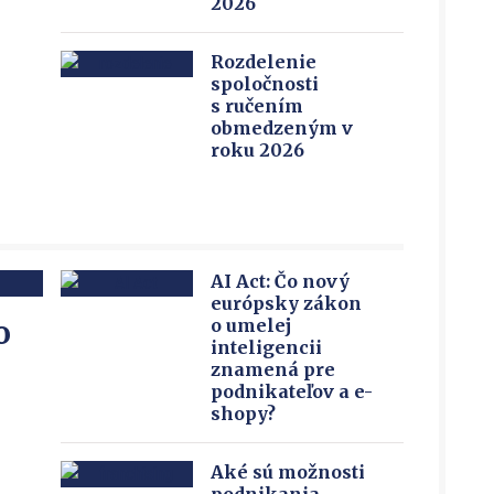
2026
Rozdelenie
spoločnosti
s ručením
obmedzeným v
roku 2026
AI Act: Čo nový
európsky zákon
o
o umelej
inteligencii
znamená pre
podnikateľov a e-
shopy?
Aké sú možnosti