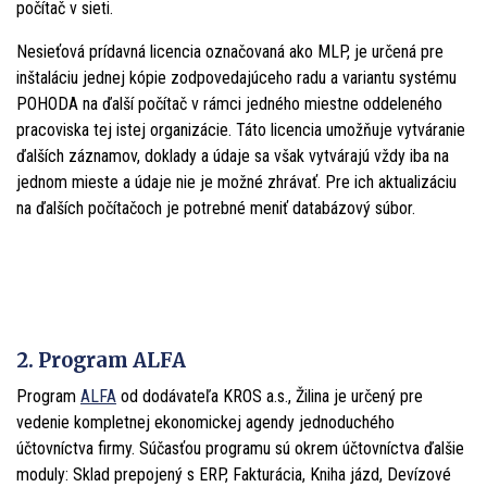
počítač v sieti.
Nesieťová prídavná licencia označovaná ako MLP, je určená pre
inštaláciu jednej kópie zodpovedajúceho radu a variantu systému
POHODA na ďalší počítač v rámci jedného miestne oddeleného
pracoviska tej istej organizácie. Táto licencia umožňuje vytváranie
ďalších záznamov, doklady a údaje sa však vytvárajú vždy iba na
jednom mieste a údaje nie je možné zhrávať. Pre ich aktualizáciu
na ďalších počítačoch je potrebné meniť databázový súbor.
2. Program ALFA
Program
ALFA
od dodávateľa KROS a.s., Žilina je určený pre
vedenie kompletnej ekonomickej agendy jednoduchého
účtovníctva firmy. Súčasťou programu sú okrem účtovníctva ďalšie
moduly: Sklad prepojený s ERP, Fakturácia, Kniha jázd, Devízové