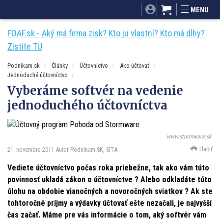
SITA.sk
Podnikam.sk
Mnamky-recepty.sk
MENU
Dobré rady a nápady
ByvanieHrou.sk
FOAF.sk - Aký má firma zisk? Kto ju vlastní? Kto má dlhy?
Zistite TU
Podnikam.sk
Články
Účtovníctvo
Ako účtovať
Jednoduché účtovníctvo
Vyberáme softvér na vedenie
jednoduchého účtovníctva
www.stormware.sk
Tlačiť
21. novembra 2011
Autor Podnikam.SK, SITA
Vediete účtovníctvo počas roka priebežne, tak ako vám túto
povinnosť ukladá zákon o účtovníctve ? Alebo odkladáte túto
úlohu na obdobie vianočných a novoročných sviatkov ? Ak ste
tohtoročné príjmy a výdavky účtovať ešte nezačali, je najvyšší
čas začať. Máme pre vás informácie o tom, aký softvér vám