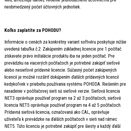
neobmedzený počet účtovných jednotiek.
Koľko zaplatíte za POHODU?
Informácie o cenách za konkrétny variant softvéru poskytuje nižšie
uvedená tabuľka č.2. Zakúpením základnej licencie pre 1 počítač
získavate právo inštalácie produktu iba na jeden počítač. Pre
prevádzku na viacerých počítačoch je potrebné zakúpiť sieťové
alebo nesieťové prídavné licencie. Súčasný počet zakúpených
licencií je možné rozšíriť dokúpením ďalších prídavných licencií
kedykoľvek v priebehu používania systému POHODA. Riešením pre
nasadenie v počítačovej sieti sú sieťové verzie. Sieťová licencia
NET3 oprávňuje používať program na 2 až 3 počítačoch, sieťová
licencia NET5 oprávňuje používať program na 4 až 5 počítačoch.
Prídavná sieťová licencia, označovaná ako CAL, oprávňuje
užívateľa k prevádzke na ďalších počítačoch v sieti nad rámec
NET5. Túto licenciu je potrebné zakúpiť pre šiesty a každý ďalší