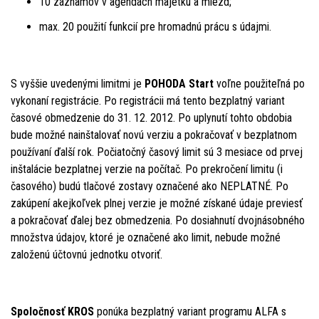
10 záznamov v agendách majetku a miezd;
max. 20 použití funkcií pre hromadnú prácu s údajmi.
S vyššie uvedenými limitmi je
POHODA Start
voľne použiteľná po
vykonaní registrácie. Po registrácii má tento bezplatný variant
časové obmedzenie do 31. 12. 2012. Po uplynutí tohto obdobia
bude možné nainštalovať novú verziu a pokračovať v bezplatnom
používaní ďalší rok. Počiatočný časový limit sú 3 mesiace od prvej
inštalácie bezplatnej verzie na počítač. Po prekročení limitu (i
časového) budú tlačové zostavy označené ako NEPLATNÉ. Po
zakúpení akejkoľvek plnej verzie je možné získané údaje previesť
a pokračovať ďalej bez obmedzenia. Po dosiahnutí dvojnásobného
množstva údajov, ktoré je označené ako limit, nebude možné
založenú účtovnú jednotku otvoriť.
Spoločnosť KROS
ponúka bezplatný variant programu ALFA s