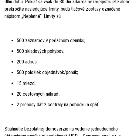
dlhú dobu. Pokiaľ sa však do 30 dní zdarma nezaregistrujete alebo
prekročíte nasledujúce limity, budú tlačové zostavy označené
nápisom „Neplatné“. Limity sú:
500 záznamov v peňažnom denníku;
500 skladových pohybov;
200 adries;
500 položiek objednávok/ponúk;
15 miezd;
20 cestovných náhrad ;
2 prenosy dát z centrály na pobočku a späť.
Stiahnutie bezplatnej demoverzie na vedenie jednoduchého