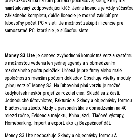
prevádzkovať iba na tom počítači (počítačovej sieti), ktorý má
nainštalovaný zodpovedajúci kľúč. Jedna licencia je vždy súčasťou
základného kompletu, ďalšie licencie je možné zakúpiť pre
ľubovoľný počet PC v sieti. Je možnosť zakúpiť i licencie pre
samostatné PC, ktoré nie je súčasťou siete.
Money S3 Lite
je cenovo zvýhodnená kompletná verzia systému
s možnosťou vedenia len jednej agendy a s obmedzením
maximálneho počtu položiek. Určená je pre firmy alebo malé
spoločnosti s menším počtom dokladov. Obsahuje všetky moduly
„plnej verzie“ Money S3. Na ľubovolnú plnú verziu je možné
kedykoľvek neskôr prejsť za rozdiel cien. Skladá sa z častí:
Jednoduché účtovníctvo, Fakturácia, Sklady a objednávky formou
B účtovania zásob, Mzdy a personalistika s obmedzením na 40
miezd ročne, Evidencia majektu, Kniha jázd, Tlačové výstupy,
Homebanking, Import a export, ako aj Bezpečnosť dát.
Money S3 Lite neobsahuje Sklady a objednávky formou A