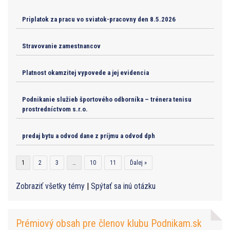
Priplatok za pracu vo sviatok-pracovny den 8.5.2026
Stravovanie zamestnancov
Platnost okamzitej vypovede a jej evidencia
Podnikanie služieb športového odborníka – trénera tenisu
prostredníctvom s.r.o.
predaj bytu a odvod dane z príjmu a odvod dph
1
2
3
…
10
11
Ďalej »
Zobraziť všetky témy
|
Spýtať sa inú otázku
Prémiový obsah pre členov klubu Podnikam.sk