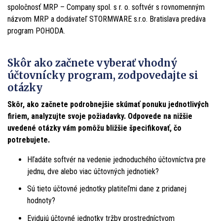
spoločnosť MRP – Company spol. s r. o. softvér s rovnomenným
názvom MRP a dodávateľ STORMWARE s.r.o. Bratislava predáva
program POHODA.
Skôr ako začnete vyberať vhodný
účtovnícky program, zodpovedajte si
otázky
Skôr, ako začnete podrobnejšie skúmať ponuku jednotlivých
firiem, analyzujte svoje požiadavky. Odpovede na nižšie
uvedené otázky vám pomôžu bližšie špecifikovať, čo
potrebujete.
Hľadáte softvér na vedenie jednoduchého účtovníctva pre
jednu, dve alebo viac účtovných jednotiek?
Sú tieto účtovné jednotky platiteľmi dane z pridanej
hodnoty?
Evidujú účtovné jednotky tržby prostredníctvom