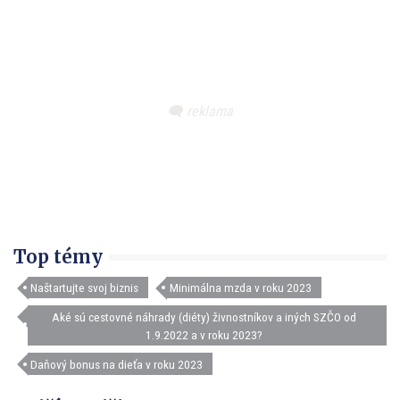
Top témy
Naštartujte svoj biznis
Minimálna mzda v roku 2023
Aké sú cestovné náhrady (diéty) živnostníkov a iných SZČO od
1.9.2022 a v roku 2023?
Daňový bonus na dieťa v roku 2023