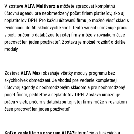
V zostave
ALFA Multiverzia
môžete spracovať kompletnú
účtovnú agendu pre neobmedzený počet firiem platiteľov, ako aj
neplatiteľov DPH. Pre každú účtovanú firmu je možné viesť sklad s
evidenciou do 50 skladových kariet. Tento variant umožňuje prácu
v sieti, pričom s databázou tej istej firmy môže v rovnakom čase
pracovať len jeden používateľ. Zostavu je možné rozšíriť o ďalšie
moduly.
Zostava
ALFA Maxi
obsahuje všetky moduly programu bez
akýchkoľvek obmedzení. Je vhodná pre vedenie kompletnej
účtovnej agendy s neobmedzeným skladom a pre neobmedzený
počet firiem, platiteľov a neplatiteľov DPH. Zostava umožňuje
prácu v sieti, pričom s databázou tej istej firmy môže v rovnakom
čase pracovať len jeden používateľ.
Koľko zaplatíte za program ALFA?
Informácie o funkciách a