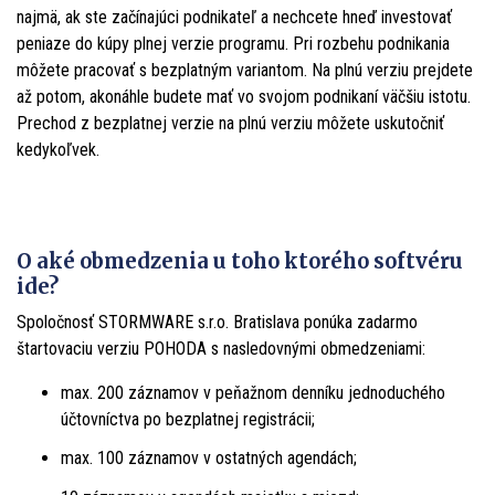
najmä, ak ste začínajúci podnikateľ a nechcete hneď investovať
peniaze do kúpy plnej verzie programu. Pri rozbehu podnikania
môžete pracovať s bezplatným variantom. Na plnú verziu prejdete
až potom, akonáhle budete mať vo svojom podnikaní väčšiu istotu.
Prechod z bezplatnej verzie na plnú verziu môžete uskutočniť
kedykoľvek.
O aké obmedzenia u toho ktorého softvéru
ide?
Spoločnosť STORMWARE s.r.o. Bratislava ponúka zadarmo
štartovaciu verziu POHODA s nasledovnými obmedzeniami:
max. 200 záznamov v peňažnom denníku jednoduchého
účtovníctva po bezplatnej registrácii;
max. 100 záznamov v ostatných agendách;