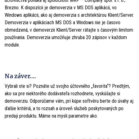
účtovníctva ponúka aj spoločnosť MRP – Company spol. s r. o.,
Brezno. K dispozícii je demoverzia v MS DOS aplikácii, vo
Windows aplikácii, ako aj demoverzia s architektúrou Klient/Server.
Demoverzia v aplikáciach MS DOS a Windows nie je časovo
obmedzená, v demoverzii Klient/Server rátajte s časovým limitom
používania. Demoverzia umožňuje zhruba 20 zápisov v každom
module.
Na záver….
Vybrali ste si? Poznáte už svojho účtovného „favorita“? Predtým,
ako sa pre niektorého dodávateľa rozhodnete, vyskúšajte si
demoverziu. Odporúčame vám, pri kúpe softvéru berte do úvahy aj
ďalšie kritériá, a to rozsah a úroveň služieb poskytovaných po
predaji produktu. Máme na mysli parametre ako: