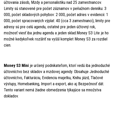
účtovania zásob, Mzdy a personalistiku nad 25 zamestnancov.
Limity sú stanovené pre počet záznamov v peňažnom denníku: 3
000, počet skladových pohybov: 2 000, počet adries v evidencii: 1
000, počet spracovaných výplat: 40 (cca 3 zamestnanci), limity pre
adresy sú pre celú agendu, ostatné pre jeden účtovný rok,
možnosť viesť iba jednu agendu a jeden sklad.Money S3 Lite je ho
možné kedykoľvek rozšíriť na vyšší komplet Money S3 za rozdiel
cien.
Money S3 Mini
je určený podnikateľom, ktorí vedú iba jednoduché
účtovníctvo bez skladov a mzdovej agendy. Obsahuje Jednoduché
účtovníctvo, Fakturáciu, Evidenciu majetku, Knihu jázd, Tlačové
výstupy, Homebanking, Import a export, ako aj Bezpečnosť dát.
Tento variant nemá žiadne obmedzenia týkajúce sa množstva
dokladov.