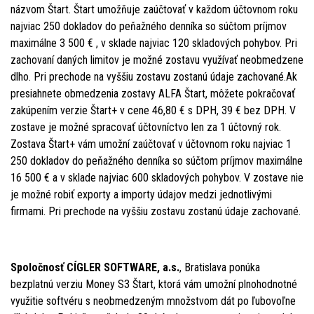
názvom Štart. Štart umožňuje zaúčtovať v každom účtovnom roku
najviac 250 dokladov do peňažného denníka so súčtom príjmov
maximálne 3 500 € , v sklade najviac 120 skladových pohybov. Pri
zachovaní daných limitov je možné zostavu využívať neobmedzene
dlho. Pri prechode na vyššiu zostavu zostanú údaje zachované.Ak
presiahnete obmedzenia zostavy ALFA Štart, môžete pokračovať
zakúpením verzie Štart+ v cene 46,80 € s DPH, 39 € bez DPH. V
zostave je možné spracovať účtovníctvo len za 1 účtovný rok.
Zostava Štart+ vám umožní zaúčtovať v účtovnom roku najviac 1
250 dokladov do peňažného denníka so súčtom príjmov maximálne
16 500 € a v sklade najviac 600 skladových pohybov. V zostave nie
je možné robiť exporty a importy údajov medzi jednotlivými
firmami. Pri prechode na vyššiu zostavu zostanú údaje zachované.
Spoločnosť CÍGLER SOFTWARE, a.s.
, Bratislava ponúka
bezplatnú verziu Money S3 Štart, ktorá vám umožní plnohodnotné
využitie softvéru s neobmedzeným množstvom dát po ľubovoľne