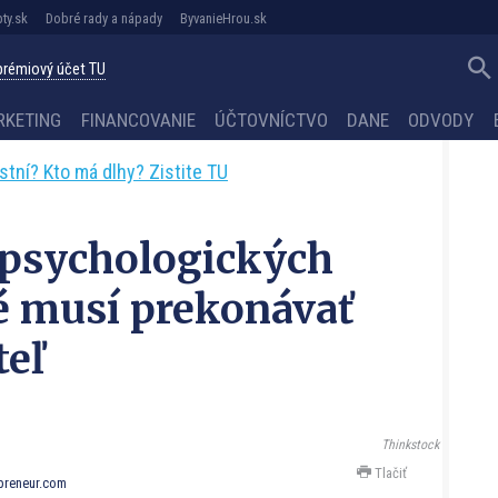
ty.sk
Dobré rady a nápady
ByvanieHrou.sk
 prémiový účet TU
RKETING
FINANCOVANIE
ÚČTOVNÍCTVO
DANE
ODVODY
astní? Kto má dlhy? Zistite TU
h psychologických
é musí prekonávať
teľ
Thinkstock
Tlačiť
preneur.com