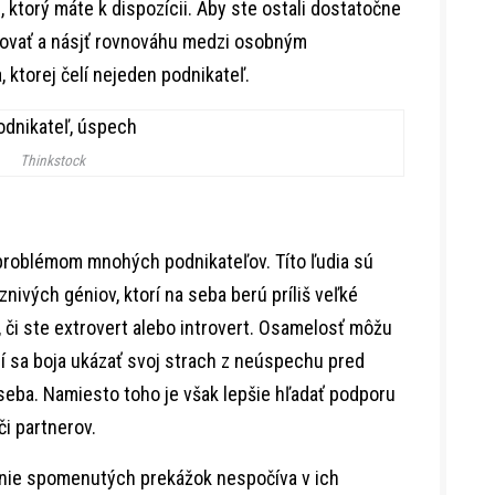
ktorý máte k dispozícii. Aby ste ostali dostatočne
laxovať a násjť rovnováhu medzi osobným
 ktorej čelí nejeden podnikateľ.
Thinkstock
problémom mnohých podnikateľov. Títo ľudia sú
nivých géniov, ktorí na seba berú príliš veľké
, či ste extrovert alebo introvert. Osamelosť môžu
í sa boja ukázať svoj strach z neúspechu pred
 seba. Namiesto toho je však lepšie hľadať podporu
či partnerov.
anie spomenutých prekážok nespočíva v ich