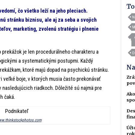
To
vedomí, čo všetko leží na jeho pleciach.
N
ú stránku biznisu, ale aj za seba a svojich
M
ľov, marketing, zvolenú stratégiu i plnenie
o prekážok je len procedurálneho charakteru a
D
ogickými a systematickými postupmi. Každý
Na
 prekážkam, ktoré majú dopad na psychickú stránku.
Zrá
ri veľké boje, v ktorých musia často prekonávať
pov
 v nasledujúcich riadkoch. Dôležité sú najmä pre
Ako
ch čaká.
spo
Des
fin
w.thinkstockphotos.com
Účt
rok