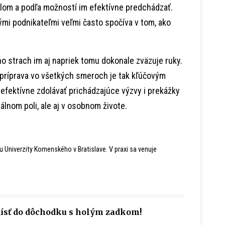
 čelom a podľa možností im efektívne predchádzať.
i podnikateľmi veľmi často spočíva v tom, ako
, no strach im aj napriek tomu dokonale zväzuje ruky.
 príprava vo všetkých smeroch je tak kľúčovým
fektívne zdolávať prichádzajúce výzvy i prekážky
álnom poli, ale aj v osobnom živote.
u Univerzity Komenského v Bratislave. V praxi sa venuje
dísť do dôchodku s holým zadkom!