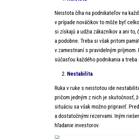
Neistota číha na podnikateľov na ka
v prípade nováčikov to môže byť celko
si získajú a udžia zákazníkov a ani to,
a podobne. Treba si však pritom pamät
v zamestnaní s pravidelným príjmom. R
súčasťou každého podnikania a treba s
Nestabilita
Ruka v ruke s neistotou ide nestabili
pričom jedným z nich je skutočnosť, ž
situáciu sa však možno pripraviť. Pre
a dostatočnými rezervami. Iným riešení
hľadanie investorov.