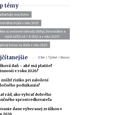
p témy
aštartujte svoj biznis
inimálna mzda v roku 2023
Aké sú cestovné náhrady (diéty) živnostníkov a
iných SZČO od 1.9.2022 a v roku 2023?
aňový bonus na dieťa v roku 2023
jčítanejšie
3 Dni
Týždeň
Mesiac
žková daň – aké má platiteľ
innosti v roku 2026?
 znížiť riziko pri založení
ločného podnikania?
ať rád, ako vybrať dobrého
ančného sprostredkovateľa
ovanie dane vyberanej zrážkou v
u 2026