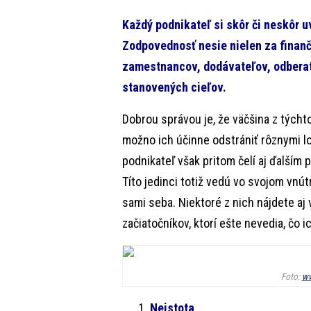
Každý podnikateľ si skôr či neskôr u
Zodpovednosť nesie nielen za finančn
zamestnancov, dodávateľov, odberate
stanovených cieľov.
Dobrou správou je, že väčšina z týcht
možno ich účinne odstrániť rôznymi l
podnikateľ však pritom čelí aj ďalším
Títo jedinci totiž vedú vo svojom vnút
sami seba. Niektoré z nich nájdete aj
začiatočníkov, ktorí ešte nevedia, čo i
Foto:
ww
Neistota