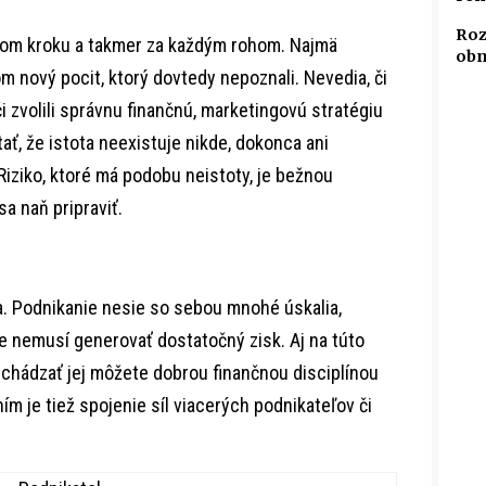
Roz
ždom kroku a takmer za každým rohom. Najmä
obm
m nový pocit, ktorý dovtedy nepoznali. Nevedia, či
 či zvolili správnu finančnú, marketingovú stratégiu
ať, že istota neexistuje nikde, dokonca ani
iziko, ktoré má podobu neistoty, je bežnou
a naň pripraviť.
ta. Podnikanie nesie so sebou mnohé úskalia,
e nemusí generovať dostatočný zisk. Aj na túto
dchádzať jej môžete dobrou finančnou disciplínou
m je tiež spojenie síl viacerých podnikateľov či