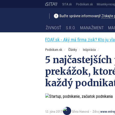
SITA.sk
Podnikam.sk
Mnamky-recep
Buďte správne informovaný!
Získajte
ŽIVNOSŤ
S.R.O.
MANAŽMENT
MA
FOAF.sk - Aký má firma zisk? Kto ju vl
Podnikam.sk
Články
Inšpirácia
5 najčastejšíc
prekážok, ktor
každý podnika
12. júna 2017
Zdroj
www.entre
Silvia Hanová