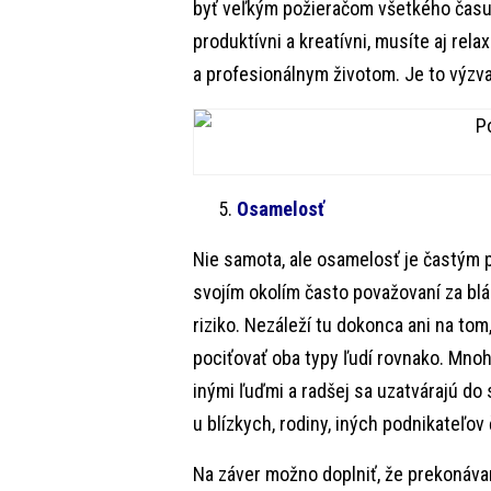
byť veľkým požieračom všetkého času, 
produktívni a kreatívni, musíte aj re
a profesionálnym životom. Je to výzva,
Osamelosť
Nie samota, ale osamelosť je častým 
svojím okolím často považovaní za bláz
riziko. Nezáleží tu dokonca ani na tom
pociťovať oba typy ľudí rovnako. Mnoh
inými ľuďmi a radšej sa uzatvárajú do
u blízkych, rodiny, iných podnikateľov 
Na záver možno doplniť, že prekonáv