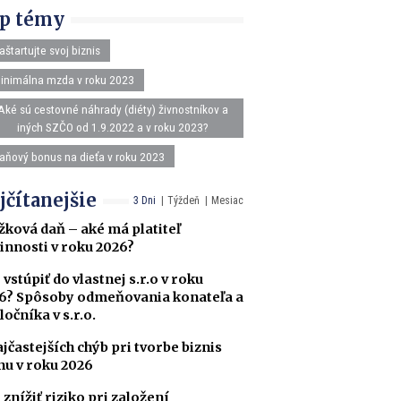
p témy
aštartujte svoj biznis
inimálna mzda v roku 2023
Aké sú cestovné náhrady (diéty) živnostníkov a
iných SZČO od 1.9.2022 a v roku 2023?
aňový bonus na dieťa v roku 2023
jčítanejšie
3 Dni
Týždeň
Mesiac
žková daň – aké má platiteľ
innosti v roku 2026?
 vstúpiť do vlastnej s.r.o v roku
6? Spôsoby odmeňovania konateľa a
ločníka v s.r.o.
ajčastejších chýb pri tvorbe biznis
nu v roku 2026
 znížiť riziko pri založení