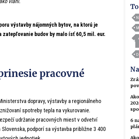
ako vlani.
To
N
poru výstavby nájomných bytov, na ktorú je
M
a zatepľovanie budov by malo ísť 60,5 mil. eur.
D
Na
rinesie pracovné
Zrá
pov
Ako
 Ministerstva dopravy, výstavby a regionálneho
202
spo
 znižovaní spotreby tepla na vykurovanie.
ezpečí udržanie pracovných miest v odvetví
6 n
plá
 Slovenska, podporí sa výstavba približne 3 400
Ako
bytových jednotiek.