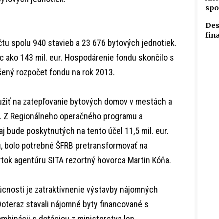
spo
Des
fin
čtu spolu 940 stavieb a 23 676 bytových jednotiek.
c ako 143 mil. eur. Hospodárenie fondu skončilo s
ýšený rozpočet fondu na rok 2013.
užiť na zatepľovanie bytových domov v mestách a
e. Z Regionálneho operačného programu a
 bude poskytnutých na tento účel 11,5 mil. eur.
, bolo potrebné ŠFRB pretransformovať na
tvrtok agentúru SITA rezortný hovorca Martin Kóňa.
cnosti je zatraktívnenie výstavby nájomných
oteraz stavali nájomné byty financované s
mbinácii s dotáciou z ministerstva len