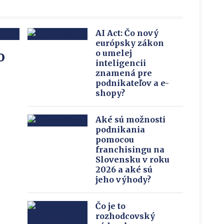
AI Act: Čo nový
európsky zákon
o
o umelej
inteligencii
znamená pre
podnikateľov a e-
shopy?
Aké sú možnosti
podnikania
pomocou
franchisingu na
Slovensku v roku
2026 a aké sú
jeho výhody?
Čo je to
rozhodcovský