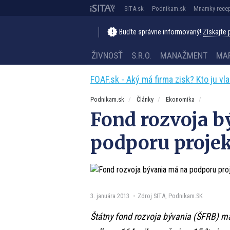
SITA.sk
Podnikam.sk
Mnamky-recep
Buďte správne informovaný!
Získajte
ŽIVNOSŤ
S.R.O.
MANAŽMENT
MA
FOAF.sk - Aký má firma zisk? Kto ju vl
Podnikam.sk
Články
Ekonomika
Fond rozvoja b
podporu projek
3. januára 2013
Zdroj SITA, Podnikam.SK
Štátny fond rozvoja bývania (ŠFRB) m