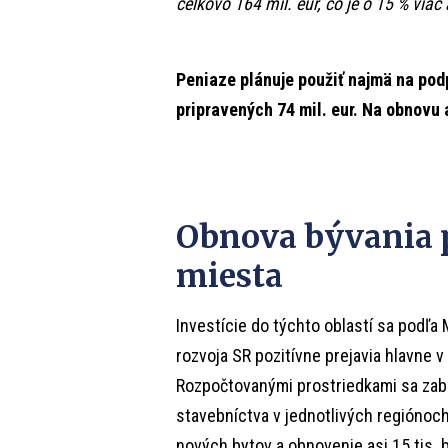
celkovo 164 mil. eur, čo je o 15 % viac 
Peniaze plánuje použiť najmä na pod
pripravených 74 mil. eur. Na obnovu 
Obnova bývania p
miesta
Investície do týchto oblastí sa podľa
rozvoja SR pozitívne prejavia hlavne v
Rozpočtovanými prostriedkami sa zab
stavebníctva v jednotlivých regiónoch
nových bytov a obnovenie asi 15 tis. 