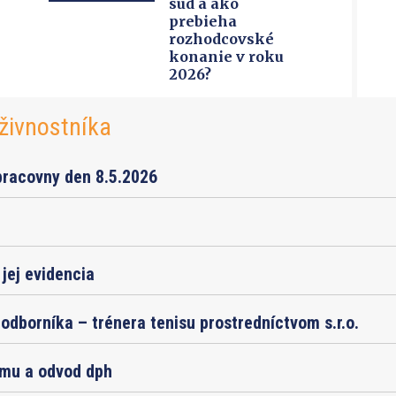
súd a ako
prebieha
rozhodcovské
konanie v roku
2026?
živnostníka
pracovny den 8.5.2026
jej evidencia
odborníka – trénera tenisu prostredníctvom s.r.o.
jmu a odvod dph