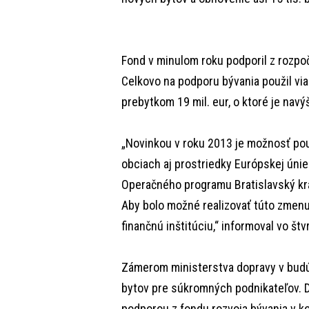
Fond v minulom roku podporil z rozpo
Celkovo na podporu bývania použil via
prebytkom 19 mil. eur, o ktoré je nav
„Novinkou v roku 2013 je možnosť po
obciach aj prostriedky Európskej úni
Operačného programu Bratislavský kraj
Aby bolo možné realizovať túto zmenu
finančnú inštitúciu,“ informoval vo š
Zámerom ministerstva dopravy v budú
bytov pre súkromných podnikateľov. D
podporou z fondu rozvoja bývania v ko