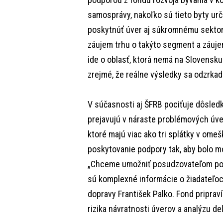
samosprávy, nakoľko sú tieto byty ur
poskytnúť úver aj súkromnému sektoru
záujem trhu o takýto segment a záuje
ide o oblasť, ktorá nemá na Slovensku 
zrejmé, že reálne výsledky sa odzrkadl
V súčasnosti aj ŠFRB pociťuje dôsledk
prejavujú v náraste problémových úver
ktoré majú viac ako tri splátky v ome
poskytovanie podpory tak, aby bolo mo
„Chceme umožniť posudzovateľom podp
sú komplexné informácie o žiadateľoc
dopravy František Palko. Fond pripra
rizika návratnosti úverov a analýzu de