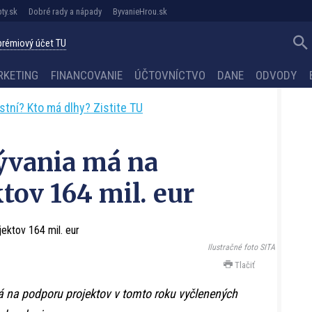
ty.sk
Dobré rady a nápady
ByvanieHrou.sk
 prémiový účet TU
RKETING
FINANCOVANIE
ÚČTOVNÍCTVO
DANE
ODVODY
astní? Kto má dlhy? Zistite TU
ývania má na
tov 164 mil. eur
Ilustračné foto SITA
Tlačiť
á na podporu projektov v tomto roku vyčlenených