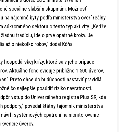
čené sociálne slabším skupinám. Možnosť
 na nájomné byty podľa ministerstva overí reálny
m súkromného sektoru o tento typ aktivity. „Keďže
žiadnu tradíciu, ide o prvé opatrné kroky. Je
ia až o niekoľko rokov,“ dodal Kóňa.
y hospodárskej krízy, ktoré sa v jeho prípade
ov. Aktuálne fond eviduje približne 1 500 úverov,
škaní. Preto chce do budúcnosti nastaviť pravidlá
žné čo najlepšie posúdiť riziko návratnosti.
ôr vstup do Univerzálneho registra Plus SR, kde
h podpory,“ povedal štátny tajomník ministerstva
ví návrh systémových opatrení na monitorovanie
likvencie úverov.