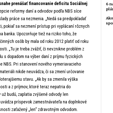
snahe prenášať financovanie deficitu Sociálnej
6 n
plá
epcie reformy daní a odvodov podľa NBS síce
áklady práce sa nezmenia. „Nedá sa predpokladať
Ako
spo
i, pokiaľ sa nezmení prístup pri vyplácaní rôznych
a banka. Upozorňuje tiež na riziko toho, že
činných osôb by mala od roku 2012 platiť od roku
ti. „Tu je treba zvážiť, či nevznikne problém z
u s dopadom na výber daní z príjmu fyzických
je NBS. Pri stanovení nového vymeriavacieho
ateriáli nikde neuvádza, či sa zmení určovanie
oterajšiemu stavu. „Ak by sa zmenila výška
sti a z príjmov, ktoré teraz nepatria do
 už budú, zaplatia zvýšené odvody len
d uvádza príspevok zamestnávateľa na doplnkové
snosti zaťažený „len“ zdravotným odvodom.