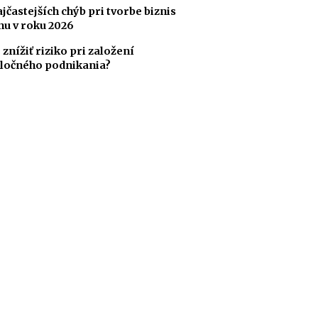
ajčastejších chýb pri tvorbe biznis
nu v roku 2026
 znížiť riziko pri založení
ločného podnikania?