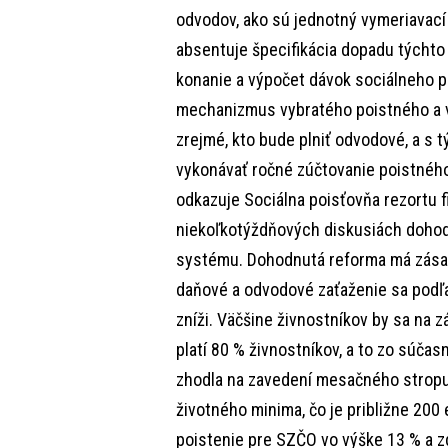
odvodov, ako sú jednotný vymeriavací
absentuje špecifikácia dopadu týchto
konanie a výpočet dávok sociálneho p
mechanizmus vybratého poistného a v
zrejmé, kto bude plniť odvodové, a s 
vykonávať ročné zúčtovanie poistnéh
odkazuje Sociálna poisťovňa rezortu fi
niekoľkotýždňových diskusiách doho
systému. Dohodnutá reforma má zásad
daňové a odvodové zaťaženie sa podľa
zníži. Väčšine živnostníkov by sa na z
platí 80 % živnostníkov, a to zo súčas
zhodla na zavedení mesačného stropu
životného minima, čo je približne 200 
poistenie pre SZČO vo výške 13 % a z