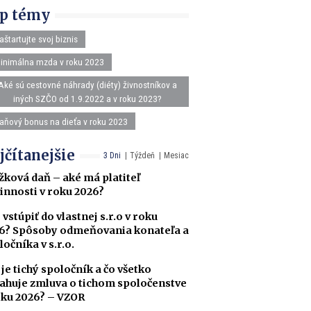
p témy
aštartujte svoj biznis
inimálna mzda v roku 2023
Aké sú cestovné náhrady (diéty) živnostníkov a
iných SZČO od 1.9.2022 a v roku 2023?
aňový bonus na dieťa v roku 2023
jčítanejšie
3 Dni
Týždeň
Mesiac
žková daň – aké má platiteľ
innosti v roku 2026?
 vstúpiť do vlastnej s.r.o v roku
6? Spôsoby odmeňovania konateľa a
ločníka v s.r.o.
 je tichý spoločník a čo všetko
ahuje zmluva o tichom spoločenstve
oku 2026? – VZOR