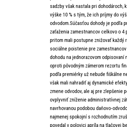
sadzby však nastala pri dohodároch, k
výške 10 % s tým, že ich príjmy do v
odvodom.Súčasťou dohody je podľa p
zaťaženia zamestnancov celkovo o 4
pritom mali postupne znižovať každý 
sociálne poistenie pre zamestnancov 
dohodu na jednorazovom odpisovaní m
oproti pôvodným zámerom rezortu fina
podľa premiérky už nebude fiškálne ne
však mali nahradiť aj dynamické efekt
zmene odvodov, ale aj pre zlepšenie p
ovplyvniť zníženie administratívnej z
navrhovanou podobou daňovo-odvodove
najmenej spokojní s rozhodnutím zruš
povedal v polovici apríla na tlačovej