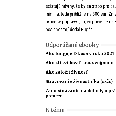
existujú návrhy, že by sa strop pre p
minima, teda približne na 300 eur. Zm
procese prípravy. „To, čo povieme na 
poslancami,“ dodal Bugár.
Odporúčané ebooky
Ako funguje E-kasa v roku 2021
Ako zlikvidovať s.r.o. svojpomo
Ako založiť živnosť
Stravovanie živnostníka (szčo)
Zamestnávanie na dohody o p
pomeru
K téme