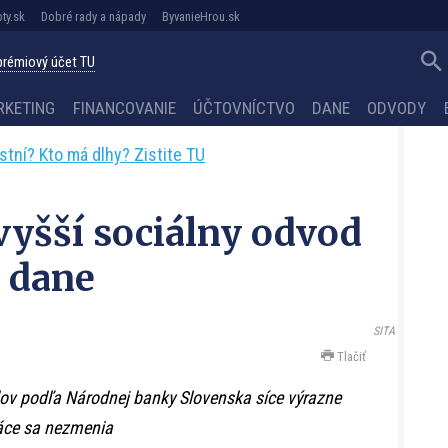
ty.sk
Dobré rady a nápady
ByvanieHrou.sk
 prémiový účet TU
RKETING
FINANCOVANIE
ÚČTOVNÍCTVO
DANE
ODVODY
astní? Kto má dlhy? Zistite TU
yšší sociálny odvod
e dane
SITA
Tlačiť
ov podľa Národnej banky Slovenska síce výrazne
ráce sa nezmenia