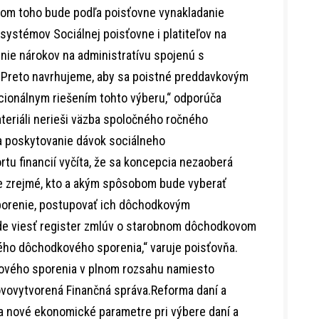
kom toho bude podľa poisťovne vynakladanie
systémov Sociálnej poisťovne i platiteľov na
enie nárokov na administratívu spojenú s
„Preto navrhujeme, aby sa poistné preddavkovým
cionálnym riešením tohto výberu,“ odporúča
ateriáli nerieši väzba spoločného ročného
a poskytovanie dávok sociálneho
rtu financií vyčíta, že sa koncepcia nezaoberá
e zrejmé, kto a akým spôsobom bude vyberať
porenie, postupovať ich dôchodkovým
de viesť register zmlúv o starobnom dôchodkovom
ného dôchodkového sporenia,“ varuje poisťovňa.
ového sporenia v plnom rozsahu namiesto
ovovytvorená Finančná správa.Reforma daní a
a nové ekonomické parametre pri výbere daní a