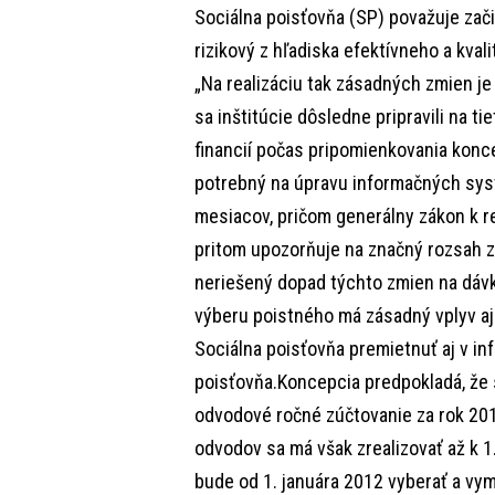
Sociálna poisťovňa (SP) považuje zači
rizikový z hľadiska efektívneho a kv
„Na realizáciu tak zásadných zmien je
sa inštitúcie dôsledne pripravili na t
financií počas pripomienkovania kon
potrebný na úpravu informačných sys
mesiacov, pričom generálny zákon k re
pritom upozorňuje na značný rozsah z
neriešený dopad týchto zmien na dáv
výberu poistného má zásadný vplyv aj
Sociálna poisťovňa premietnuť aj v i
poisťovňa.Koncepcia predpokladá, že 
odvodové ročné zúčtovanie za rok 2012
odvodov sa má však zrealizovať až k 1
bude od 1. januára 2012 vyberať a vym