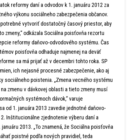
atok reformy daní a odvodov k 1. januáru 2012 za
alitného výkonu sociálneho zabezpečenia občanov.
 potrebné vytvoriť dostatočný časový priestor, aby
ieto zmeny,“ odkázala Sociálna poisťovňa rezortu
cepcie reformy daňovo-odvodového systému. Čas
témov poisťovňa odhaduje najmenej na deväť
forme sa má prijať až v decembri tohto roka. SP
mien, ich nejasné procesné zabezpečenie, ako aj
ky sociálneho poistenia. „Zmena vecného systému
 na zmenu v dávkovej oblasti a tieto zmeny musí
nformačných systémoch dávok,“ varuje
sa od 1. januára 2013 zavedie jednotné daňovo-
. Inštitucionálne zjednotenie výberu daní a
. januáru 2013. „To znamená, že Sociálna poisťovňa
áhať poistné podľa nových pravidiel, teda