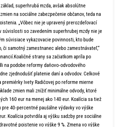
 základ, superhrubá mzda, avšak absolútne
 zmien na sociálne zabezpečenie občanov, teda na
oistenia. „Vôbec nie je upravený prerozdeľovací
 súvislosti so zavedením superhrubej mzdy nie je
tým súvisiace vykazovacie povinnosti, kto bude
o, či samotný zamestnanec alebo zamestnávateľ,“
nancií.Koaličné strany sa začiatkom apríla po
dli na podobe reformy daňovo-odvodového
ne zjednodušiť platenie daní a odvodov. Celkové
 premiérky Ivety Radičovej po reforme mierne
áklade zmien mali znížiť minimálne odvody, ktoré
ných 160 eur na menej ako 140 eur. Koalícia sa tiež
 pre 40-percentné paušálne výdavky vo výške
eur. Koalícia potvrdila aj výšku sadzby pre sociálne
dravotné poistenie vo výške 9 %. Zmena vo výške