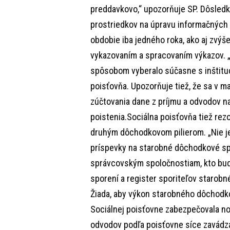
preddavkovo,“ upozorňuje SP. Dôsled
prostriedkov na úpravu informačných 
obdobie iba jedného roka, ako aj zvýš
vykazovaním a spracovaním výkazov. 
spôsobom vyberalo súčasne s inštitu
poisťovňa. Upozorňuje tiež, že sa v m
zúčtovania dane z príjmu a odvodov n
poistenia.Sociálna poisťovňa tiež rezo
druhým dôchodkovom pilierom. „Nie j
príspevky na starobné dôchodkové s
správcovským spoločnostiam, kto bu
sporení a register sporiteľov starob
Žiada, aby výkon starobného dôchodk
Sociálnej poisťovne zabezpečovala n
odvodov podľa poisťovne síce zavádz