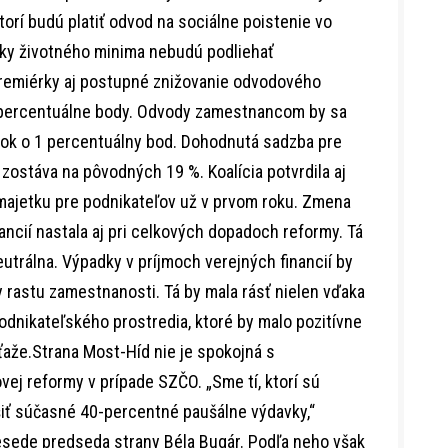
torí budú platiť odvod na sociálne poistenie vo
ýšky životného minima nebudú podliehať
remiérky aj postupné znižovanie odvodového
 percentuálne body. Odvody zamestnancom by sa
rok o 1 percentuálny bod. Dohodnutá sadzba pre
zostáva na pôvodných 19 %. Koalícia potvrdila aj
ajetku pre podnikateľov už v prvom roku. Zmena
ncií nastala aj pri celkových dopadoch reformy. Tá
utrálna. Výpadky v príjmoch verejných financií by
y rastu zamestnanosti. Tá by mala rásť nielen vďaka
odnikateľského prostredia, ktoré by malo pozitívne
áťaže.Strana Most-Híd nie je spokojná s
j reformy v prípade SZČO. „Sme tí, ktorí sú
iť súčasné 40-percentné paušálne výdavky,“
 besede predseda strany Béla Bugár. Podľa neho však