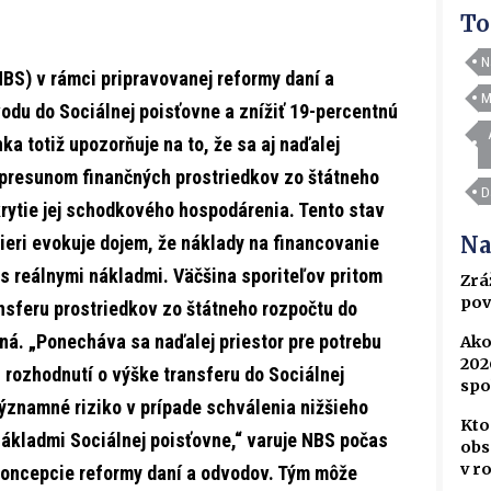
To
N
BS) v rámci pripravovanej reformy daní a
M
du do Sociálnej poisťovne a znížiť 19-percentnú
a totiž upozorňuje na to, že sa aj naďalej
presunom finančných prostriedkov zo štátneho
D
krytie jej schodkového hospodárenia. Tento stav
ieri evokuje dojem, že náklady na financovanie
Na
 s reálnymi nákladmi. Väčšina sporiteľov pritom
Zrá
pov
ansferu prostriedkov zo štátneho rozpočtu do
aná. „Ponecháva sa naďalej priestor pre potrebu
Ako
202
 rozhodnutí o výške transferu do Sociálnej
spo
ýznamné riziko v prípade schválenia nižšieho
Kto
nákladmi Sociálnej poisťovne,“ varuje NBS počas
obs
v r
oncepcie reformy daní a odvodov. Tým môže