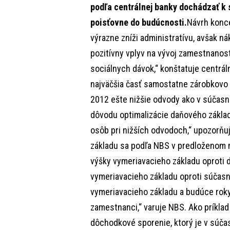
podľa centrálnej banky dochádzať k 
poisťovne do budúcnosti.
Návrh konc
výrazne zníži administratívu, avšak n
pozitívny vplyv na vývoj zamestnanost
sociálnych dávok,“ konštatuje centráln
najväčšia časť samostatne zárobkovo 
2012 ešte nižšie odvody ako v súčasnos
dôvodu optimalizácie daňového základ
osôb pri nižších odvodoch,“ upozorňu
základu sa podľa NBS v predloženom m
výšky vymeriavacieho základu oproti d
vymeriavacieho základu oproti súčasno
vymeriavacieho základu a budúce roky
zamestnanci,“ varuje NBS. Ako príkla
dôchodkové sporenie, ktorý je v súča