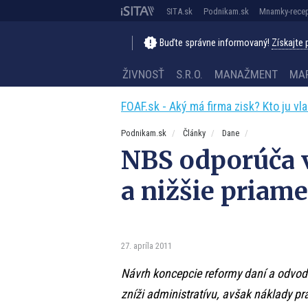
SITA.sk
Podnikam.sk
Mnamky-recep
Buďte správne informovaný!
Získajte
ŽIVNOSŤ
S.R.O.
MANAŽMENT
MA
FOAF.sk - Aký má firma zisk? Kto ju vl
Podnikam.sk
Články
Dane
NBS odporúča v
a nižšie priam
27. apríla 2011
Návrh koncepcie reformy daní a odvod
zníži administratívu, avšak náklady p