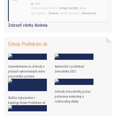
9:30
Udalosť usporiadaná:
Verlag Dashöfer, s.r.o.
Typ Udalosti:
Školenie
Oblasť školenia:
Manažment
Zobraziť všetky školenia
Eshop Podnikam.sk
Zamestnávanie na dohody o
Automobil v podnikaní
prácach vykonávaných mimo
živnostníka 2021
pracovného pomeru
Odvody živnostníčky počas
poberania materskej a
Služba zvýraznenie v
rodičovskej dávky
katalógu firiem Podnikam.sk