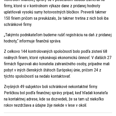
firmy, ktoré si v kontrolnom výkaze dane z pridanej hodnoty
uplatňovali vysokú sumy hotovostných bločkov. Preverili takmer
150 firiem pričom sa preukázalo, že takmer tretina z nich boli iba
schránkové firmy.
„Takýmto podnikateľom budeme rušiť registráciu na daň z pridanej
hodnoty,“ informuje finančná správa.
Z celkovo 144 kontrolovaných spoločností bolo podľa zistení 68
reálnych firiem, ktoré vykonávajú ekonomickú činnosť. V ďalších 27
firmách figurovali ako konatelia zahraničného osoby, prípadne mali
pobyt v iných členských štátoch Európskej únie, pričom 24 z
týchto spoločností sa nedalo kontaktovať.
Zvyšných 49 subjektov boli schránkové nekontaktné firmy.
Perličkou bol podľa finančnej správy prípad, keď hľadali konateľa
na kontaktnej adrese, kde sa dozvedeli, že sa tam už niekoľko
rokov nezdržiava a údajne žije niekde v lese v okolí.