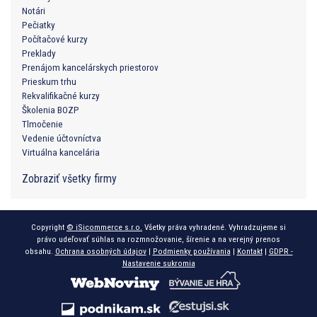
Notári
Pečiatky
Počítačové kurzy
Preklady
Prenájom kancelárskych priestorov
Prieskum trhu
Rekvalifikačné kurzy
Školenia BOZP
Tlmočenie
Vedenie účtovníctva
Virtuálna kancelária
Zobraziť všetky firmy
Copyright
© iSicommerce s.r.o.
Všetky práva vyhradené. Vyhradzujeme si
právo udeľovať súhlas na rozmnožovanie, šírenie a na verejný prenos
obsahu.
Ochrana osobných údajov
|
Podmienky používania
|
Kontakt
|
GDPR -
Nastavenie sukromia