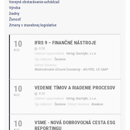
Verejné obstarávanie-uchádzač
Výroba
žiadny
Živnosť
Zmeny v stavebnej legislatíve
10
IFRS 9 – FINANČNÉ NÁSTROJE
8:30
AUG
Udalosť usporiadaná:
Verlag Dashöfer, s.r.o.
Typ Udalosti:
Školenie
Oblasť školenia:
Medzinárodné účtovné štandardy - IAS/IFRS, US GAAP
10
VEDENIE TÍMOV A RIADENIE PROCESOV
8:30
AUG
Udalosť usporiadaná:
Verlag Dashöfer, s.r.o.
Typ Udalosti:
Školenie
Oblasť školenia:
Riadenie
10
VSME - NOVÁ DOBROVOĽNÁ CESTA ESG
REPORTINGU
AUG