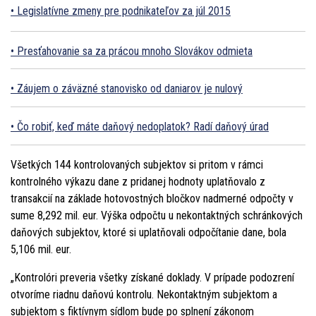
Legislatívne zmeny pre podnikateľov za júl 2015
Presťahovanie sa za prácou mnoho Slovákov odmieta
Záujem o záväzné stanovisko od daniarov je nulový
Čo robiť, keď máte daňový nedoplatok? Radí daňový úrad
Všetkých 144 kontrolovaných subjektov si pritom v rámci
kontrolného výkazu dane z pridanej hodnoty uplatňovalo z
transakcií na základe hotovostných bločkov nadmerné odpočty v
sume 8,292 mil. eur. Výška odpočtu u nekontaktných schránkových
daňových subjektov, ktoré si uplatňovali odpočítanie dane, bola
5,106 mil. eur.
„Kontrolóri preveria všetky získané doklady. V prípade podozrení
otvoríme riadnu daňovú kontrolu. Nekontaktným subjektom a
subjektom s fiktívnym sídlom bude po splnení zákonom