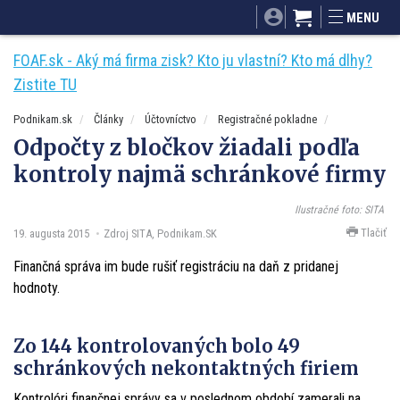
SITA.sk
Podnikam.sk
Mnamky-recepty.sk
MENU
Dobré rady a nápady
ByvanieHrou.sk
FOAF.sk - Aký má firma zisk? Kto ju vlastní? Kto má dlhy?
Zistite TU
Podnikam.sk
Články
Účtovníctvo
Registračné pokladne
Odpočty z bločkov žiadali podľa
kontroly najmä schránkové firmy
Ilustračné foto: SITA
Tlačiť
19. augusta 2015
Zdroj SITA, Podnikam.SK
Finančná správa im bude rušiť registráciu na daň z pridanej
hodnoty.
Zo 144 kontrolovaných bolo 49
schránkových nekontaktných firiem
Kontrolóri finančnej správy sa v poslednom období zamerali na