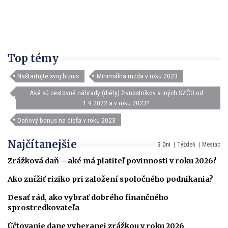
Top témy
Naštartujte svoj biznis
Minimálna mzda v roku 2023
Aké sú cestovné náhrady (diéty) živnostníkov a iných SZČO od
1.9.2022 a v roku 2023?
Daňový bonus na dieťa v roku 2023
Najčítanejšie
3 Dni
Týždeň
Mesiac
Zrážková daň – aké má platiteľ povinnosti v roku 2026?
Ako znížiť riziko pri založení spoločného podnikania?
Desať rád, ako vybrať dobrého finančného
sprostredkovateľa
Účtovanie dane vyberanej zrážkou v roku 2026