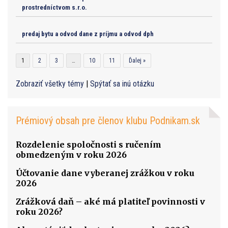
prostredníctvom s.r.o.
predaj bytu a odvod dane z príjmu a odvod dph
1
2
3
…
10
11
Ďalej »
Zobraziť všetky témy
|
Spýtať sa inú otázku
Prémiový obsah pre členov klubu Podnikam.sk
Rozdelenie spoločnosti s ručením
obmedzeným v roku 2026
Účtovanie dane vyberanej zrážkou v roku
2026
Zrážková daň – aké má platiteľ povinnosti v
roku 2026?