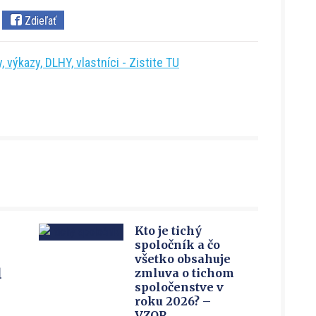
Zdieľať
 výkazy, DLHY, vlastníci - Zistite TU
Kto je tichý
spoločník a čo
všetko obsahuje
u
zmluva o tichom
spoločenstve v
roku 2026? –
VZOR