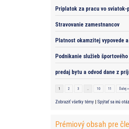
Priplatok za pracu vo sviatok-
Stravovanie zamestnancov
Platnost okamzitej vypovede a 
Podnikanie služieb športového 
predaj bytu a odvod dane z prí
1
2
3
…
10
11
Ďalej »
Zobraziť všetky témy
|
Spýtať sa inú otá
Prémiový obsah pre čl