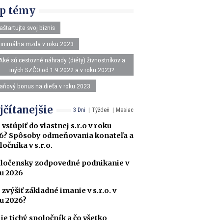
p témy
aštartujte svoj biznis
inimálna mzda v roku 2023
Aké sú cestovné náhrady (diéty) živnostníkov a
iných SZČO od 1.9.2022 a v roku 2023?
aňový bonus na dieťa v roku 2023
jčítanejšie
3 Dni
Týždeň
Mesiac
 vstúpiť do vlastnej s.r.o v roku
6? Spôsoby odmeňovania konateľa a
ločníka v s.r.o.
ločensky zodpovedné podnikanie v
u 2026
 zvýšiť základné imanie v s.r.o. v
u 2026?
 je tichý spoločník a čo všetko