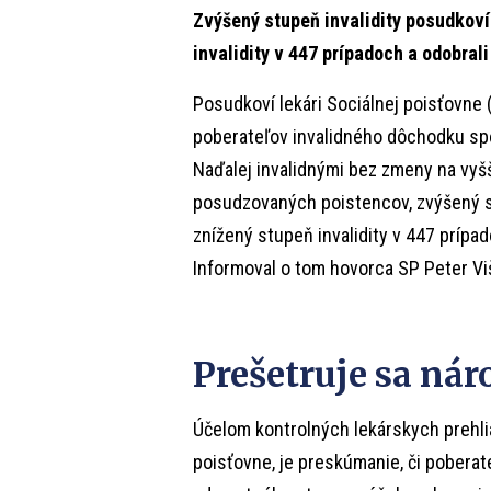
Zvýšený stupeň invalidity posudkoví 
invalidity v 447 prípadoch a odobrali
Posudkoví lekári Sociálnej poisťovne 
poberateľov invalidného dôchodku spo
Naďalej invalidnými bez zmeny na vyšši
posudzovaných poistencov, zvýšený stu
znížený stupeň invalidity v 447 prípad
Informoval o tom hovorca SP Peter Vi
Prešetruje sa ná
Účelom kontrolných lekárskych prehlia
poisťovne, je preskúmanie, či pobera