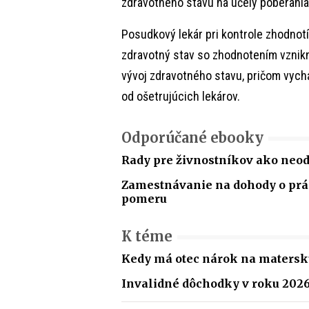
zdravotného stavu na účely poberania
Posudkový lekár pri kontrole zhodnot
zdravotný stav so zhodnotením vznik
vývoj zdravotného stavu, pričom vych
od ošetrujúcich lekárov.
Odporúčané ebooky
Rady pre živnostníkov ako neo
Zamestnávanie na dohody o p
pomeru
K téme
Kedy má otec nárok na materskú
Invalidné dôchodky v roku 202