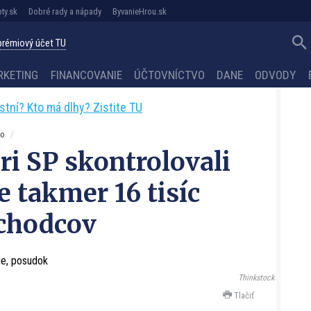
ty.sk
Dobré rady a nápady
ByvanieHrou.sk
 prémiový účet TU
RKETING
FINANCOVANIE
ÚČTOVNÍCTVO
DANE
ODVODY
astní? Kto má dlhy? Zistite TU
ko
ri SP skontrolovali
e takmer 16 tisíc
ôchodcov
Thinkstock
Tlačiť