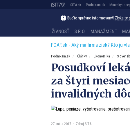
SITA.sk
Podnikam.sk
Mnamky-recep
Buďte správne informovaný!
Získajte
ŽIVNOSŤ
S.R.O.
MANAŽMENT
MA
FOAF.sk - Aký má firma zisk? Kto ju vl
Podnikam.sk
Články
Ekonomika
Slovens
Posudkoví leká
za štyri mesiac
invalidných d
27. mája 2017
Zdroj SITA