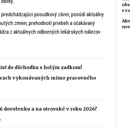
 dávky.
obs
v r
í predchádzajúci posudkový záver, posúdi aktuálny
Ako
nutých zmien, prehodnotí priebeh a očakávaný
nov
ádza z aktuálnych odborných lekárskych nálezov
dísť do dôchodku s holým zadkom!
rácach vykonávaných mimo pracovného
 dovolenku a na otcovské v roku 2026?
6