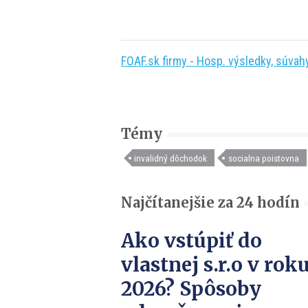
FOAF.sk firmy - Hosp. výsledky, súvahy,
Témy
invalidný dôchodok
socialna poistovna
Najčítanejšie za 24 hodín
Ako vstúpiť do
vlastnej s.r.o v rok
2026? Spôsoby