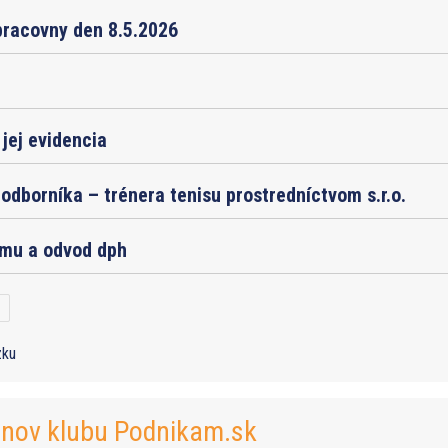
pracovny den 8.5.2026
jej evidencia
odborníka – trénera tenisu prostredníctvom s.r.o.
jmu a odvod dph
zku
enov klubu Podnikam.sk