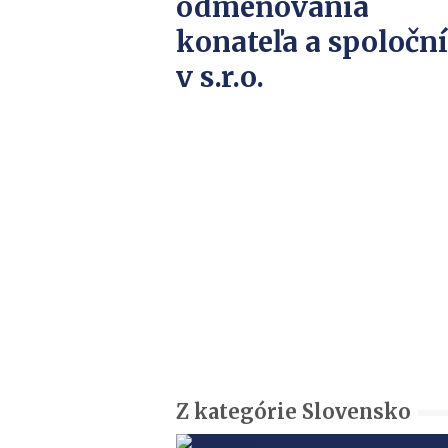
odmeňovania
konateľa a spoločn
v s.r.o.
Z kategórie Slovensko