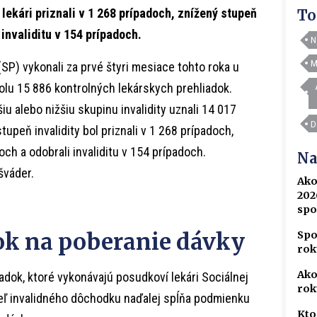
lekári priznali v 1 268 prípadoch, znížený stupeň
To
 invaliditu v 154 prípadoch.
N
M
(SP) vykonali za prvé štyri mesiace tohto roka u
lu 15 886 kontrolných lekárskych prehliadok.
u alebo nižšiu skupinu invalidity uznali 14 017
D
peň invalidity bol priznali v 1 268 prípadoch,
och a odobrali invaliditu v 154 prípadoch.
Na
šváder.
Ako
202
spo
rok na poberanie dávky
Spo
rok
Ako
dok, ktoré vykonávajú posudkoví lekári Sociálnej
rok
teľ invalidného dôchodku naďalej spĺňa podmienku
Kto