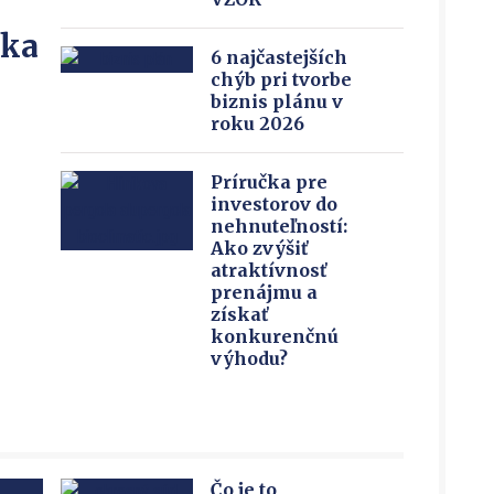
íka
6 najčastejších
chýb pri tvorbe
biznis plánu v
roku 2026
Príručka pre
investorov do
nehnuteľností:
Ako zvýšiť
atraktívnosť
prenájmu a
získať
konkurenčnú
výhodu?
Čo je to