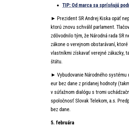
TIP: Od marca sa sprísňujú po
► Prezident SR Andrej Kiska opäť nep
ktorú znovu schválil parlament. Tlačo
zdôvodnilo tým, že Národná rada SR 
zákone o verejnom obstarávaní, ktor
vlastníkmi získavať verejné zákazky, 
štátu.
► Vybudovanie Národného systému dop
eur bez dane z pridanej hodnoty (takm
v súťažnom dialógu s tromi uchádzač
spoločnosť Slovak Telekom, a.s. Predp
bez dane.
5. februára