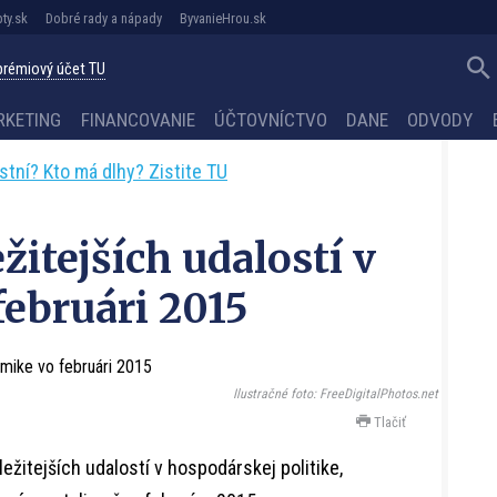
ty.sk
Dobré rady a nápady
ByvanieHrou.sk
 prémiový účet TU
RKETING
FINANCOVANIE
ÚČTOVNÍCTVO
DANE
ODVODY
astní? Kto má dlhy? Zistite TU
žitejších udalostí v
ebruári 2015
Ilustračné foto: FreeDigitalPhotos.net
Tlačiť
žitejších udalostí v hospodárskej politike,