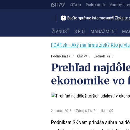
SITA.sk
Podnikam.sk
Mnamky-recep
Buďte správne informovaný!
Získajte
ŽIVNOSŤ
S.R.O.
MANAŽMENT
MA
FOAF.sk - Aký má firma zisk? Kto ju vl
Podnikam.sk
Články
Ekonomika
Prehľad najdôle
ekonomike vo f
2. marca 2015
Zdroj SITA, Podnikam.SK
Podnikam.SK vám prináša súhrn najdôle