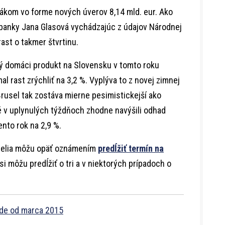
ákom vo forme nových úverov 8,14 mld. eur. Ako
j banky Jana Glasová vychádzajúc z údajov Národnej
ast o takmer štvrtinu.
ý domáci produkt na Slovensku v tomto roku
l rast zrýchliť na 3,2 %. Vyplýva to z novej zimnej
 Brusel tak zostáva mierne pesimistickejší ako
oré v uplynulých týždňoch zhodne navýšili odhad
nto rok na 2,9 %.
atelia môžu opäť oznámením
predĺžiť termín na
si môžu predĺžiť o tri a v niektorých prípadoch o
ude od marca 2015