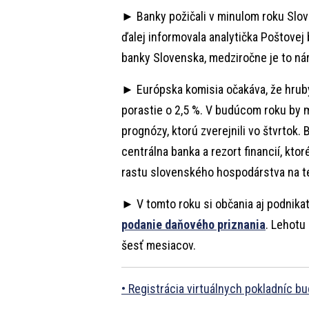
► Banky požičali v minulom roku Slov
ďalej informovala analytička Poštove
banky Slovenska, medziročne je to nár
► Európska komisia očakáva, že hrub
porastie o 2,5 %. V budúcom roku by ma
prognózy, ktorú zverejnili vo štvrtok.
centrálna banka a rezort financií, kt
rastu slovenského hospodárstva na te
► V tomto roku si občania aj podnik
podanie daňového priznania
. Lehotu 
šesť mesiacov.
Registrácia virtuálnych pokladníc b