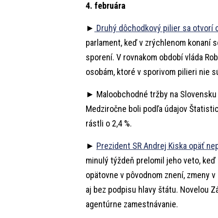
4. februára
►
Druhý dôchodkový pilier sa otvorí o
parlament, keď v zrýchlenom konaní 
sporení. V rovnakom období vláda Robe
osobám, ktoré v sporivom pilieri nie s
► Maloobchodné tržby na Slovensku rá
Medziročne boli podľa údajov Štatisti
rástli o 2,4 %.
►
Prezident SR Andrej Kiska opäť ne
minulý týždeň prelomil jeho veto, keď
opätovne v pôvodnom znení, zmeny v
aj bez podpisu hlavy štátu. Novelou 
agentúrne zamestnávanie.