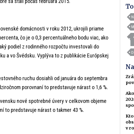
oré sa stali počas februára 2015.
To
N
M
lovenské domácnosti v roku 2012, ukrojili priame
percenta, čo je o 0,3 percentuálneho bodu viac, ako
naký podiel z rodinného rozpočtu investovali do
D
Írsku a vo Švédsku. Vyplýva to z publikácie Európskej
Na
Zrá
estovného ruchu dosiahli od januára do septembra
pov
dziročnom porovnaní to predstavuje nárast o 1,6 %.
Ako
202
lovensku nové spotrebné úvery v celkovom objeme
spo
ní to predstavuje nárast o takmer 43 %.
Kto
obs
v r