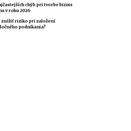
ajčastejších chýb pri tvorbe biznis
nu v roku 2026
 znížiť riziko pri založení
ločného podnikania?