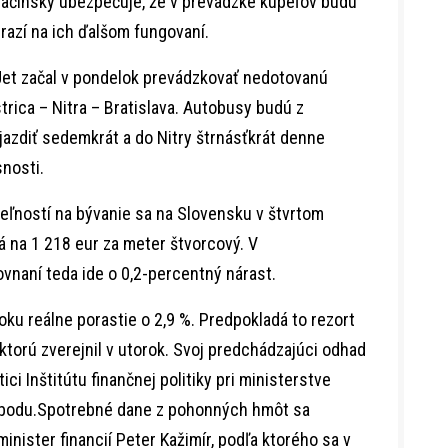
račinský ubezpečuje, že v prevádzke kúpeľov budú
azí na ich ďalšom fungovaní.
et začal v pondelok prevádzkovať nedotovanú
rica – Nitra – Bratislava. Autobusy budú z
 jazdiť sedemkrát a do Nitry štrnásťkrát denne
nosti.
ľností na bývanie sa na Slovensku v štvrtom
rá na 1 218 eur za meter štvorcový. V
naní teda ide o 0,2-percentný nárast.
u reálne porastie o 2,9 %. Predpokladá to rezort
 ktorú zverejnil v utorok. Svoj predchádzajúci odhad
ci Inštitútu finančnej politiky pri ministerstve
ho bodu.Spotrebné dane z pohonných hmôt sa
minister financií Peter Kažimír, podľa ktorého sa v