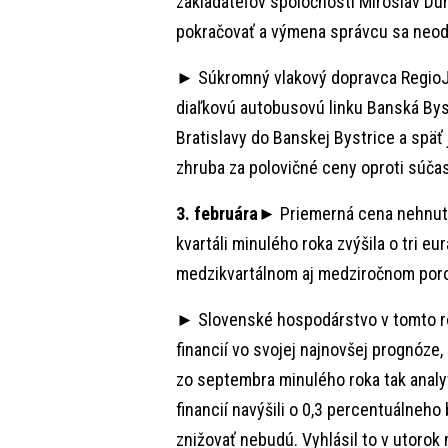
zakladateľov spoločnosti Miroslav Du
pokračovať a výmena správcu sa neodr
► Súkromný vlakový dopravca RegioJ
diaľkovú autobusovú linku Banská Byst
Bratislavy do Banskej Bystrice a späť
zhruba za polovičné ceny oproti súčas
3. februára
► Priemerná cena nehnute
kvartáli minulého roka zvýšila o tri eu
medzikvartálnom aj medziročnom porov
► Slovenské hospodárstvo v tomto rok
financií vo svojej najnovšej prognóze,
zo septembra minulého roka tak analyti
financií navýšili o 0,3 percentuálne
znižovať nebudú. Vyhlásil to v utorok 