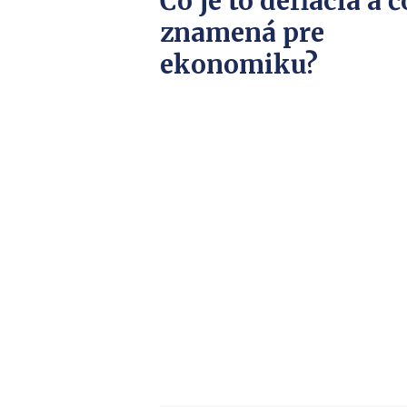
Čo je to deflácia a č
znamená pre
ekonomiku?