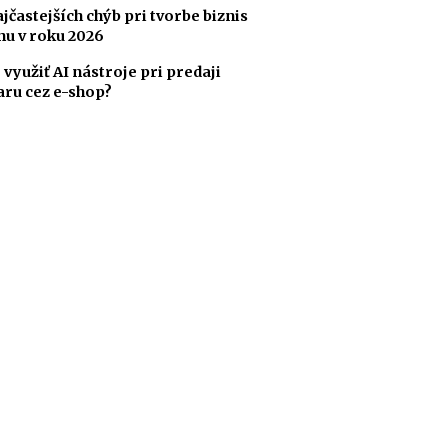
ajčastejších chýb pri tvorbe biznis
nu v roku 2026
 využiť AI nástroje pri predaji
aru cez e-shop?