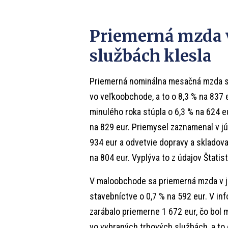
Priemerná mzda 
službách klesla
Priemerná nominálna mesačná mzda sa 
vo veľkoobchode, a to o 8,3 % na 837 
minulého roka stúpla o 6,3 % na 624 eu
na 829 eur. Priemysel zaznamenal v j
934 eur a odvetvie dopravy a skladov
na 804 eur. Vyplýva to z údajov Štatis
V maloobchode sa priemerná mzda v jú
stavebníctve o 0,7 % na 592 eur. V i
zarábalo priemerne 1 672 eur, čo bol 
vo vybraných trhových službách, a to o