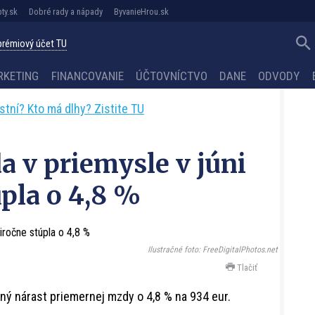
ty.sk
Dobré rady a nápady
ByvanieHrou.sk
 prémiový účet TU
RKETING
FINANCOVANIE
ÚČTOVNÍCTVO
DANE
ODVODY
astní? Kto má dlhy? Zistite TU
 v priemysle v júni
pla o 4,8 %
Ilustračné foto: FreeDigitalPhotos.net
Tlačiť
ný nárast priemernej mzdy o 4,8 % na 934 eur.