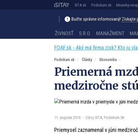
SITA.sk
Podnikam.sk
Mnamky-recep
Buďte správne informovaný!
Získajte
ŽIVNOSŤ
S.R.O.
MANAŽMENT
MA
FOAF.sk - Aký má firma zisk? Kto ju vl
Podnikam.sk
Články
Ekonomika
Priemerná mzda
medziročne stú
11. augusta 2014
Zdroj SITA, Podnikam.SK
Priemysel zaznamenal v júni medziroč