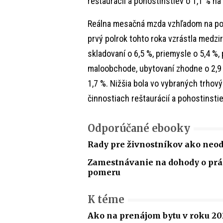
reštaurácií a pohostinstiev o 1,1 % na
Reálna mesačná mzda vzhľadom na pok
prvý polrok tohto roka vzrástla medzi
skladovaní o 6,5 %, priemysle o 5,4 %,
maloobchode, ubytovaní zhodne o 2,9
1,7 %. Nižšia bola vo vybraných trhový
činnostiach reštaurácií a pohostinstie
Odporúčané ebooky
Rady pre živnostníkov ako neo
Zamestnávanie na dohody o p
pomeru
K téme
Ako na prenájom bytu v roku 20