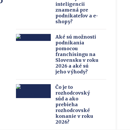
o
inteligencii
znamená pre
podnikateľov a e-
shopy?
Aké sú možnosti
podnikania
pomocou
franchisingu na
Slovensku v roku
2026 a aké sú
jeho výhody?
Čo je to
rozhodcovský
súd a ako
prebieha
rozhodcovské
konanie v roku
2026?