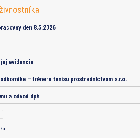
živnostníka
pracovny den 8.5.2026
jej evidencia
odborníka – trénera tenisu prostredníctvom s.r.o.
jmu a odvod dph
zku