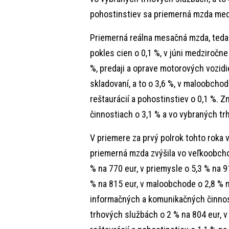
pohostinstiev sa priemerná mzda med
Priemerná reálna mesačná mzda, teda
pokles cien o 0,1 %, v júni medziročne
%, predaji a oprave motorových vozidie
skladovaní, a to o 3,6 %, v maloobchod
reštaurácií a pohostinstiev o 0,1 %. 
činnostiach o 3,1 % a vo vybraných tr
V priemere za prvý polrok tohto roka
priemerná mzda zvýšila vo veľkoobchod
% na 770 eur, v priemysle o 5,3 % na 9
% na 815 eur, v maloobchode o 2,8 % na
informačných a komunikačných činnost
trhových službách o 2 % na 804 eur, v