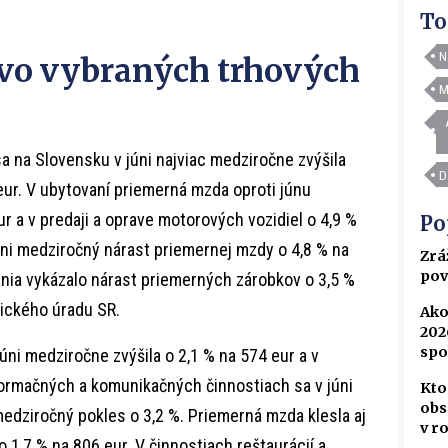
To
N
vo vybraných trhových
M
na Slovensku v júni najviac medziročne zvýšila
D
eur. V ubytovaní priemerná mzda oproti júnu
r a v predaji a oprave motorových vozidiel o 4,9 %
Po
úni medziročný nárast priemernej mzdy o 4,8 % na
Zrá
pov
ania vykázalo nárast priemerných zárobkov o 3,5 %
tického úradu SR.
Ako
202
spo
ni medziročne zvýšila o 2,1 % na 574 eur a v
nformačných a komunikačných činnostiach sa v júni
Kto
obs
medziročný pokles o 3,2 %. Priemerná mzda klesla aj
v r
 1,7 % na 806 eur. V činnostiach reštaurácií a