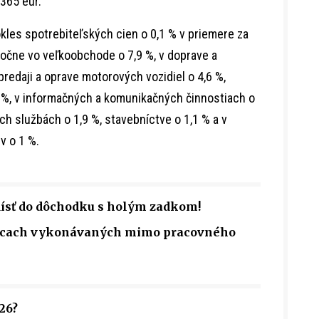
 365 eur.
les spotrebiteľských cien o 0,1 % v priemere za
ročne vo veľkoobchode o 7,9 %, v doprave a
 predaji a oprave motorových vozidiel o 4,6 %,
 %, v informačných a komunikačných činnostiach o
ch službách o 1,9 %, stavebníctve o 1,1 % a v
v o 1 %.
dísť do dôchodku s holým zadkom!
rácach vykonávaných mimo pracovného
26?