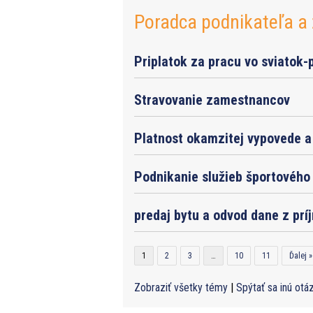
Poradca podnikateľa a 
Priplatok za pracu vo sviatok-
Stravovanie zamestnancov
Platnost okamzitej vypovede a 
Podnikanie služieb športového 
predaj bytu a odvod dane z prí
1
2
3
…
10
11
Ďalej »
Zobraziť všetky témy
|
Spýtať sa inú otá