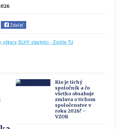
2026
Zdieľať
 výkazy, DLHY, vlastníci - Zistite TU
Kto je tichý
spoločník a čo
všetko obsahuje
u
zmluva o tichom
spoločenstve v
roku 2026? –
VZOR