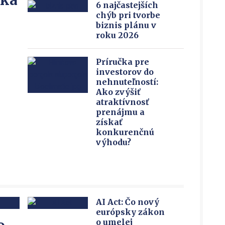
íka
6 najčastejších
chýb pri tvorbe
biznis plánu v
roku 2026
Príručka pre
investorov do
nehnuteľností:
Ako zvýšiť
atraktívnosť
prenájmu a
získať
konkurenčnú
výhodu?
AI Act: Čo nový
európsky zákon
o umelej