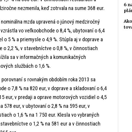
6 n
ziročne nezmenila, keď zotrvala na sume 368 eur.
plá
Ako
 nominálna mzda upravená o júnový medziročný
tov
 vzrástla vo veľkoobchode o 8,4 %, ubytovaní o 6,4
l o 5 % a priemysle o 4,9 %. Stúpla aj v doprave a
e o 2,2 %, v stavebníctve o 0,8 %, v činnostiach
Znížila sa v informačných a komunikačných
hových službách o 1,6 %.
 v porovnaní s rovnakým obdobím roka 2013 sa
e o 7,8 % na 820 eur, v doprave a skladovaní o 6,4
15 eur, v predaji a oprave motorových vozidiel o 4,5
 578 eur, v ubytovaní o 2,8 % na 595 eur, v
iach o 1,6 % na 1 750 eur. Klesla vo vybraných
 stavebníctve o 1,2 % na 581 eur a v činnostiach