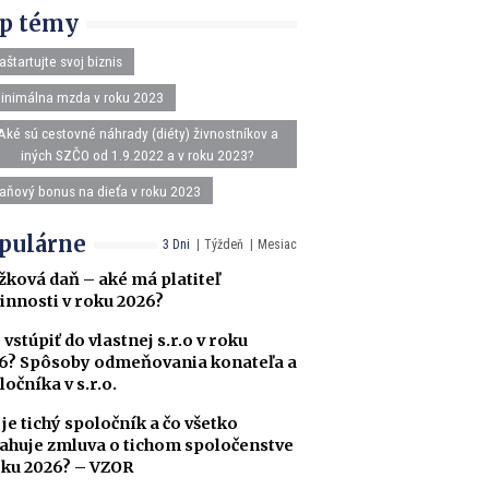
p témy
aštartujte svoj biznis
inimálna mzda v roku 2023
Aké sú cestovné náhrady (diéty) živnostníkov a
iných SZČO od 1.9.2022 a v roku 2023?
aňový bonus na dieťa v roku 2023
pulárne
3 Dni
Týždeň
Mesiac
žková daň – aké má platiteľ
innosti v roku 2026?
 vstúpiť do vlastnej s.r.o v roku
6? Spôsoby odmeňovania konateľa a
ločníka v s.r.o.
 je tichý spoločník a čo všetko
ahuje zmluva o tichom spoločenstve
oku 2026? – VZOR