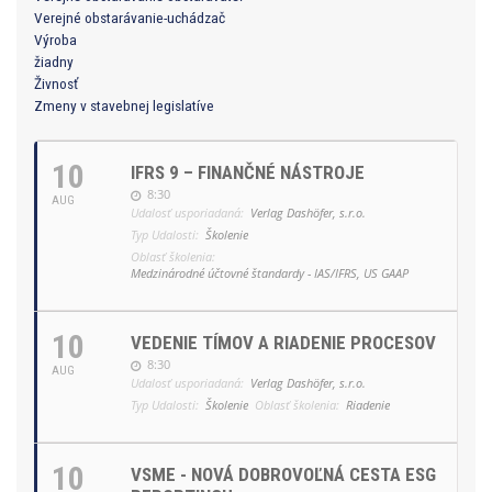
Verejné obstarávanie-uchádzač
Výroba
žiadny
Živnosť
Zmeny v stavebnej legislatíve
10
IFRS 9 – FINANČNÉ NÁSTROJE
8:30
AUG
Udalosť usporiadaná:
Verlag Dashöfer, s.r.o.
Typ Udalosti:
Školenie
Oblasť školenia:
Medzinárodné účtovné štandardy - IAS/IFRS, US GAAP
10
VEDENIE TÍMOV A RIADENIE PROCESOV
8:30
AUG
Udalosť usporiadaná:
Verlag Dashöfer, s.r.o.
Typ Udalosti:
Školenie
Oblasť školenia:
Riadenie
10
VSME - NOVÁ DOBROVOĽNÁ CESTA ESG