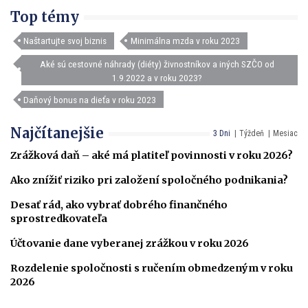
Top témy
Naštartujte svoj biznis
Minimálna mzda v roku 2023
Aké sú cestovné náhrady (diéty) živnostníkov a iných SZČO od
1.9.2022 a v roku 2023?
Daňový bonus na dieťa v roku 2023
Najčítanejšie
3 Dni
Týždeň
Mesiac
Zrážková daň – aké má platiteľ povinnosti v roku 2026?
Ako znížiť riziko pri založení spoločného podnikania?
Desať rád, ako vybrať dobrého finančného
sprostredkovateľa
Účtovanie dane vyberanej zrážkou v roku 2026
Rozdelenie spoločnosti s ručením obmedzeným v roku
2026