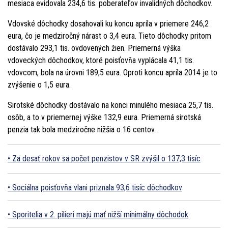
mesiaca evidovala 234,6 tis. poberateľov invalidných dôchodkov.
Vdovské dôchodky dosahovali ku koncu apríla v priemere 246,2
eura, čo je medziročný nárast o 3,4 eura. Tieto dôchodky pritom
dostávalo 293,1 tis. ovdovených žien. Priemerná výška
vdoveckých dôchodkov, ktoré poisťovňa vyplácala 41,1 tis.
vdovcom, bola na úrovni 189,5 eura. Oproti koncu apríla 2014 je to
zvýšenie o 1,5 eura.
Sirotské dôchodky dostávalo na konci minulého mesiaca 25,7 tis.
osôb, a to v priemernej výške 132,9 eura. Priemerná sirotská
penzia tak bola medziročne nižšia o 16 centov.
Za desať rokov sa počet penzistov v SR zvýšil o 137,3 tisíc
Sociálna poisťovňa vlani priznala 93,6 tisíc dôchodkov
Sporitelia v 2. pilieri majú mať nižší minimálny dôchodok