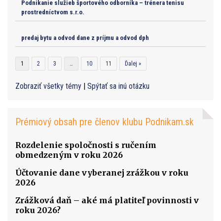
Podnikanie služieb športového odborníka – trénera tenisu
prostredníctvom s.r.o.
predaj bytu a odvod dane z príjmu a odvod dph
1
2
3
…
10
11
Ďalej »
Zobraziť všetky témy
|
Spýtať sa inú otázku
Prémiový obsah pre členov klubu Podnikam.sk
Rozdelenie spoločnosti s ručením
obmedzeným v roku 2026
Účtovanie dane vyberanej zrážkou v roku
2026
Zrážková daň – aké má platiteľ povinnosti v
roku 2026?