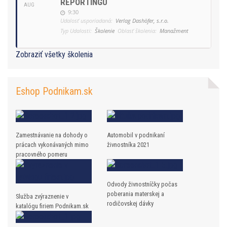
REPORTINGU
AUG
9:30
Udalosť usporiadaná:
Verlag Dashöfer, s.r.o.
Typ Udalosti:
Školenie
Oblasť školenia:
Manažment
Zobraziť všetky školenia
Eshop Podnikam.sk
Zamestnávanie na dohody o
Automobil v podnikaní
prácach vykonávaných mimo
živnostníka 2021
pracovného pomeru
Odvody živnostníčky počas
poberania materskej a
Služba zvýraznenie v
rodičovskej dávky
katalógu firiem Podnikam.sk