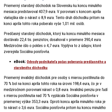
Priemerný starobný dôchodok na Slovensku ku koncu minulého
mesiaca predstavoval 407,9 eura. V porovnaní s koncom apríla
vlaňajška ide o nárast o 8,9 eura. Tento druh dôchodku pritom na
konci apríla tohto roka poberalo vyše 1,01 mil. osôb.
Predčasný starobný dôchodok, ktorý ku koncu minulého mesiaca
dostávalo 22,4 tis. penzistov, dosahoval v priemere 390,4 eura.
Medziročne išlo o pokles o 4,7 eura. Vyplýva to z údajov, ktoré
zverejnila Sociálna poisťovňa.
eBook:
Odvody podnikateľa počas poberania predčasného a
starobného dôchodku
Priemerný invalidný dôchodok pre osoby s mierou postihnutia do
70 % bol na konci apríla tohto roka na úrovni 198,4 eura, čo je v
medziročnom porovnaní nárast o 0,8 eura. Invalidnú penziu pre ľudí
s mierou postihnutia nad 70 % vyplácala Sociálna poisťovňa v
priemernej výške 353,3 eura. Oproti koncu apríla minulého roka je
to nárast o 3,6 eura. Sociálna poisťovňa pritom ku koncu minulého