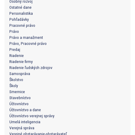
Osobný rozvoj
Ostatné dane
Personalistika
Pohľadávky
Pracovné právo
Právo
Právo a manažment
Právo, Pracovné právo
Predaj
Riadenie
Riadenie firmy
Riadenie ľudských zdrojov
Samospráva
Školstvo
Školy
Smernice
Stavebníctvo
Účtovníctvo
Účtovníctvo a dane
Účtovníctvo verejnej správy
Umelá inteligencia
Verejná správa
Verejné obstarávanie-obstarávateľ