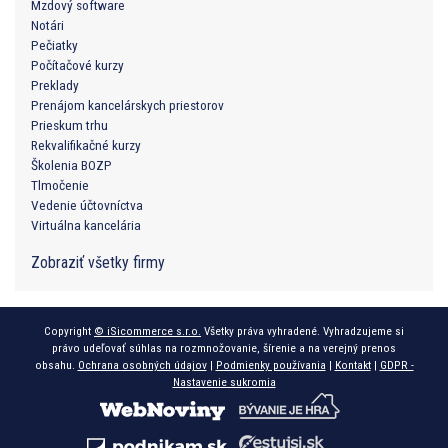
Mzdový software
Notári
Pečiatky
Počítačové kurzy
Preklady
Prenájom kancelárskych priestorov
Prieskum trhu
Rekvalifikačné kurzy
Školenia BOZP
Tlmočenie
Vedenie účtovníctva
Virtuálna kancelária
Zobraziť všetky firmy
Copyright
© iSicommerce s.r.o.
Všetky práva vyhradené. Vyhradzujeme si
právo udeľovať súhlas na rozmnožovanie, šírenie a na verejný prenos
obsahu.
Ochrana osobných údajov
|
Podmienky používania
|
Kontakt
|
GDPR -
Nastavenie sukromia