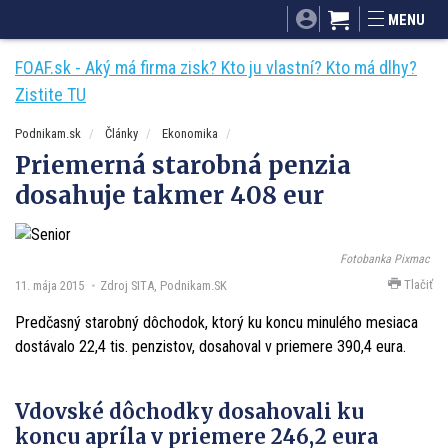
SITA.sk
Podnikam.sk
Mnamky-recepty.sk
MENU
Dobré rady a nápady
ByvanieHrou.sk
FOAF.sk - Aký má firma zisk? Kto ju vlastní? Kto má dlhy?
Zistite TU
Podnikam.sk
Články
Ekonomika
Priemerná starobná penzia
dosahuje takmer 408 eur
Fotobanka Pixmac
Tlačiť
11. mája 2015
Zdroj SITA, Podnikam.SK
Predčasný starobný dôchodok, ktorý ku koncu minulého mesiaca
dostávalo 22,4 tis. penzistov, dosahoval v priemere 390,4 eura.
Vdovské dôchodky dosahovali ku
koncu apríla v priemere 246,2 eura