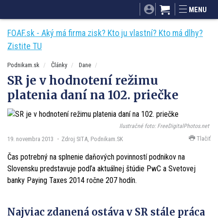
SITA.sk
Podnikam.sk
Mnamky-recepty.sk
MENU
Dobré rady a nápady
ByvanieHrou.sk
FOAF.sk - Aký má firma zisk? Kto ju vlastní? Kto má dlhy?
Zistite TU
Podnikam.sk
Články
Dane
SR je v hodnotení režimu
platenia daní na 102. priečke
Ilustračné foto: FreeDigitalPhotos.net
Tlačiť
19. novembra 2013
Zdroj SITA, Podnikam.SK
Čas potrebný na splnenie daňových povinností podnikov na
Slovensku predstavuje podľa aktuálnej štúdie PwC a Svetovej
banky Paying Taxes 2014 ročne 207 hodín.
Najviac zdanená ostáva v SR stále práca