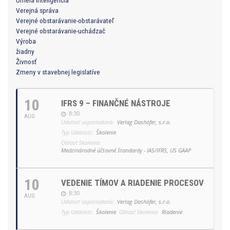
Verejná správa
Verejné obstarávanie-obstarávateľ
Verejné obstarávanie-uchádzač
Výroba
žiadny
Živnosť
Zmeny v stavebnej legislatíve
10
IFRS 9 – FINANČNÉ NÁSTROJE
8:30
AUG
Udalosť usporiadaná:
Verlag Dashöfer, s.r.o.
Typ Udalosti:
Školenie
Oblasť školenia:
Medzinárodné účtovné štandardy - IAS/IFRS, US GAAP
10
VEDENIE TÍMOV A RIADENIE PROCESOV
8:30
AUG
Udalosť usporiadaná:
Verlag Dashöfer, s.r.o.
Typ Udalosti:
Školenie
Oblasť školenia:
Riadenie