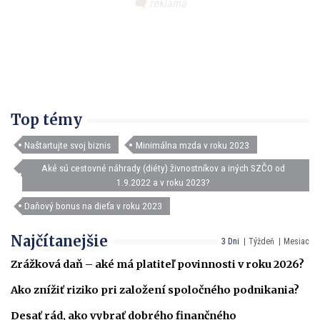
Top témy
Naštartujte svoj biznis
Minimálna mzda v roku 2023
Aké sú cestovné náhrady (diéty) živnostníkov a iných SZČO od
1.9.2022 a v roku 2023?
Daňový bonus na dieťa v roku 2023
Najčítanejšie
3 Dni
Týždeň
Mesiac
Zrážková daň – aké má platiteľ povinnosti v roku 2026?
Ako znížiť riziko pri založení spoločného podnikania?
Desať rád, ako vybrať dobrého finančného