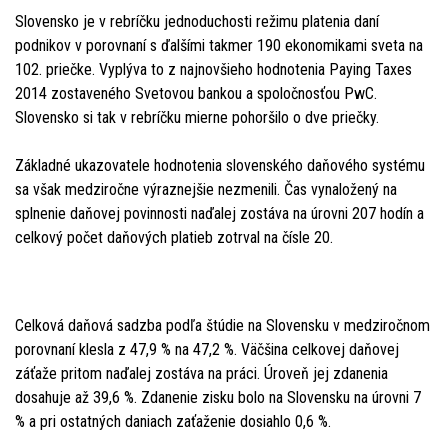
Slovensko je v rebríčku jednoduchosti režimu platenia daní
podnikov v porovnaní s ďalšími takmer 190 ekonomikami sveta na
102. priečke. Vyplýva to z najnovšieho hodnotenia Paying Taxes
2014 zostaveného Svetovou bankou a spoločnosťou PwC.
Slovensko si tak v rebríčku mierne pohoršilo o dve priečky.
Základné ukazovatele hodnotenia slovenského daňového systému
sa však medziročne výraznejšie nezmenili. Čas vynaložený na
splnenie daňovej povinnosti naďalej zostáva na úrovni 207 hodín a
celkový počet daňových platieb zotrval na čísle 20.
Celková daňová sadzba podľa štúdie na Slovensku v medziročnom
porovnaní klesla z 47,9 % na 47,2 %. Väčšina celkovej daňovej
záťaže pritom naďalej zostáva na práci. Úroveň jej zdanenia
dosahuje až 39,6 %. Zdanenie zisku bolo na Slovensku na úrovni 7
% a pri ostatných daniach zaťaženie dosiahlo 0,6 %.