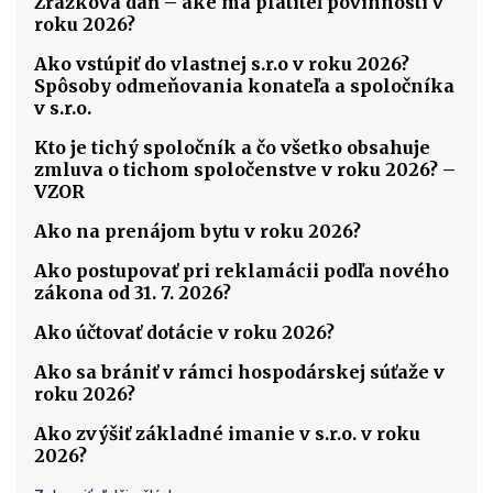
Zrážková daň – aké má platiteľ povinnosti v
roku 2026?
Ako vstúpiť do vlastnej s.r.o v roku 2026?
Spôsoby odmeňovania konateľa a spoločníka
v s.r.o.
Kto je tichý spoločník a čo všetko obsahuje
zmluva o tichom spoločenstve v roku 2026? –
VZOR
Ako na prenájom bytu v roku 2026?
Ako postupovať pri reklamácii podľa nového
zákona od 31. 7. 2026?
Ako účtovať dotácie v roku 2026?
Ako sa brániť v rámci hospodárskej súťaže v
roku 2026?
Ako zvýšiť základné imanie v s.r.o. v roku
2026?