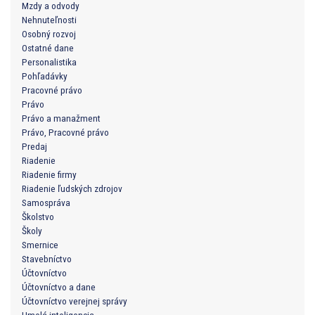
Mzdy a odvody
Nehnuteľnosti
Osobný rozvoj
Ostatné dane
Personalistika
Pohľadávky
Pracovné právo
Právo
Právo a manažment
Právo, Pracovné právo
Predaj
Riadenie
Riadenie firmy
Riadenie ľudských zdrojov
Samospráva
Školstvo
Školy
Smernice
Stavebníctvo
Účtovníctvo
Účtovníctvo a dane
Účtovníctvo verejnej správy
Umelá inteligencia