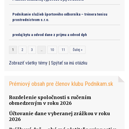
Podnikanie služieb športového odborníka – trénera tenisu
prostredníctvom s.r.o.
predaj bytu a odvod dane z príjmu a odvod dph
1
2
3
…
10
11
Ďalej »
Zobraziť všetky témy
|
Spýtať sa inú otázku
Prémiový obsah pre členov klubu Podnikam.sk
Rozdelenie spoločnosti s ručením
obmedzeným v roku 2026
Účtovanie dane vyberanej zrážkou v roku
2026