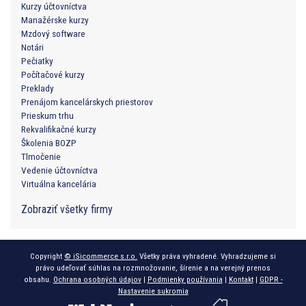
Kurzy účtovníctva
Manažérske kurzy
Mzdový software
Notári
Pečiatky
Počítačové kurzy
Preklady
Prenájom kancelárskych priestorov
Prieskum trhu
Rekvalifikačné kurzy
Školenia BOZP
Tlmočenie
Vedenie účtovníctva
Virtuálna kancelária
Zobraziť všetky firmy
Copyright
© iSicommerce s.r.o.
Všetky práva vyhradené. Vyhradzujeme si
právo udeľovať súhlas na rozmnožovanie, šírenie a na verejný prenos
obsahu.
Ochrana osobných údajov
|
Podmienky používania
|
Kontakt
|
GDPR -
Nastavenie sukromia