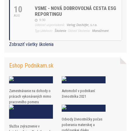
10
VSME - NOVÁ DOBROVOĽNÁ CESTA ESG
REPORTINGU
AUG
9:30
Udalosť usporiadaná:
Verlag Dashöfer, s.r.o.
Typ Udalosti:
Školenie
Oblasť školenia:
Manažment
Zobraziť všetky školenia
Eshop Podnikam.sk
Zamestnávanie na dohody o
Automobil v podnikaní
prácach vykonávaných mimo
živnostníka 2021
pracovného pomeru
Odvody živnostníčky počas
poberania materskej a
Služba zvýraznenie v
rodičovskej dávky