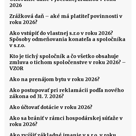
2026
Zrážková daň – aké má platiteľ povinnosti v
roku 2026?
Ako vstúpiť do vlastnej s.r.o v roku 2026?
Spôsoby odmeňovania konateľa a spoločníka
v s.r.o.
Kto je tichý spoločník a čo všetko obsahuje
zmluva o tichom spoločenstve v roku 2026? –
VZOR
Ako na prenájom bytu v roku 2026?
Ako postupovať pri reklamácii podľa nového
zákona od 31. 7. 2026?
Ako účtovať dotácie v roku 2026?
Ako sa brániť v rámci hospodárskej súťaže v
roku 2026?
Ako zvýšiť základné imanie v s.r.o. v roku