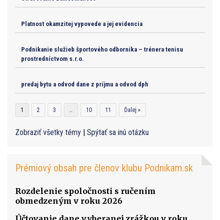
Platnost okamzitej vypovede a jej evidencia
Podnikanie služieb športového odborníka – trénera tenisu
prostredníctvom s.r.o.
predaj bytu a odvod dane z príjmu a odvod dph
1
2
3
…
10
11
Ďalej »
Zobraziť všetky témy
|
Spýtať sa inú otázku
Prémiový obsah pre členov klubu Podnikam.sk
Rozdelenie spoločnosti s ručením
obmedzeným v roku 2026
Účtovanie dane vyberanej zrážkou v roku