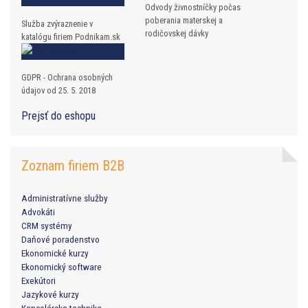
Odvody živnostníčky počas
poberania materskej a
Služba zvýraznenie v
rodičovskej dávky
katalógu firiem Podnikam.sk
GDPR - Ochrana osobných
údajov od 25. 5. 2018
Prejsť do eshopu
Zoznam firiem B2B
Administratívne služby
Advokáti
CRM systémy
Daňové poradenstvo
Ekonomické kurzy
Ekonomický software
Exekútori
Jazykové kurzy