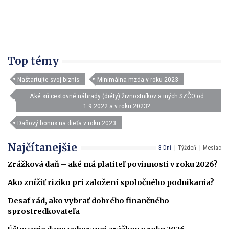
Top témy
Naštartujte svoj biznis
Minimálna mzda v roku 2023
Aké sú cestovné náhrady (diéty) živnostníkov a iných SZČO od
1.9.2022 a v roku 2023?
Daňový bonus na dieťa v roku 2023
Najčítanejšie
3 Dni
Týždeň
Mesiac
Zrážková daň – aké má platiteľ povinnosti v roku 2026?
Ako znížiť riziko pri založení spoločného podnikania?
Desať rád, ako vybrať dobrého finančného
sprostredkovateľa