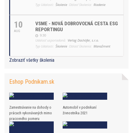
Typ Udalosti:
Školenie
Oblasť školenia:
Riadenie
10
VSME - NOVÁ DOBROVOĽNÁ CESTA ESG
REPORTINGU
AUG
9:30
Udalosť usporiadaná:
Verlag Dashöfer, s.r.o.
Typ Udalosti:
Školenie
Oblasť školenia:
Manažment
Zobraziť všetky školenia
Eshop Podnikam.sk
Zamestnávanie na dohody o
Automobil v podnikaní
prácach vykonávaných mimo
živnostníka 2021
pracovného pomeru