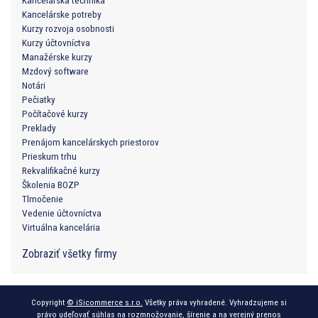
Kancelárska technika
Kancelárske potreby
Kurzy rozvoja osobnosti
Kurzy účtovníctva
Manažérske kurzy
Mzdový software
Notári
Pečiatky
Počítačové kurzy
Preklady
Prenájom kancelárskych priestorov
Prieskum trhu
Rekvalifikačné kurzy
Školenia BOZP
Tlmočenie
Vedenie účtovníctva
Virtuálna kancelária
Zobraziť všetky firmy
Copyright
© iSicommerce s.r.o.
Všetky práva vyhradené. Vyhradzujeme si
právo udeľovať súhlas na rozmnožovanie, šírenie a na verejný prenos