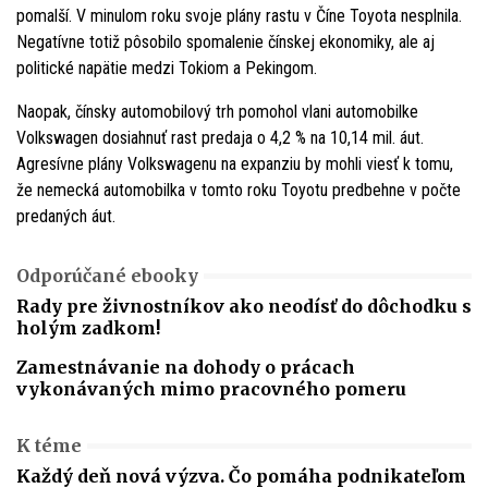
pomalší. V minulom roku svoje plány rastu v Číne Toyota nesplnila.
Negatívne totiž pôsobilo spomalenie čínskej ekonomiky, ale aj
politické napätie medzi Tokiom a Pekingom.
Naopak, čínsky automobilový trh pomohol vlani automobilke
Volkswagen dosiahnuť rast predaja o 4,2 % na 10,14 mil. áut.
Agresívne plány Volkswagenu na expanziu by mohli viesť k tomu,
že nemecká automobilka v tomto roku Toyotu predbehne v počte
predaných áut.
Odporúčané ebooky
Rady pre živnostníkov ako neodísť do dôchodku s
holým zadkom!
Zamestnávanie na dohody o prácach
vykonávaných mimo pracovného pomeru
K téme
Každý deň nová výzva. Čo pomáha podnikateľom