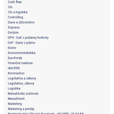
Cash flow
Clo
Clo a logistika
Controlling
Dane a účtovníctvo
Doprava
Dotácie
DPH - Daň z pridanej hodnoty
DzP - Dane z príjmu
Enviro
Environmentalistika
Eurofondy
Finančné riadenie
IAS/IFRS
Koronavírus
Legislatíva a zákony
Legislatíva, zákony
Logistika
Manažérske zručnosti
Manažment
Marketing
Marketing a predaj
Medzinárodné účtovné štandardy - IAS/IFRS, US GAAP