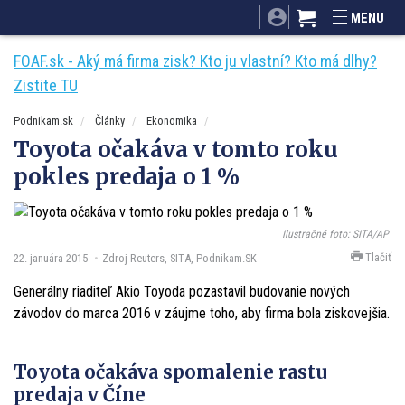
SITA.sk
Podnikam.sk
Mnamky-recepty.sk
MENU
Dobré rady a nápady
ByvanieHrou.sk
FOAF.sk - Aký má firma zisk? Kto ju vlastní? Kto má dlhy?
Zistite TU
Podnikam.sk
Články
Ekonomika
Toyota očakáva v tomto roku
pokles predaja o 1 %
Ilustračné foto: SITA/AP
Tlačiť
22. januára 2015
Zdroj Reuters, SITA, Podnikam.SK
Generálny riaditeľ Akio Toyoda pozastavil budovanie nových
závodov do marca 2016 v záujme toho, aby firma bola ziskovejšia.
Toyota očakáva spomalenie rastu
predaja v Číne