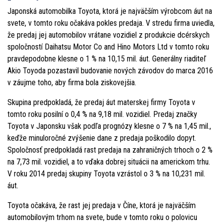
Japonská automobilka Toyota, ktorá je najväčším výrobcom áut na
svete, v tomto roku očakáva pokles predaja. V stredu firma uviedla,
že predaj jej automobilov vrátane vozidiel z produkcie dcérskych
spoločností Daihatsu Motor Co and Hino Motors Ltd v tomto roku
pravdepodobne klesne o 1 % na 10,15 mil. áut. Generálny riaditeľ
Akio Toyoda pozastavil budovanie nových závodov do marca 2016
v záujme toho, aby firma bola ziskovejšia.
Skupina predpokladá, že predaj áut materskej firmy Toyota v
tomto roku posilní o 0,4 % na 9,18 mil. vozidiel. Predaj značky
Toyota v Japonsku však podľa prognózy klesne o 7 % na 1,45 mil.,
keďže minuloročné zvýšenie dane z predaja poškodilo dopyt.
Spoločnosť predpokladá rast predaja na zahraničných trhoch o 2 %
na 7,73 mil. vozidiel, a to vďaka dobrej situácii na americkom trhu.
V roku 2014 predaj skupiny Toyota vzrástol o 3 % na 10,231 mil.
áut.
Toyota očakáva, že rast jej predaja v Číne, ktorá je najväčším
automobilovým trhom na svete, bude v tomto roku o polovicu