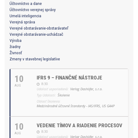
Účtovníctvo a dane
Účtovníctvo verejnej správy
Umelá inteligencia
Verejná správa
Verejné obstarávanie-obstarávateľ
Verejné obstarávanie-uchádzač
Výroba
žiadny
Živnosť
Zmeny v stavebnej legislatíve
10
IFRS 9 – FINANČNÉ NÁSTROJE
8:30
AUG
Udalosť usporiadaná:
Verlag Dashöfer, s.r.o.
Typ Udalosti:
Školenie
Oblasť školenia:
Medzinárodné účtovné štandardy - IAS/IFRS, US GAAP
10
VEDENIE TÍMOV A RIADENIE PROCESOV
8:30
AUG
Udalosť usporiadaná:
Verlag Dashöfer, s.r.o.