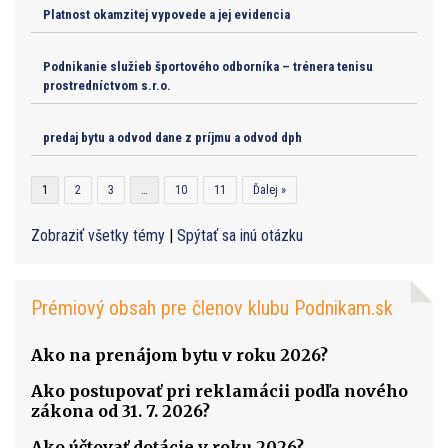
Platnost okamzitej vypovede a jej evidencia
Podnikanie služieb športového odborníka – trénera tenisu
prostredníctvom s.r.o.
predaj bytu a odvod dane z príjmu a odvod dph
1
2
3
…
10
11
Ďalej »
Zobraziť všetky témy
|
Spýtať sa inú otázku
Prémiový obsah pre členov klubu Podnikam.sk
Ako na prenájom bytu v roku 2026?
Ako postupovať pri reklamácii podľa nového
zákona od 31. 7. 2026?
Ako účtovať dotácie v roku 2026?