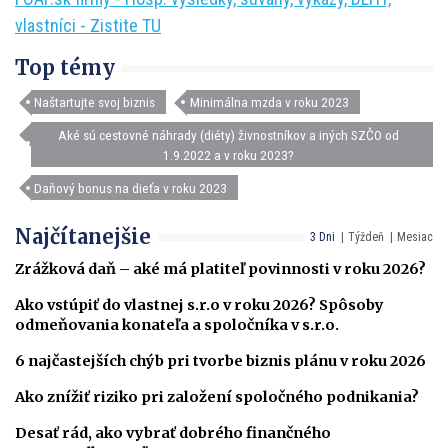
vlastníci - Zistite TU
Top témy
Naštartujte svoj biznis
Minimálna mzda v roku 2023
Aké sú cestovné náhrady (diéty) živnostníkov a iných SZČO od
1.9.2022 a v roku 2023?
Daňový bonus na dieťa v roku 2023
Najčítanejšie
3 Dni
Týždeň
Mesiac
Zrážková daň – aké má platiteľ povinnosti v roku 2026?
Ako vstúpiť do vlastnej s.r.o v roku 2026? Spôsoby
odmeňovania konateľa a spoločníka v s.r.o.
6 najčastejších chýb pri tvorbe biznis plánu v roku 2026
Ako znížiť riziko pri založení spoločného podnikania?
Desať rád, ako vybrať dobrého finančného