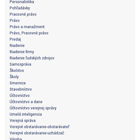
Personalistika
Pohľadávky
Pracovné právo
Právo
Právo a manažment
Právo, Pracovné právo
Predaj
Riadenie
Riadenie firmy
Riadenie ľudských zdrojov
Samospráva
Školstvo
Školy
Smernice
Stavebníctvo
Účtovníctvo
Účtovníctvo a dane
Účtovníctvo verejnej správy
Umelá inteligencia
Verejná správa
Verejné obstarávanie-obstarávateľ
Verejné obstarávanie-uchádzač
Výroba