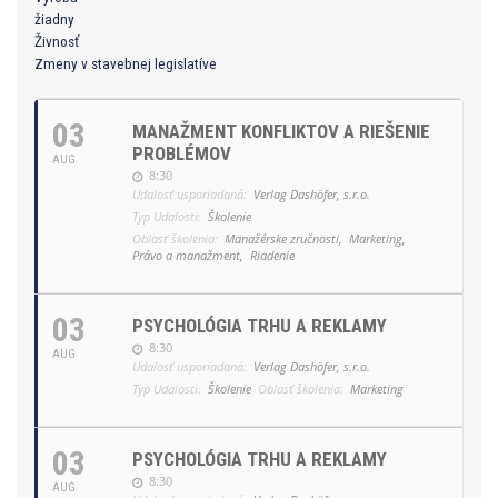
žiadny
Živnosť
Zmeny v stavebnej legislatíve
03
MANAŽMENT KONFLIKTOV A RIEŠENIE
PROBLÉMOV
AUG
8:30
Udalosť usporiadaná:
Verlag Dashöfer, s.r.o.
Typ Udalosti:
Školenie
Oblasť školenia:
Manažérske zručnosti,
Marketing,
Právo a manažment,
Riadenie
03
PSYCHOLÓGIA TRHU A REKLAMY
8:30
AUG
Udalosť usporiadaná:
Verlag Dashöfer, s.r.o.
Typ Udalosti:
Školenie
Oblasť školenia:
Marketing
03
PSYCHOLÓGIA TRHU A REKLAMY
8:30
AUG