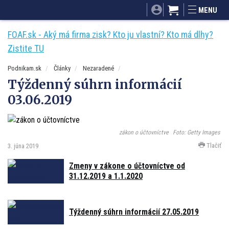
SITA.sk
Podnikam.sk
Mnamky-recepty.sk
MENU
Dobré rady a nápady
ByvanieHrou.sk
FOAF.sk - Aký má firma zisk? Kto ju vlastní? Kto má dlhy?
Zistite TU
Podnikam.sk
Články
Nezaradené
Týždenný súhrn informácií
03.06.2019
zákon o účtovníctve
Foto: Getty Images
Tlačiť
3. júna 2019
Zmeny v zákone o účtovníctve od
31.12.2019 a 1.1.2020
Týždenný súhrn informácií 27.05.2019