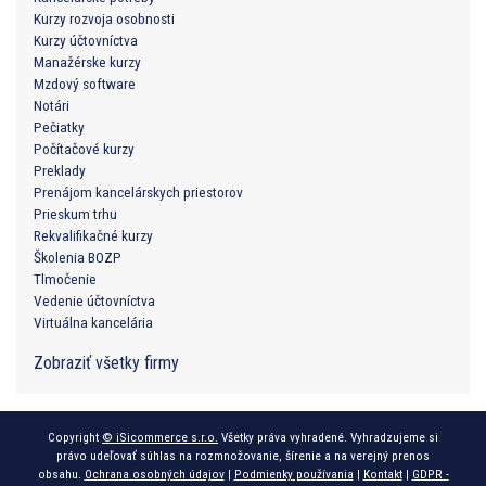
Kurzy rozvoja osobnosti
Kurzy účtovníctva
Manažérske kurzy
Mzdový software
Notári
Pečiatky
Počítačové kurzy
Preklady
Prenájom kancelárskych priestorov
Prieskum trhu
Rekvalifikačné kurzy
Školenia BOZP
Tlmočenie
Vedenie účtovníctva
Virtuálna kancelária
Zobraziť všetky firmy
Copyright
© iSicommerce s.r.o.
Všetky práva vyhradené. Vyhradzujeme si
právo udeľovať súhlas na rozmnožovanie, šírenie a na verejný prenos
obsahu.
Ochrana osobných údajov
|
Podmienky používania
|
Kontakt
|
GDPR -