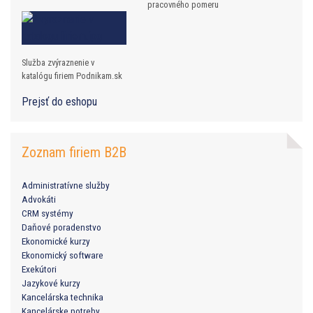
pracovného pomeru
Služba zvýraznenie v
katalógu firiem Podnikam.sk
Prejsť do eshopu
Zoznam firiem B2B
Administratívne služby
Advokáti
CRM systémy
Daňové poradenstvo
Ekonomické kurzy
Ekonomický software
Exekútori
Jazykové kurzy
Kancelárska technika
Kancelárske potreby