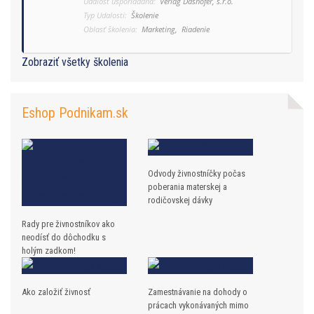
Udalosť usporiadaná:
Verlag Dashöfer, s.r.o.
Typ Udalosti:
Školenie
Oblasť školenia:
Marketing,
Riadenie
Zobraziť všetky školenia
Eshop Podnikam.sk
Odvody živnostníčky počas
poberania materskej a
rodičovskej dávky
Rady pre živnostníkov ako
neodísť do dôchodku s
holým zadkom!
Ako založiť živnosť
Zamestnávanie na dohody o
prácach vykonávaných mimo