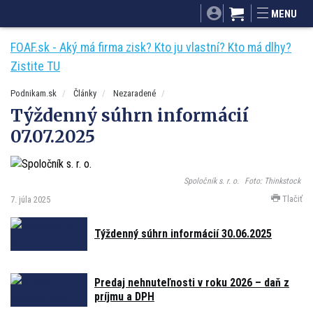
SITA.sk
Podnikam.sk
Mnamky-recepty.sk
MENU
Dobré rady a nápady
ByvanieHrou.sk
FOAF.sk - Aký má firma zisk? Kto ju vlastní? Kto má dlhy?
Zistite TU
Podnikam.sk
Články
Nezaradené
Týždenný súhrn informácií
07.07.2025
Spoločník s. r. o.
Foto: Thinkstock
Tlačiť
7. júla 2025
Týždenný súhrn informácií 30.06.2025
Predaj nehnuteľnosti v roku 2026 – daň z
príjmu a DPH