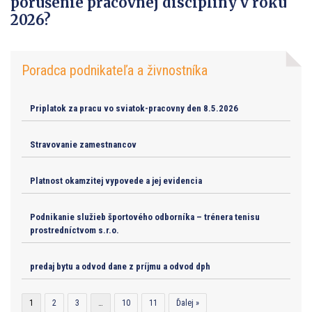
porušenie pracovnej disciplíny v roku
2026?
Poradca podnikateľa a živnostníka
Priplatok za pracu vo sviatok-pracovny den 8.5.2026
Stravovanie zamestnancov
Platnost okamzitej vypovede a jej evidencia
Podnikanie služieb športového odborníka – trénera tenisu
prostredníctvom s.r.o.
predaj bytu a odvod dane z príjmu a odvod dph
1
2
3
…
10
11
Ďalej »