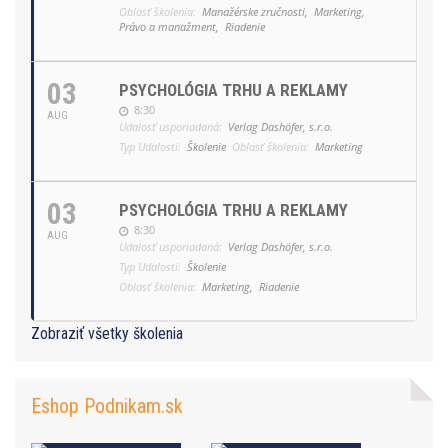
Oblasť školenia:
Manažérske zručnosti,
Marketing,
Právo a manažment,
Riadenie
03
PSYCHOLÓGIA TRHU A REKLAMY
8:30
AUG
Udalosť usporiadaná:
Verlag Dashöfer, s.r.o.
Typ Udalosti:
Školenie
Oblasť školenia:
Marketing
03
PSYCHOLÓGIA TRHU A REKLAMY
8:30
AUG
Udalosť usporiadaná:
Verlag Dashöfer, s.r.o.
Typ Udalosti:
Školenie
Oblasť školenia:
Marketing,
Riadenie
Zobraziť všetky školenia
Eshop Podnikam.sk