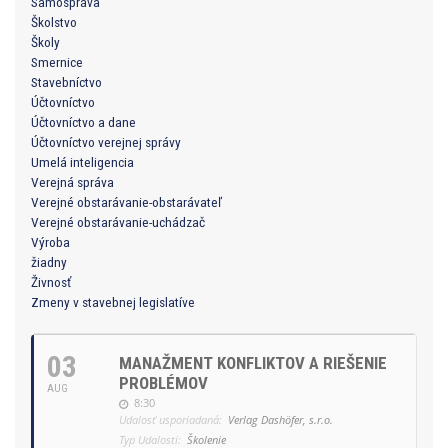
Samospráva
Školstvo
Školy
Smernice
Stavebníctvo
Účtovníctvo
Účtovníctvo a dane
Účtovníctvo verejnej správy
Umelá inteligencia
Verejná správa
Verejné obstarávanie-obstarávateľ
Verejné obstarávanie-uchádzač
Výroba
žiadny
Živnosť
Zmeny v stavebnej legislatíve
03
MANAŽMENT KONFLIKTOV A RIEŠENIE
PROBLÉMOV
AUG
8:30
Udalosť usporiadaná:
Verlag Dashöfer, s.r.o.
Typ Udalosti:
Školenie