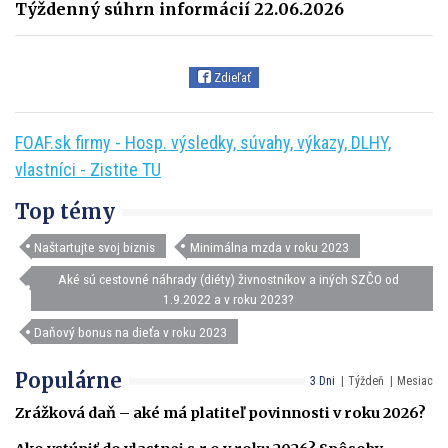
Týždenný súhrn informácií 22.06.2026
Zdieľať
FOAF.sk firmy - Hosp. výsledky, súvahy, výkazy, DLHY,
vlastníci - Zistite TU
Top témy
Naštartujte svoj biznis
Minimálna mzda v roku 2023
Aké sú cestovné náhrady (diéty) živnostníkov a iných SZČO od
1.9.2022 a v roku 2023?
Daňový bonus na dieťa v roku 2023
Populárne
3 Dni
Týždeň
Mesiac
Zrážková daň – aké má platiteľ povinnosti v roku 2026?