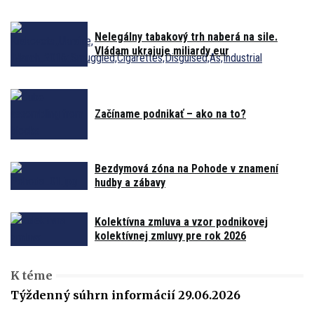
Nelegálny tabakový trh naberá na sile.
Vládam ukrajuje miliardy eur
Začíname podnikať – ako na to?
Bezdymová zóna na Pohode v znamení
hudby a zábavy
Kolektívna zmluva a vzor podnikovej
kolektívnej zmluvy pre rok 2026
K téme
Týždenný súhrn informácií 29.06.2026