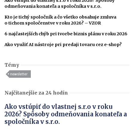
Ako vstúpiť do vlastnej s.r.o v roku 2026? Spôsoby
odmeňovania konateľa a spoločníka v s.r.o.
Kto je tichý spoločník a čo všetko obsahuje zmluva
o tichom spoločenstve v roku 2026? – VZOR
6 najčastejších chýb pri tvorbe biznis plánu v roku 2026
Ako využiť AI nástroje pri predaji tovaru cez e-shop?
Témy
newsletter
Najčítanejšie za 24 hodín
Ako vstúpiť do vlastnej s.r.o v roku
2026? Spôsoby odmeňovania konateľa a
spoločníka v s.r.o.