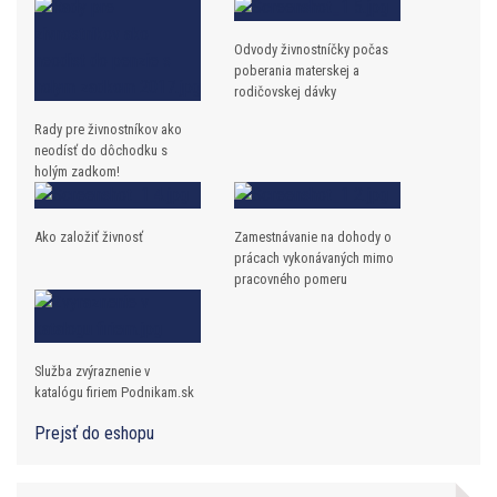
Odvody živnostníčky počas
poberania materskej a
rodičovskej dávky
Rady pre živnostníkov ako
neodísť do dôchodku s
holým zadkom!
Ako založiť živnosť
Zamestnávanie na dohody o
prácach vykonávaných mimo
pracovného pomeru
Služba zvýraznenie v
katalógu firiem Podnikam.sk
Prejsť do eshopu