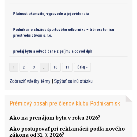
Platnost okamzitej vypovede a jej evidencia
Podnikanie služieb športového odborníka – trénera tenisu
prostredníctvom s.r.o.
predaj bytu a odvod dane z príjmu a odvod dph
1
2
3
…
10
11
Ďalej »
Zobraziť všetky témy
|
Spýtať sa inú otázku
Prémiový obsah pre členov klubu Podnikam.sk
Ako na prenájom bytu v roku 2026?
Ako postupovať pri reklamácii podľa nového
zákona od 31. 7. 2026?