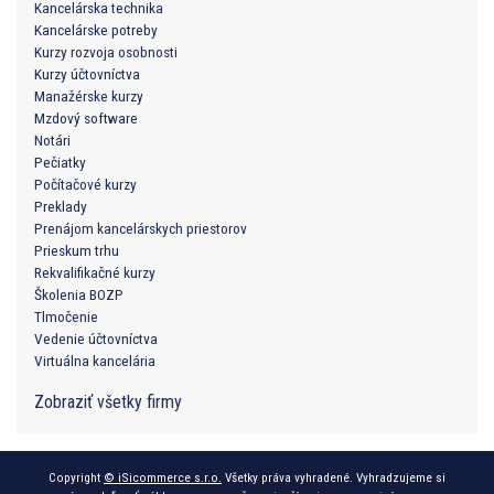
Kancelárska technika
Kancelárske potreby
Kurzy rozvoja osobnosti
Kurzy účtovníctva
Manažérske kurzy
Mzdový software
Notári
Pečiatky
Počítačové kurzy
Preklady
Prenájom kancelárskych priestorov
Prieskum trhu
Rekvalifikačné kurzy
Školenia BOZP
Tlmočenie
Vedenie účtovníctva
Virtuálna kancelária
Zobraziť všetky firmy
Copyright
© iSicommerce s.r.o.
Všetky práva vyhradené. Vyhradzujeme si