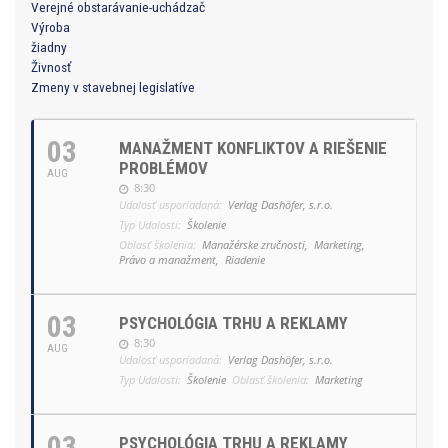
Verejné obstarávanie-uchádzač
Výroba
žiadny
Živnosť
Zmeny v stavebnej legislatíve
03
MANAŽMENT KONFLIKTOV A RIEŠENIE
PROBLÉMOV
AUG
8:30
Udalosť usporiadaná:
Verlag Dashöfer, s.r.o.
Typ Udalosti:
Školenie
Oblasť školenia:
Manažérske zručnosti,
Marketing,
Právo a manažment,
Riadenie
03
PSYCHOLÓGIA TRHU A REKLAMY
8:30
AUG
Udalosť usporiadaná:
Verlag Dashöfer, s.r.o.
Typ Udalosti:
Školenie
Oblasť školenia:
Marketing
03
PSYCHOLÓGIA TRHU A REKLAMY