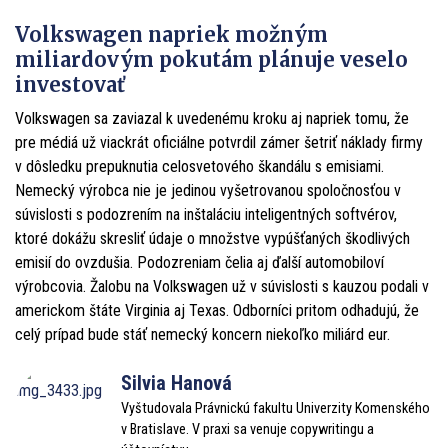
Volkswagen napriek možným
miliardovým pokutám plánuje veselo
investovať
Volkswagen sa zaviazal k uvedenému kroku aj napriek tomu, že
pre médiá už viackrát oficiálne potvrdil zámer šetriť náklady firmy
v dôsledku prepuknutia celosvetového škandálu s emisiami.
Nemecký výrobca nie je jedinou vyšetrovanou spoločnosťou v
súvislosti s podozrením na inštaláciu inteligentných softvérov,
ktoré dokážu skresliť údaje o množstve vypúšťaných škodlivých
emisií do ovzdušia. Podozreniam čelia aj ďalší automobiloví
výrobcovia. Žalobu na Volkswagen už v súvislosti s kauzou podali v
americkom štáte Virginia aj Texas. Odborníci pritom odhadujú, že
celý prípad bude stáť nemecký koncern niekoľko miliárd eur.
Silvia Hanová
Vyštudovala Právnickú fakultu Univerzity Komenského
v Bratislave. V praxi sa venuje copywritingu a