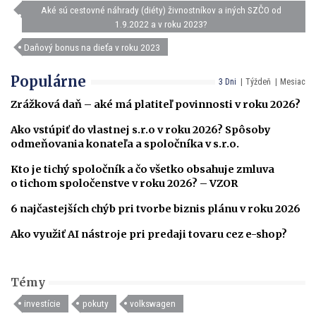
Aké sú cestovné náhrady (diéty) živnostníkov a iných SZČO od
1.9.2022 a v roku 2023?
Daňový bonus na dieťa v roku 2023
Populárne
3 Dni
Týždeň
Mesiac
Zrážková daň – aké má platiteľ povinnosti v roku 2026?
Ako vstúpiť do vlastnej s.r.o v roku 2026? Spôsoby
odmeňovania konateľa a spoločníka v s.r.o.
Kto je tichý spoločník a čo všetko obsahuje zmluva
o tichom spoločenstve v roku 2026? – VZOR
6 najčastejších chýb pri tvorbe biznis plánu v roku 2026
Ako využiť AI nástroje pri predaji tovaru cez e-shop?
Témy
investície
pokuty
volkswagen