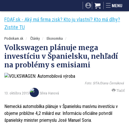
SITA.sk
Podnikam.sk
Mnamky-recepty.sk
MENU
Dobré rady a nápady
ByvanieHrou.sk
FOAF.sk - Aký má firma zisk? Kto ju vlastní? Kto má dlhy?
Zistite TU
Podnikam.sk
Články
Ekonomika
Volkswagen plánuje mega
investíciu v Španielsku, nehľadí
na problémy s emisiami
Foto: SITA/Diana Černáková
Tlačiť
13. októbra 2015
Silvia Hanová
Nemecká automobilka plánuje v Španielsku masívnu investíciu v
objeme približne 4,2 miliárd eur. Informáciu oficiálne potvrdil
španielsky minister priemyslu José Manuel Soria.