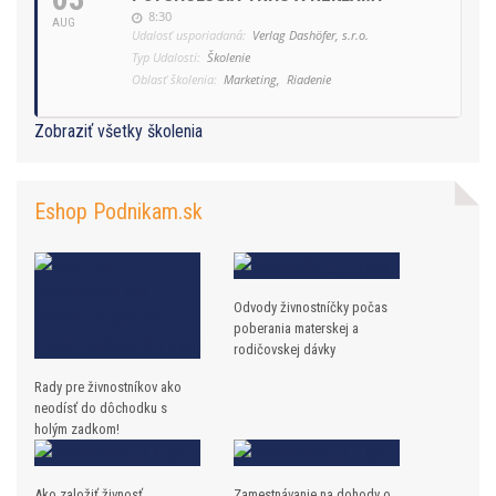
8:30
AUG
Udalosť usporiadaná:
Verlag Dashöfer, s.r.o.
Typ Udalosti:
Školenie
Oblasť školenia:
Marketing,
Riadenie
Zobraziť všetky školenia
Eshop Podnikam.sk
Odvody živnostníčky počas
poberania materskej a
rodičovskej dávky
Rady pre živnostníkov ako
neodísť do dôchodku s
holým zadkom!
Ako založiť živnosť
Zamestnávanie na dohody o