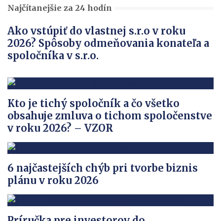
Najčítanejšie za 24 hodín
Ako vstúpiť do vlastnej s.r.o v roku
2026? Spôsoby odmeňovania konateľa a
spoločníka v s.r.o.
Kto je tichý spoločník a čo všetko
obsahuje zmluva o tichom spoločenstve
v roku 2026? – VZOR
6 najčastejších chýb pri tvorbe biznis
plánu v roku 2026
Príručka pre investorov do