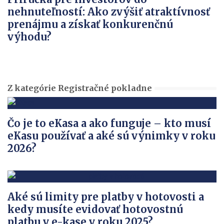
nehnuteľností: Ako zvýšiť atraktívnosť
prenájmu a získať konkurenčnú
výhodu?
Z kategórie Registračné pokladne
Čo je to eKasa a ako funguje – kto musí
eKasu používať a aké sú výnimky v roku
2026?
Aké sú limity pre platby v hotovosti a
kedy musíte evidovať hotovostnú
platbu v e-kase v roku 2025?