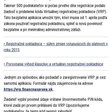
Takmer 500 podnikateľov si počas prvého dňa registrácie podalo
žiadosť o pridelenie kódu Virtuálnej registračnej pokladnice (VRP).
Táto bezplatná aplikácia umožní tým, ktorí musia od 1. apríla podľa
zákona používať registračnú pokladnicu, splniť si novú povinnosť
bezplatne a pri minimálnej administratívnej záťaži.
Registračné pokladnice – súhrn zmien vstupujúcich do platnosti v
roku 2015
Porovnanie výhod klasickej a virtuálnej registračnej pokladnice
Jedným zo spôsobov, ako požiadať o zaregistrovanie VRP je cez
samotnú aplikáciu. Formulár nájdu záujemcovia na adrese
https://vrp.financnasprava.sk
.
Žiadateľ vyplní povinné údaje vrátane štvormiestneho PIN kódu,
ktoré zadá pri prvom prihlásení do VRP. Upozorňujeme
podnikateľov, že tento kód nesmú zabudnúť.