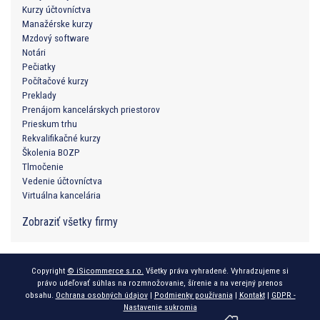
Kurzy účtovníctva
Manažérske kurzy
Mzdový software
Notári
Pečiatky
Počítačové kurzy
Preklady
Prenájom kancelárskych priestorov
Prieskum trhu
Rekvalifikačné kurzy
Školenia BOZP
Tlmočenie
Vedenie účtovníctva
Virtuálna kancelária
Zobraziť všetky firmy
Copyright
© iSicommerce s.r.o.
Všetky práva vyhradené. Vyhradzujeme si
právo udeľovať súhlas na rozmnožovanie, šírenie a na verejný prenos
obsahu.
Ochrana osobných údajov
|
Podmienky používania
|
Kontakt
|
GDPR -
Nastavenie sukromia