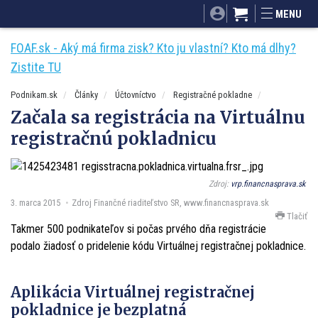
SITA.sk
Podnikam.sk
Mnamky-recepty.sk
MENU
Dobré rady a nápady
ByvanieHrou.sk
FOAF.sk - Aký má firma zisk? Kto ju vlastní? Kto má dlhy?
Zistite TU
Podnikam.sk
Články
Účtovníctvo
Registračné pokladne
Začala sa registrácia na Virtuálnu
registračnú pokladnicu
Zdroj:
vrp.financnasprava.sk
3. marca 2015
Zdroj Finančné riaditeľstvo SR, www.financnasprava.sk
Tlačiť
Takmer 500 podnikateľov si počas prvého dňa registrácie
podalo žiadosť o pridelenie kódu Virtuálnej registračnej pokladnice.
Aplikácia Virtuálnej registračnej
pokladnice je bezplatná