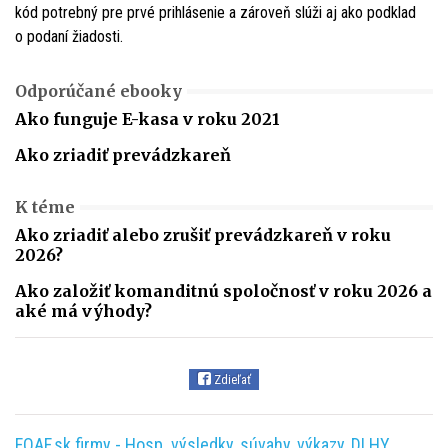
kód potrebný pre prvé prihlásenie a zároveň slúži aj ako podklad
o podaní žiadosti.
Odporúčané ebooky
Ako funguje E-kasa v roku 2021
Ako zriadiť prevádzkareň
K téme
Ako zriadiť alebo zrušiť prevádzkareň v roku
2026?
Ako založiť komanditnú spoločnosť v roku 2026 a
aké má výhody?
Zdieľať
FOAF.sk firmy - Hosp. výsledky, súvahy, výkazy, DLHY,