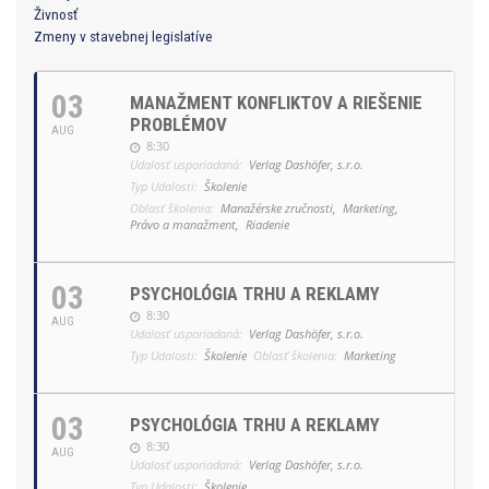
Živnosť
Zmeny v stavebnej legislatíve
03
MANAŽMENT KONFLIKTOV A RIEŠENIE
PROBLÉMOV
AUG
8:30
Udalosť usporiadaná:
Verlag Dashöfer, s.r.o.
Typ Udalosti:
Školenie
Oblasť školenia:
Manažérske zručnosti,
Marketing,
Právo a manažment,
Riadenie
03
PSYCHOLÓGIA TRHU A REKLAMY
8:30
AUG
Udalosť usporiadaná:
Verlag Dashöfer, s.r.o.
Typ Udalosti:
Školenie
Oblasť školenia:
Marketing
03
PSYCHOLÓGIA TRHU A REKLAMY
8:30
AUG
Udalosť usporiadaná:
Verlag Dashöfer, s.r.o.
Typ Udalosti:
Školenie