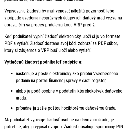
Vypisovaniu žiadosti by mali venovať náležitú pozornosť, lebo
v prípade uvedenia nesprávnych údajov ich daňový úrad vyzve na
opravu, čím sa proces pridelenia kódu VRP predĺži.
Keď podnikateľ vyplní žiadosť elektronicky, uloží si ju vo formáte
PDF a vytlačí. Žiadosť dostane svoj kód, zobrazí sa PDF súbor,
ktorý si záujemca o VRP buď uloží alebo vytlačí.
Vytlačenú žiadosť podnikateľ podpíše a:
naskenuje a pošle elektronicky ako prílohu Všeobecného
podania na portáli finančnej správy v časti register,
alebo ju podá osobne v podateľni ktoréhokoľvek daňového
úradu,
prípadne ju zašle poštou hociktorému daňovému úradu.
Ak podnikateľ vypisuje žiadosť osobne na daňovom úrade, je
potrebné, aby ju vypísal dvojmo. Žiadosť obsahuje spomínaný PIN