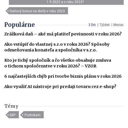
1.9.2022 a v roku 2023?
Daňový bonus na dieťa v roku 2023
Populárne
3 Dni
Týždeň
Mesiac
Zrážková daň – aké má platiteľ povinnosti v roku 2026?
Ako vstúpiť do vlastnej s.r.o v roku 2026? Spôsoby
odmeňovania konateľa a spoločníka v s.r.o.
Kto je tichý spoločník a čo všetko obsahuje zmluva
o tichom spoločenstve v roku 2026? – VZOR
6 najčastejších chýb pri tvorbe biznis plánu v roku 2026
Ako využiť AI nástroje pri predaji tovaru cez e-shop?
Témy
ERP
Podnikam