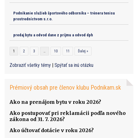
Podnikanie služieb športového odborníka – trénera tenisu
prostredníctvom s.r.o.
predaj bytu a odvod dane z príjmu a odvod dph
1
2
3
…
10
11
Ďalej »
Zobraziť všetky témy
|
Spýtať sa inú otázku
Prémiový obsah pre členov klubu Podnikam.sk
Ako na prenájom bytu v roku 2026?
Ako postupovať pri reklamácii podľa nového
zákona od 31. 7. 2026?
Ako účtovať dotácie v roku 2026?