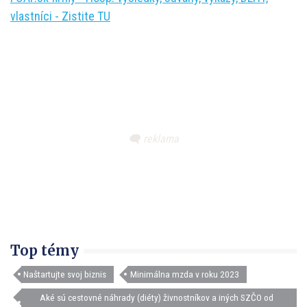
vlastníci - Zistite TU
Top témy
Naštartujte svoj biznis
Minimálna mzda v roku 2023
Aké sú cestovné náhrady (diéty) živnostníkov a iných SZČO od