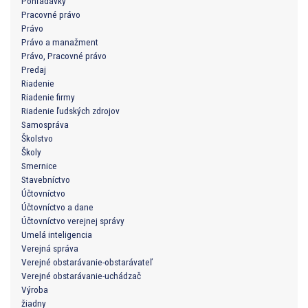
Pohľadávky
Pracovné právo
Právo
Právo a manažment
Právo, Pracovné právo
Predaj
Riadenie
Riadenie firmy
Riadenie ľudských zdrojov
Samospráva
Školstvo
Školy
Smernice
Stavebníctvo
Účtovníctvo
Účtovníctvo a dane
Účtovníctvo verejnej správy
Umelá inteligencia
Verejná správa
Verejné obstarávanie-obstarávateľ
Verejné obstarávanie-uchádzač
Výroba
žiadny