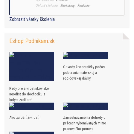
Oblasť školenia:
Marketing,
Riadenie
Zobraziť všetky školenia
Eshop Podnikam.sk
Odvody živnostníčky počas
poberania materskej a
rodičovskej dávky
Rady pre živnostníkov ako
neodísť do dôchodku s
holým zadkom!
Ako založiť živnosť
Zamestnávanie na dohody o
prácach vykonávaných mimo
pracovného pomeru