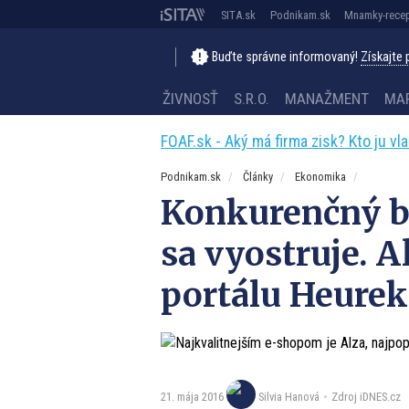
SITA.sk
Podnikam.sk
Mnamky-recep
Buďte správne informovaný!
Získajte
ŽIVNOSŤ
S.R.O.
MANAŽMENT
MA
FOAF.sk - Aký má firma zisk? Kto ju vl
Podnikam.sk
Články
Ekonomika
Konkurenčný b
sa vyostruje. A
portálu Heurek
21. mája 2016
Zdroj iDNES.cz
Silvia Hanová