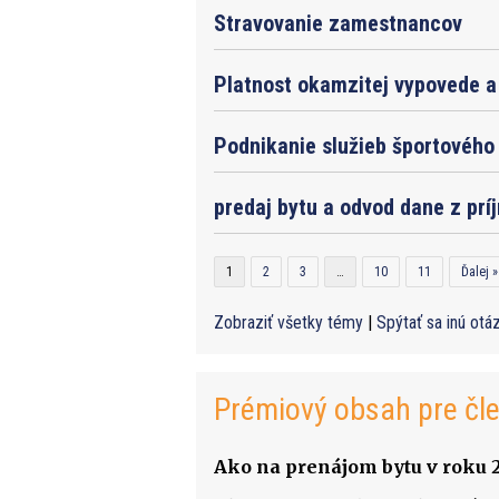
Stravovanie zamestnancov
Platnost okamzitej vypovede a 
Podnikanie služieb športového 
predaj bytu a odvod dane z prí
1
2
3
…
10
11
Ďalej »
Zobraziť všetky témy
|
Spýtať sa inú otá
Prémiový obsah pre čl
Ako na prenájom bytu v roku 