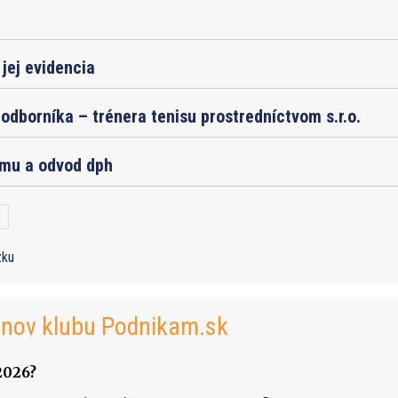
jej evidencia
odborníka – trénera tenisu prostredníctvom s.r.o.
jmu a odvod dph
zku
enov klubu Podnikam.sk
2026?