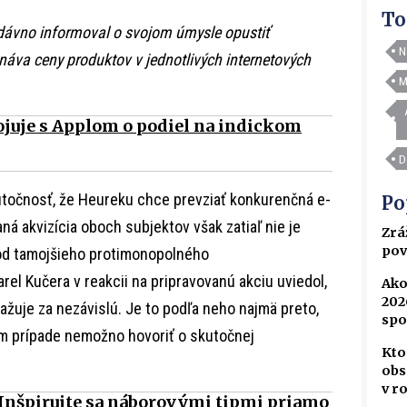
To
edávno informoval o svojom úmysle opustiť
N
vnáva ceny produktov v jednotlivých internetových
M
ojuje s Applom o podiel na indickom
D
točnosť, že Heureku chce prevziať konkurenčná e-
Po
 akvizícia oboch subjektov však zatiaľ nie je
Zrá
pov
od tamojšieho protimonopolného
arel Kučera v reakcii na pripravovanú akciu uviedol,
Ako
202
žuje za nezávislú. Je to podľa neho najmä preto,
spo
nom prípade nemožno hovoriť o skutočnej
Kto
obs
v r
 Inšpirujte sa náborovými tipmi priamo