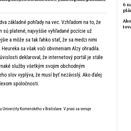
6 n
plá
Ako
dva základné pohľady na vec. Vzhľadom na to, že
tov
 sú platené, najvyššie vyhľadané pozície už
jšie a môže sa tak ľahko stať, že sa medzi nimi
 Heureka sa však voči obvineniam Alzy ohradila.
vislosti deklaroval, že internetový portál je stále
ovnaké služby všetkým svojim obchodným
ho slov vyplýva, že musí byť nezávislý. Ako ďalej
dexom spoločnosti.
u Univerzity Komenského v Bratislave. V praxi sa venuje