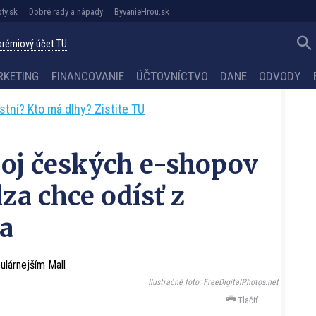
ty.sk
Dobré rady a nápady
ByvanieHrou.sk
 prémiový účet TU
RKETING
FINANCOVANIE
ÚČTOVNÍCTVO
DANE
ODVODY
astní? Kto má dlhy? Zistite TU
oj českých e-shopov
lza chce odísť z
a
Ilustračné foto: FreeDigitalPhotos.net
Tlačiť