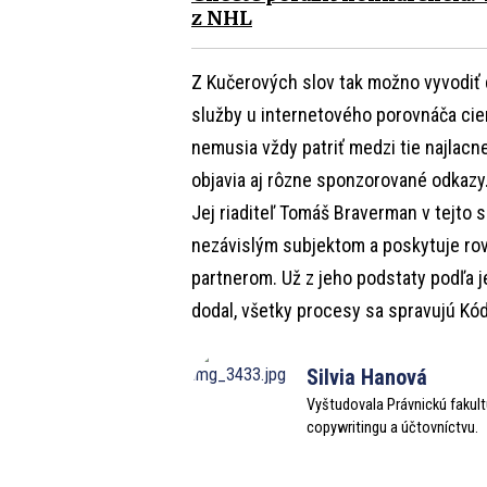
z NHL
Z Kučerových slov tak možno vyvodiť 
služby u internetového porovnáča cien
nemusia vždy patriť medzi tie najlacne
objavia aj rôzne sponzorované odkazy.
Jej riaditeľ Tomáš Braverman v tejto sú
nezávislým subjektom a poskytuje r
partnerom. Už z jeho podstaty podľa je
dodal, všetky procesy sa spravujú Kó
Silvia Hanová
Vyštudovala Právnickú fakult
copywritingu a účtovníctvu.