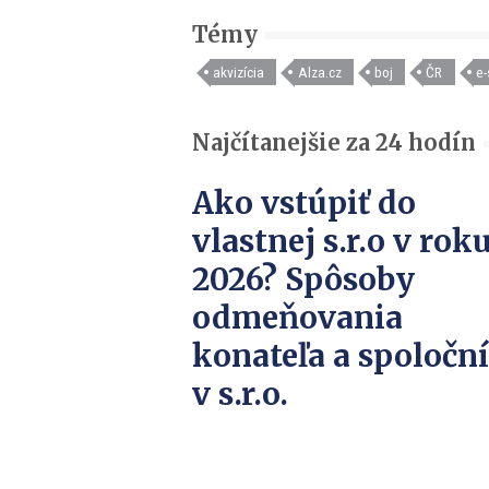
Témy
akvizícia
Alza.cz
boj
ČR
e
Najčítanejšie za 24 hodín
Ako vstúpiť do
vlastnej s.r.o v rok
2026? Spôsoby
odmeňovania
konateľa a spoločn
v s.r.o.