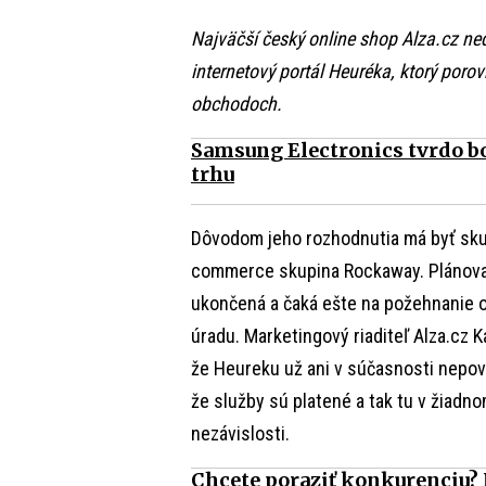
Najväčší český online shop Alza.cz n
internetový portál Heuréka, ktorý poro
obchodoch.
Samsung Electronics tvrdo b
trhu
Dôvodom jeho rozhodnutia má byť sku
commerce skupina Rockaway. Plánovaná
ukončená a čaká ešte na požehnanie 
úradu. Marketingový riaditeľ Alza.cz K
že Heureku už ani v súčasnosti nepova
že služby sú platené a tak tu v žiad
nezávislosti.
Chcete poraziť konkurenciu?