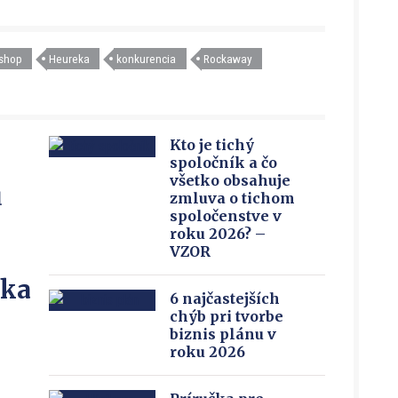
-shop
Heureka
konkurencia
Rockaway
Kto je tichý
spoločník a čo
všetko obsahuje
u
zmluva o tichom
spoločenstve v
roku 2026? –
VZOR
íka
6 najčastejších
chýb pri tvorbe
biznis plánu v
roku 2026