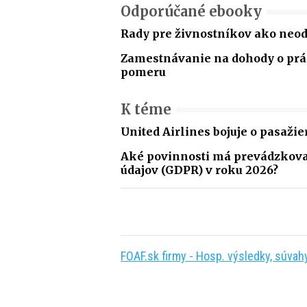
Odporúčané ebooky
Rady pre živnostníkov ako neo
Zamestnávanie na dohody o p
pomeru
K téme
United Airlines bojuje o pasaži
Aké povinnosti má prevádzkova
údajov (GDPR) v roku 2026?
FOAF.sk firmy - Hosp. výsledky, súvahy,