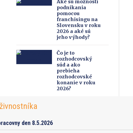
Aké sú možnosti
podnikania
pomocou
franchisingu na
Slovensku v roku
2026 a aké sú
jeho výhody?
Čo je to
rozhodcovský
súd a ako
prebieha
rozhodcovské
konanie v roku
2026?
živnostníka
pracovny den 8.5.2026