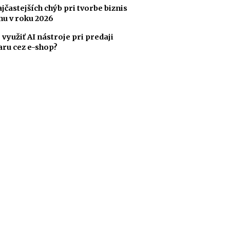
ajčastejších chýb pri tvorbe biznis
nu v roku 2026
 využiť AI nástroje pri predaji
aru cez e-shop?