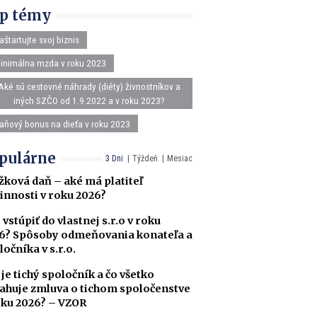
p témy
aštartujte svoj biznis
inimálna mzda v roku 2023
Aké sú cestovné náhrady (diéty) živnostníkov a
iných SZČO od 1.9.2022 a v roku 2023?
aňový bonus na dieťa v roku 2023
pulárne
3 Dni
Týždeň
Mesiac
žková daň – aké má platiteľ
innosti v roku 2026?
 vstúpiť do vlastnej s.r.o v roku
6? Spôsoby odmeňovania konateľa a
ločníka v s.r.o.
 je tichý spoločník a čo všetko
ahuje zmluva o tichom spoločenstve
oku 2026? – VZOR