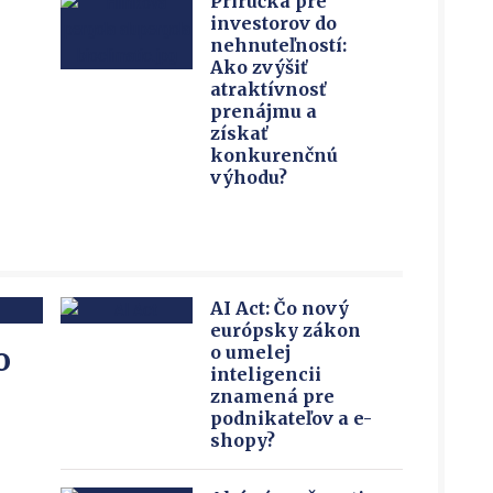
Príručka pre
investorov do
nehnuteľností:
Ako zvýšiť
atraktívnosť
prenájmu a
získať
konkurenčnú
výhodu?
AI Act: Čo nový
európsky zákon
o
o umelej
inteligencii
znamená pre
podnikateľov a e-
shopy?