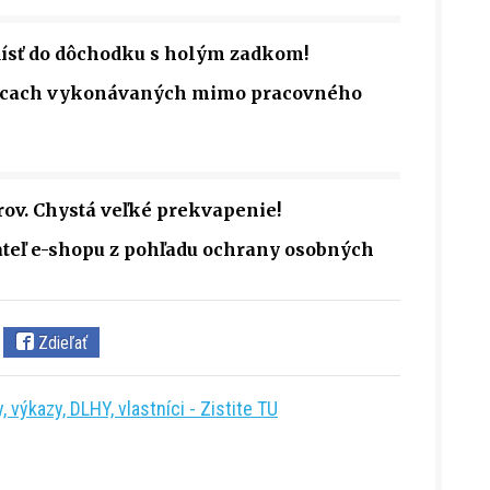
dísť do dôchodku s holým zadkom!
rácach vykonávaných mimo pracovného
erov. Chystá veľké prekvapenie!
teľ e-shopu z pohľadu ochrany osobných
Zdieľať
 výkazy, DLHY, vlastníci - Zistite TU