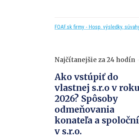
FOAF.sk firmy - Hosp. výsledky, súvahy,
Najčítanejšie za 24 hodín
Ako vstúpiť do
vlastnej s.r.o v rok
2026? Spôsoby
odmeňovania
konateľa a spoločn
v s.r.o.