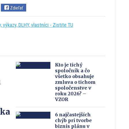
Zdieľať
 výkazy, DLHY, vlastníci - Zistite TU
Kto je tichý
spoločník a čo
všetko obsahuje
u
zmluva o tichom
spoločenstve v
roku 2026? –
VZOR
íka
6 najčastejších
chýb pri tvorbe
biznis plánu v