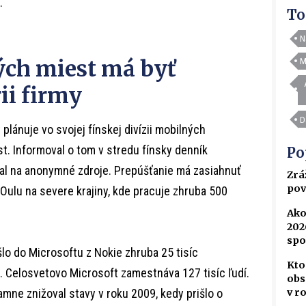
.
To
N
ých miest má byť
M
ii firmy
D
plánuje vo svojej fínskej divízii mobilných
st. Informoval o tom v stredu fínsky denník
Po
al na anonymné zdroje. Prepúšťanie má zasiahnuť
Zrá
pov
Oulu na severe krajiny, kde pracuje zhruba 500
Ako
202
spo
šlo do Microsoftu z Nokie zhruba 25 tisíc
Kto
. Celosvetovo Microsoft zamestnáva 127 tisíc ľudí.
obs
v r
mne znižoval stavy v roku 2009, kedy prišlo o