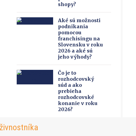
shopy?
Aké sú možnosti
podnikania
pomocou
franchisingu na
Slovensku v roku
2026 a aké sú
jeho výhody?
Čo je to
rozhodcovský
súd a ako
prebieha
rozhodcovské
konanie v roku
2026?
živnostníka