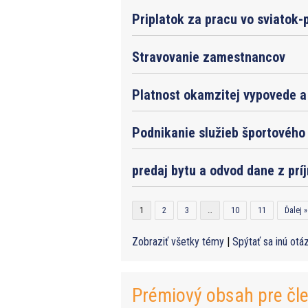
Priplatok za pracu vo sviatok-
Stravovanie zamestnancov
Platnost okamzitej vypovede a 
Podnikanie služieb športového 
predaj bytu a odvod dane z prí
1
2
3
…
10
11
Ďalej »
Zobraziť všetky témy
|
Spýtať sa inú otá
Prémiový obsah pre čl