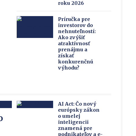
roku 2026
Príručka pre
investorov do
nehnuteľností:
Ako zvýšiť
atraktívnosť
prenájmu a
získať
konkurenčnú
výhodu?
AI Act: Čo nový
európsky zákon
o
o umelej
inteligencii
znamená pre
podnikateľov a e-