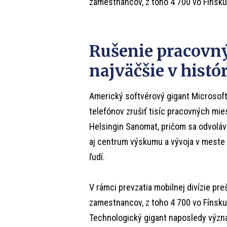
zamestnancov, z toho 4 700 vo Fínsku
Rušenie pracovn
najväčšie v histór
Americký softvérový gigant Microsoft 
telefónov zrušiť tisíc pracovných mie
Helsingin Sanomat, pričom sa odvoláv
aj centrum výskumu a vývoja v meste 
ľudí.
V rámci prevzatia mobilnej divízie pre
zamestnancov, z toho 4 700 vo Fínsku
Technologický gigant naposledy význa