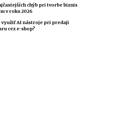
ajčastejších chýb pri tvorbe biznis
nu v roku 2026
 využiť AI nástroje pri predaji
aru cez e-shop?