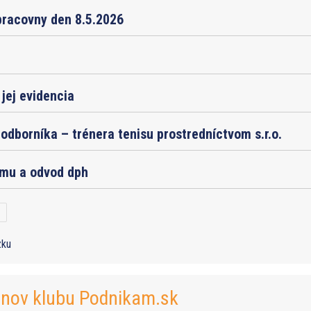
pracovny den 8.5.2026
jej evidencia
odborníka – trénera tenisu prostredníctvom s.r.o.
jmu a odvod dph
zku
enov klubu Podnikam.sk