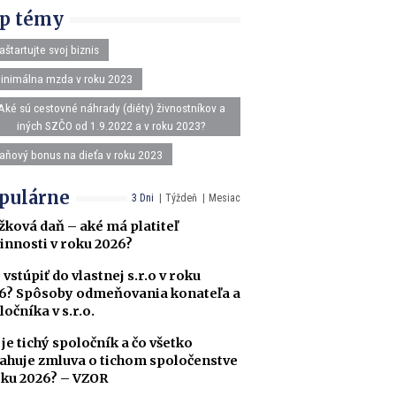
p témy
aštartujte svoj biznis
inimálna mzda v roku 2023
Aké sú cestovné náhrady (diéty) živnostníkov a
iných SZČO od 1.9.2022 a v roku 2023?
aňový bonus na dieťa v roku 2023
pulárne
3 Dni
Týždeň
Mesiac
žková daň – aké má platiteľ
innosti v roku 2026?
 vstúpiť do vlastnej s.r.o v roku
6? Spôsoby odmeňovania konateľa a
ločníka v s.r.o.
 je tichý spoločník a čo všetko
ahuje zmluva o tichom spoločenstve
oku 2026? – VZOR