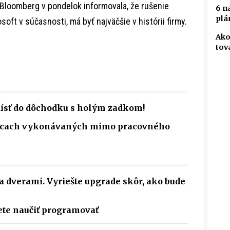
Bloomberg v pondelok informovala, že rušenie
6 n
plá
oft v súčasnosti, má byť najväčšie v histórii firmy.
Ako
tov
dísť do dôchodku s holým zadkom!
rácach vykonávaných mimo pracovného
a dverami. Vyriešte upgrade skôr, ako bude
ete naučiť programovať