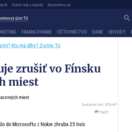
ty.sk
Dobré rady a nápady
ByvanieHrou.sk
 prémiový účet TU
RKETING
FINANCOVANIE
ÚČTOVNÍCTVO
DANE
ODVODY
astní? Kto má dlhy? Zistite TU
je zrušiť vo Fínsku
ch miest
Ilustračné foto: SITA/AP
Tlačiť
šlo do Microsoftu z Nokie zhruba 25 tisíc