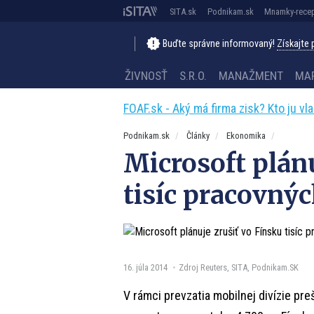
SITA.sk
Podnikam.sk
Mnamky-recep
Buďte správne informovaný!
Získajte
ŽIVNOSŤ
S.R.O.
MANAŽMENT
MA
FOAF.sk - Aký má firma zisk? Kto ju vl
Podnikam.sk
Články
Ekonomika
Microsoft plánu
tisíc pracovný
16. júla 2014
Zdroj Reuters, SITA, Podnikam.SK
V rámci prevzatia mobilnej divízie pre