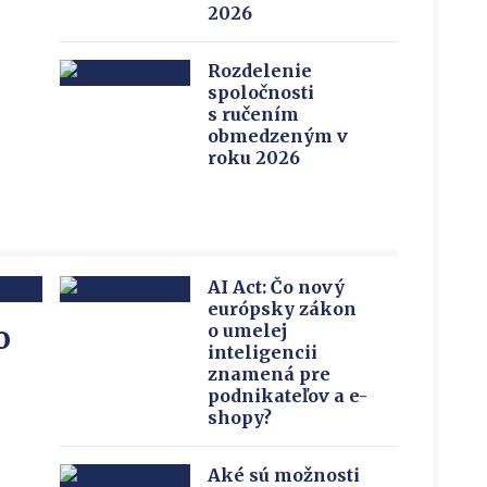
2026
Rozdelenie
spoločnosti
s ručením
obmedzeným v
roku 2026
AI Act: Čo nový
európsky zákon
o
o umelej
inteligencii
znamená pre
podnikateľov a e-
shopy?
Aké sú možnosti