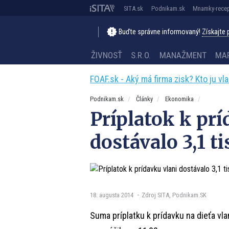
SITA.sk
Podnikam.sk
Mnamky-recep
Buďte správne informovaný!
Získajte
ŽIVNOSŤ
S.R.O.
MANAŽMENT
MA
FOAF.sk - Aký má firma zisk? Kto ju vl
Podnikam.sk
Články
Ekonomika
Príplatok k prí
dostávalo 3,1 ti
18. augusta 2014
Zdroj SITA, Podnikam.SK
Suma príplatku k prídavku na dieťa vla