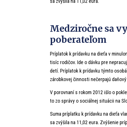
sa zvýšila na 11,02 eura.
Medziročne sa vy
poberateľom
Príplatok k prídavku na dieťa v minu
tisíc rodičov. Ide o dávku pre neprac
detí. Príplatok k prídavku týmto oso
zárobkovej činnosti nečerpajú daňový
V porovnaní s rokom 2012 išlo o pokl
to zo správy o sociálnej situácii na S
Suma príplatku k prídavku na dieťa vla
sa zvýšila na 11,02 eura. Zvýšenie prí