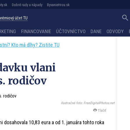
ty.sk
Dobré rady a nápady
ByvanieHrou.sk
 prémiový účet TU
RKETING
FINANCOVANIE
ÚČTOVNÍCTVO
DANE
ODVODY
astní? Kto má dlhy? Zistite TU
davku vlani
s. rodičov
Ilustračné foto: FreeDigitalPhotos.net
Tlačiť
ni dosahovala 10,83 eura a od 1. januára tohto roka