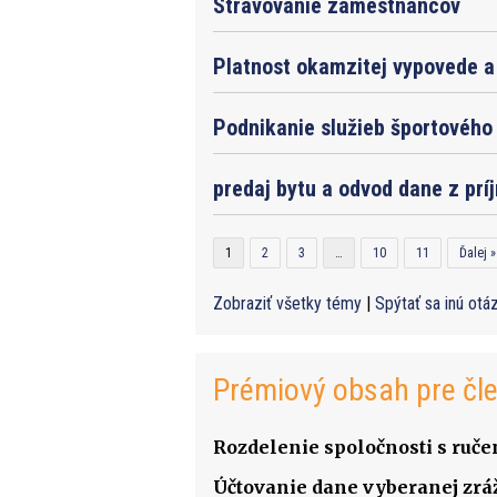
Stravovanie zamestnancov
Platnost okamzitej vypovede a 
Podnikanie služieb športového 
predaj bytu a odvod dane z prí
1
2
3
…
10
11
Ďalej »
Zobraziť všetky témy
|
Spýtať sa inú otá
Prémiový obsah pre čl
Rozdelenie spoločnosti s ru
Účtovanie dane vyberanej zrá