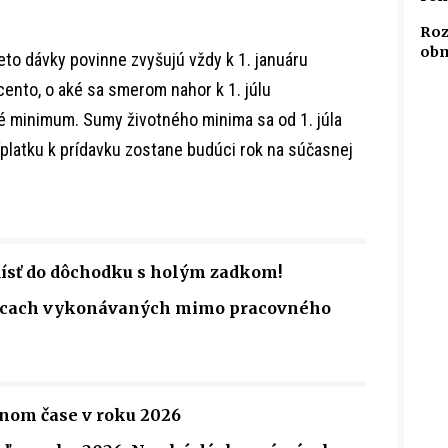
Roz
obm
ieto dávky povinne zvyšujú vždy k 1. januáru
cento, o aké sa smerom nahor k 1. júlu
é minimum. Sumy životného minima sa od 1. júla
ríplatku k prídavku zostane budúci rok na súčasnej
dísť do dôchodku s holým zadkom!
rácach vykonávaných mimo pracovného
dnom čase v roku 2026