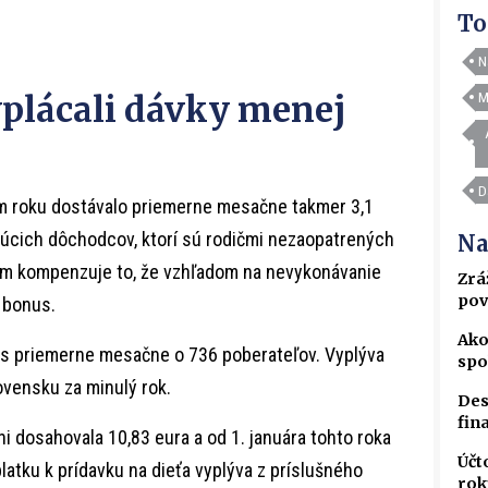
To
N
plácali dávky menej
M
D
lom roku dostávalo priemerne mesačne takmer 3,1
ujúcich dôchodcov, ktorí sú rodičmi nezaopatrených
Na
bám kompenzuje to, že vzhľadom na nevykonávanie
Zrá
pov
 bonus.
Ako
es priemerne mesačne o 736 poberateľov. Vyplýva
spo
lovensku za minulý rok.
Des
fin
ni dosahovala 10,83 eura a od 1. januára tohto roka
Účt
platku k prídavku na dieťa vyplýva z príslušného
rok