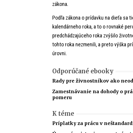
zákona.
Podľa zákona o prídavku na dieťa sa t
kalendárneho roka, a to o rovnaké per
predchádzajúceho roka zvýšilo životn
tohto roka nezmenili, a preto výška p
úrovni.
Odporúčané ebooky
Rady pre živnostníkov ako neo
Zamestnávanie na dohody o p
pomeru
K téme
Príplatky za prácu v neštandar