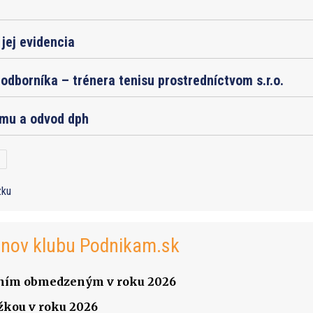
jej evidencia
odborníka – trénera tenisu prostredníctvom s.r.o.
jmu a odvod dph
zku
enov klubu Podnikam.sk
čením obmedzeným v roku 2026
žkou v roku 2026