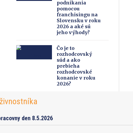
podnikania
pomocou
franchisingu na
Slovensku v roku
2026 a aké sú
jeho výhody?
Čo je to
rozhodcovský
súd a ako
prebieha
rozhodcovské
konanie v roku
2026?
živnostníka
pracovny den 8.5.2026