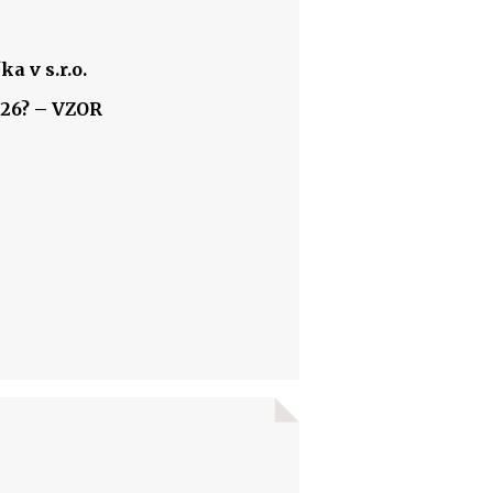
a v s.r.o.
026? – VZOR