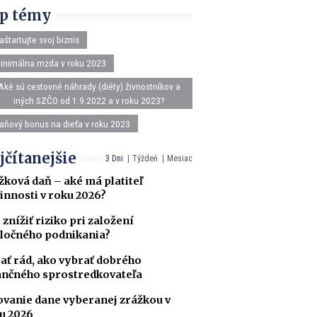
p témy
aštartujte svoj biznis
inimálna mzda v roku 2023
Aké sú cestovné náhrady (diéty) živnostníkov a
iných SZČO od 1.9.2022 a v roku 2023?
aňový bonus na dieťa v roku 2023
jčítanejšie
3 Dni
Týždeň
Mesiac
žková daň – aké má platiteľ
innosti v roku 2026?
 znížiť riziko pri založení
ločného podnikania?
ať rád, ako vybrať dobrého
ančného sprostredkovateľa
ovanie dane vyberanej zrážkou v
u 2026