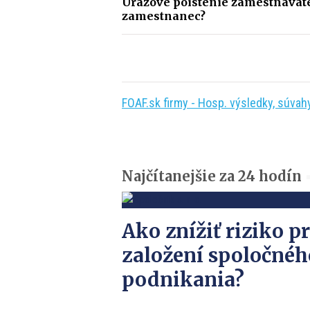
Úrazové poistenie zamestnávate
zamestnanec?
FOAF.sk firmy - Hosp. výsledky, súvahy,
Najčítanejšie za 24 hodín
Ako znížiť riziko pr
založení spoločnéh
podnikania?