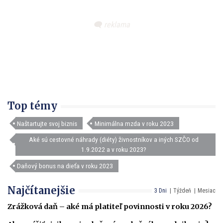
Top témy
Naštartujte svoj biznis
Minimálna mzda v roku 2023
Aké sú cestovné náhrady (diéty) živnostníkov a iných SZČO od
1.9.2022 a v roku 2023?
Daňový bonus na dieťa v roku 2023
Najčítanejšie
3 Dni
Týždeň
Mesiac
Zrážková daň – aké má platiteľ povinnosti v roku 2026?