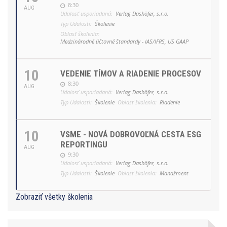
8:30
AUG
Udalosť usporiadaná:
Verlag Dashöfer, s.r.o.
Typ Udalosti:
Školenie
Oblasť školenia:
Medzinárodné účtovné štandardy - IAS/IFRS, US GAAP
10
VEDENIE TÍMOV A RIADENIE PROCESOV
8:30
AUG
Udalosť usporiadaná:
Verlag Dashöfer, s.r.o.
Typ Udalosti:
Školenie
Oblasť školenia:
Riadenie
10
VSME - NOVÁ DOBROVOĽNÁ CESTA ESG
REPORTINGU
AUG
9:30
Udalosť usporiadaná:
Verlag Dashöfer, s.r.o.
Typ Udalosti:
Školenie
Oblasť školenia:
Manažment
Zobraziť všetky školenia