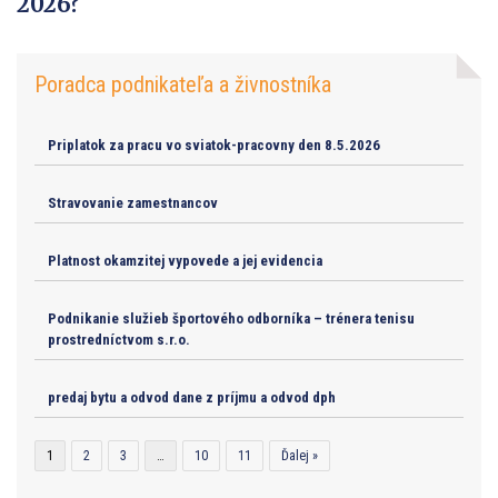
2026?
Poradca podnikateľa a živnostníka
Priplatok za pracu vo sviatok-pracovny den 8.5.2026
Stravovanie zamestnancov
Platnost okamzitej vypovede a jej evidencia
Podnikanie služieb športového odborníka – trénera tenisu
prostredníctvom s.r.o.
predaj bytu a odvod dane z príjmu a odvod dph
1
2
3
…
10
11
Ďalej »