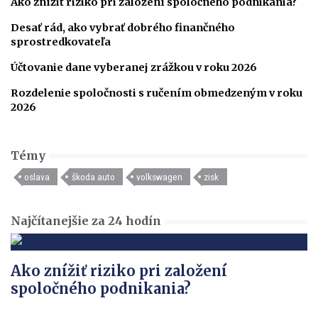
Ako znížiť riziko pri založení spoločného podnikania?
Desať rád, ako vybrať dobrého finančného
sprostredkovateľa
Účtovanie dane vyberanej zrážkou v roku 2026
Rozdelenie spoločnosti s ručením obmedzeným v roku
2026
Témy
oslava
škoda auto
volkswagen
zisk
Najčítanejšie za 24 hodín
Ako znížiť riziko pri založení
spoločného podnikania?