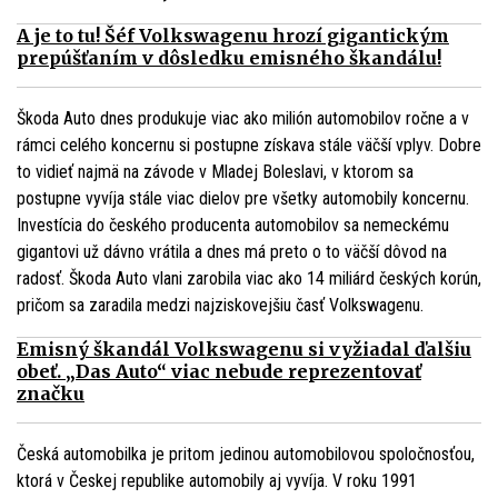
A je to tu! Šéf Volkswagenu hrozí gigantickým
prepúšťaním v dôsledku emisného škandálu!
Škoda Auto dnes produkuje viac ako milión automobilov ročne a v
rámci celého koncernu si postupne získava stále väčší vplyv. Dobre
to vidieť najmä na závode v Mladej Boleslavi, v ktorom sa
postupne vyvíja stále viac dielov pre všetky automobily koncernu.
Investícia do českého producenta automobilov sa nemeckému
gigantovi už dávno vrátila a dnes má preto o to väčší dôvod na
radosť. Škoda Auto vlani zarobila viac ako 14 miliárd českých korún,
pričom sa zaradila medzi najziskovejšiu časť Volkswagenu.
Emisný škandál Volkswagenu si vyžiadal ďalšiu
obeť. „Das Auto“ viac nebude reprezentovať
značku
Česká automobilka je pritom jedinou automobilovou spoločnosťou,
ktorá v Českej republike automobily aj vyvíja. V roku 1991