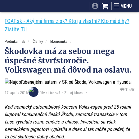
SITA.sk
Podnikam.sk
Mnamky-recepty.sk
MENU
Dobré rady a nápady
ByvanieHrou.sk
FOAF.sk - Aký má firma zisk? Kto ju vlastní? Kto má dlhy?
Zistite TU
Podnikam.sk
Články
Ekonomika
Škodovka má za sebou mega
úspešné štvrťstoročie.
Volkswagen má dôvod na oslavu.
Tlačiť
17. apríla 2016
Zdroj idnes.cz
Silvia Hanová
Keď nemecký automobilový koncern Volkswagen pred 25 rokmi
kupoval konkurenčnú českú Škodu, samotná transakcia v tom
čase vyvolala rôzne emócie a ohlasy. Investícia sa však
nemeckému gigantovi vyplatila a dnes si tak môže povedať, že
to bol skutočne dobrý obchod.