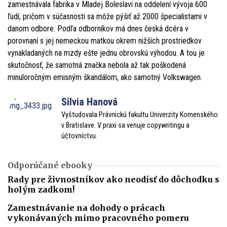
zamestnávala fabrika v Mladej Boleslavi na oddelení vývoja 600
ľudí, pričom v súčasnosti sa môže pýšiť až 2000 špecialistami v
danom odbore. Podľa odborníkov má dnes česká dcéra v
porovnaní s jej nemeckou matkou okrem nižších prostriedkov
vynakladaných na mzdy ešte jednu obrovskú výhodou. A tou je
skutočnosť, že samotná značka nebola až tak poškodená
minuloročným emisným škandálom, ako samotný Volkswagen.
Silvia Hanová
Vyštudovala Právnickú fakultu Univerzity Komenského
v Bratislave. V praxi sa venuje copywritingu a
účtovníctvu.
Odporúčané ebooky
Rady pre živnostníkov ako neodísť do dôchodku s
holým zadkom!
Zamestnávanie na dohody o prácach
vykonávaných mimo pracovného pomeru