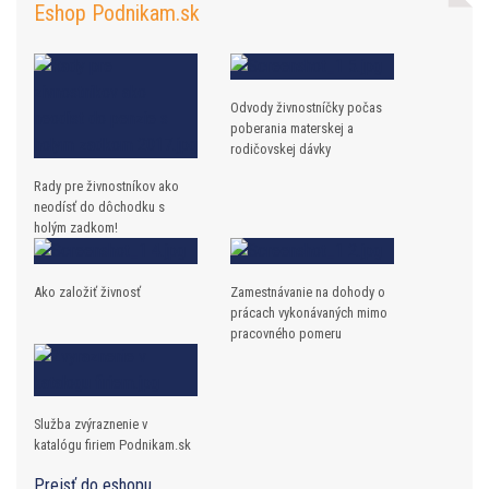
Eshop Podnikam.sk
Odvody živnostníčky počas
poberania materskej a
rodičovskej dávky
Rady pre živnostníkov ako
neodísť do dôchodku s
holým zadkom!
Ako založiť živnosť
Zamestnávanie na dohody o
prácach vykonávaných mimo
pracovného pomeru
Služba zvýraznenie v
katalógu firiem Podnikam.sk
Prejsť do eshopu