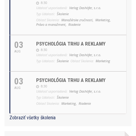
8:30
Udalosť usporiadaná:
Verlag Dashöfer, s.r.o.
Typ Udalosti:
Školenie
Oblasť školenia:
Manažérske zručnosti,
Marketing,
Právo a manažment,
Riadenie
03
PSYCHOLÓGIA TRHU A REKLAMY
8:30
AUG
Udalosť usporiadaná:
Verlag Dashöfer, s.r.o.
Typ Udalosti:
Školenie
Oblasť školenia:
Marketing
03
PSYCHOLÓGIA TRHU A REKLAMY
8:30
AUG
Udalosť usporiadaná:
Verlag Dashöfer, s.r.o.
Typ Udalosti:
Školenie
Oblasť školenia:
Marketing,
Riadenie
Zobraziť všetky školenia