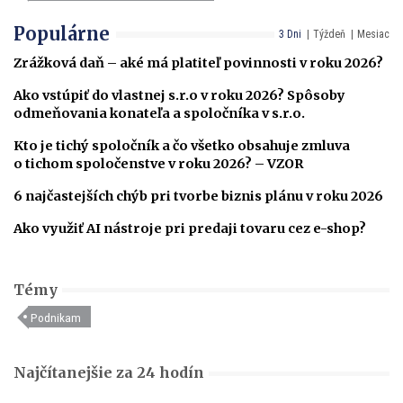
Populárne
3 Dni
Týždeň
Mesiac
Zrážková daň – aké má platiteľ povinnosti v roku 2026?
Ako vstúpiť do vlastnej s.r.o v roku 2026? Spôsoby
odmeňovania konateľa a spoločníka v s.r.o.
Kto je tichý spoločník a čo všetko obsahuje zmluva
o tichom spoločenstve v roku 2026? – VZOR
6 najčastejších chýb pri tvorbe biznis plánu v roku 2026
Ako využiť AI nástroje pri predaji tovaru cez e-shop?
Témy
Podnikam
Najčítanejšie za 24 hodín