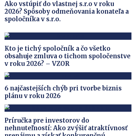
Ako vstúpiť do vlastnej s.r.o v roku
2026? Spôsoby odmeňovania konateľa a
spoločníka v s.r.o.
Kto je tichý spoločník a čo všetko
obsahuje zmluva o tichom spoločenstve
v roku 2026? – VZOR
6 najčastejších chýb pri tvorbe biznis
plánu v roku 2026
Príručka pre investorov do
nehnuteľností: Ako zvýšiť atraktívnosť
prenájmu a získať konkurenčnú