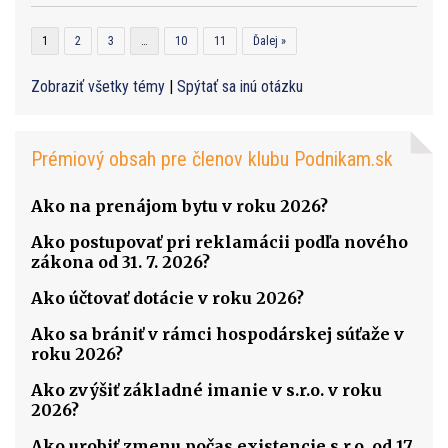
1
2
3
…
10
11
Ďalej »
Zobraziť všetky témy
|
Spýtať sa inú otázku
Prémiový obsah pre členov klubu Podnikam.sk
Ako na prenájom bytu v roku 2026?
Ako postupovať pri reklamácii podľa nového
zákona od 31. 7. 2026?
Ako účtovať dotácie v roku 2026?
Ako sa brániť v rámci hospodárskej súťaže v
roku 2026?
Ako zvýšiť základné imanie v s.r.o. v roku
2026?
Ako urobiť zmenu počas existencie s.r.o. od 17.