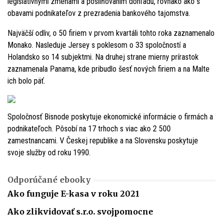
legislatívnymi zmenami a posilňovaním dohľadu, rovnako ako s
obavami podnikateľov z prezradenia bankového tajomstva.
Najväčší odliv, o 50 firiem v prvom kvartáli tohto roka zaznamenalo
Monako. Nasleduje Jersey s poklesom o 33 spoločností a
Holandsko so 14 subjektmi. Na druhej strane mierny prírastok
zaznamenala Panama, kde pribudlo šesť nových firiem a na Malte
ich bolo päť.
Spoločnosť Bisnode poskytuje ekonomické informácie o firmách a
podnikateľoch. Pôsobí na 17 trhoch s viac ako 2 500
zamestnancami. V Českej republike a na Slovensku poskytuje
svoje služby od roku 1990.
Odporúčané ebooky
Ako funguje E-kasa v roku 2021
Ako zlikvidovať s.r.o. svojpomocne