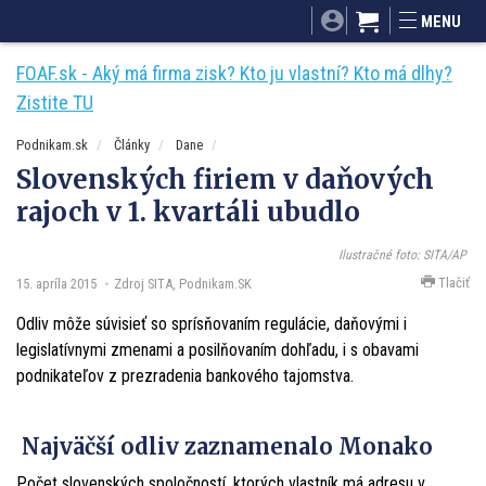
SITA.sk
Podnikam.sk
Mnamky-recepty.sk
MENU
Dobré rady a nápady
ByvanieHrou.sk
FOAF.sk - Aký má firma zisk? Kto ju vlastní? Kto má dlhy?
Zistite TU
Podnikam.sk
Články
Dane
Slovenských firiem v daňových
rajoch v 1. kvartáli ubudlo
Ilustračné foto: SITA/AP
Tlačiť
15. apríla 2015
Zdroj SITA, Podnikam.SK
Odliv môže súvisieť so sprísňovaním regulácie, daňovými i
legislatívnymi zmenami a posilňovaním dohľadu, i s obavami
podnikateľov z prezradenia bankového tajomstva.
Najväčší odliv zaznamenalo Monako
Počet slovenských spoločností, ktorých vlastník má adresu v