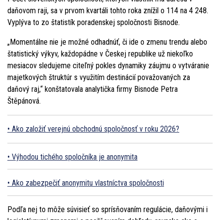
daňovom raji, sa v prvom kvartáli tohto roka znížil o 114 na 4 248.
Vyplýva to zo štatistík poradenskej spoločnosti Bisnode.
„Momentálne nie je možné odhadnúť, či ide o zmenu trendu alebo
štatistický výkyv, každopádne v Českej republike už niekoľko
mesiacov sledujeme citeľný pokles dynamiky záujmu o vytváranie
majetkových štruktúr s využitím destinácií považovaných za
daňový raj,“ konštatovala analytička firmy Bisnode Petra
Štěpánová.
Ako založiť verejnú obchodnú spoločnosť v roku 2026?
Výhodou tichého spoločníka je anonymita
Ako zabezpečiť anonymitu vlastníctva spoločnosti
Podľa nej to môže súvisieť so sprísňovaním regulácie, daňovými i