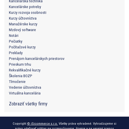
Kancelárska technika
Kancelárske potreby
Kurzy rozvoja osobnosti
Kurzy účtovníctva
Manažérske kurzy
Mzdový software
Notári
Pečiatky
Počítačové kurzy
Preklady
Prenájom kancelárskych priestorov
Prieskum trhu
Rekvalifikačné kurzy
Školenia BOZP
Tlmočenie
Vedenie účtovníctva
Virtuálna kancelária
Zobraziť všetky firmy
Copyright
© iSicommerce s.r.o.
Všetky práva vyhradené. Vyhradzujeme si
právo udeľovať súhlas na rozmnožovanie, šírenie a na verejný prenos