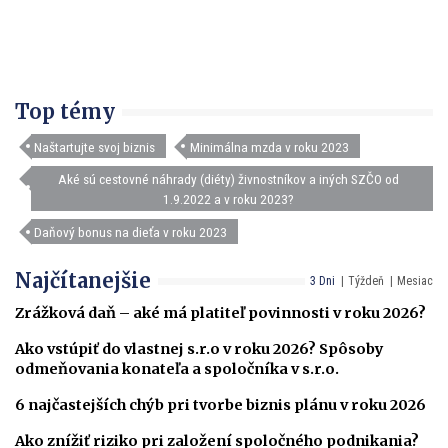
Top témy
Naštartujte svoj biznis
Minimálna mzda v roku 2023
Aké sú cestovné náhrady (diéty) živnostníkov a iných SZČO od
1.9.2022 a v roku 2023?
Daňový bonus na dieťa v roku 2023
Najčítanejšie
3 Dni
Týždeň
Mesiac
Zrážková daň – aké má platiteľ povinnosti v roku 2026?
Ako vstúpiť do vlastnej s.r.o v roku 2026? Spôsoby
odmeňovania konateľa a spoločníka v s.r.o.
6 najčastejších chýb pri tvorbe biznis plánu v roku 2026
Ako znížiť riziko pri založení spoločného podnikania?