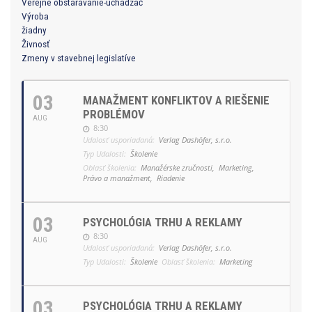
Verejné obstarávanie-uchádzač
Výroba
žiadny
Živnosť
Zmeny v stavebnej legislatíve
03
MANAŽMENT KONFLIKTOV A RIEŠENIE
PROBLÉMOV
AUG
8:30
Udalosť usporiadaná:
Verlag Dashöfer, s.r.o.
Typ Udalosti:
Školenie
Oblasť školenia:
Manažérske zručnosti,
Marketing,
Právo a manažment,
Riadenie
03
PSYCHOLÓGIA TRHU A REKLAMY
8:30
AUG
Udalosť usporiadaná:
Verlag Dashöfer, s.r.o.
Typ Udalosti:
Školenie
Oblasť školenia:
Marketing
03
PSYCHOLÓGIA TRHU A REKLAMY