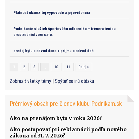
Platnost okamzitej vypovede a jej evidencia
Podnikanie služieb športového odborníka – trénera tenisu
prostredníctvom s.r.o.
predaj bytu a odvod dane z príjmu a odvod dph
1
2
3
…
10
11
Ďalej »
Zobraziť všetky témy
|
Spýtať sa inú otázku
Prémiový obsah pre členov klubu Podnikam.sk
Ako na prenájom bytu v roku 2026?
Ako postupovať pri reklamácii podľa nového
zákona od 31. 7. 2026?