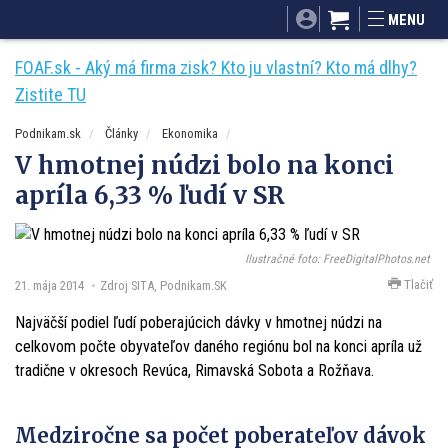
SITA.sk
Podnikam.sk
Mnamky-recepty.sk
MENU
Dobré rady a nápady
ByvanieHrou.sk
FOAF.sk - Aký má firma zisk? Kto ju vlastní? Kto má dlhy?
Zistite TU
Podnikam.sk
Články
Ekonomika
V hmotnej núdzi bolo na konci
apríla 6,33 % ľudí v SR
Ilustračné foto: FreeDigitalPhotos.net
Tlačiť
21. mája 2014
Zdroj SITA, Podnikam.SK
Najväčší podiel ľudí poberajúcich dávky v hmotnej núdzi na
celkovom počte obyvateľov daného regiónu bol na konci apríla už
tradične v okresoch Revúca, Rimavská Sobota a Rožňava.
Medziročne sa počet poberateľov dávok