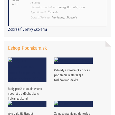
8:30
AUG
Udalosť usporiadaná:
Verlag Dashöfer, s.r.o.
Typ Udalosti:
Školenie
Oblasť školenia:
Marketing,
Riadenie
Zobraziť všetky školenia
Eshop Podnikam.sk
Odvody živnostníčky počas
poberania materskej a
rodičovskej dávky
Rady pre živnostníkov ako
neodísť do dôchodku s
holým zadkom!
Ako založiť živnosť
Zamestnávanie na dohody o