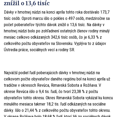
znížil o 13,6 tisíc
Dávky v hmotnej núdzi na konci apríla tohto roka dostávalo 173,7
tisíc osôb. Oproti marcu išlo o pokles o 497 osôb, medziročne sa
počet poberateľov týchto dávok znížil o 13,6 tisíc. Na dávky v
hmotnej núdzi bolo po zohľadnení ostatných členov rodiny minulý
mesiac celkovo odkázaných 342,6 tisíc osôb, čo je 6,33 % z
celkového počtu obyvateľov na Slovensku. Vyplýva to z údajov
Ústredia práce, sociálnych vecí a rodiny SR.
Najväčší podiel ľudí poberajúcich dávky v hmotnej núdzi na
celkovom počte obyvateľov daného regiónu bol na konci apríla už
tradične v okresoch Revúca, Rimavská Sobota a Rožňava. V
okrese Revúca išlo o 9,4 tis. ľudí, čo tvorí 23,38 % z počtu
obyvateľov tohto okresu. Okres Rimavská Sobota vykázal ku koncu
minulého mesiaca takmer 18,2 tis. ľudí odkázaných na sociálne
dávky. Išlo o 21,44 % z celkového počtu obyvateľov tohto okresu.
V okrese Rožňava bolo 18,68 % ľudí, ktorí žili zo sociálnych dávok,