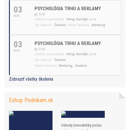
03
PSYCHOLÓGIA TRHU A REKLAMY
8:30
AUG
Udalosť usporiadaná:
Verlag Dashöfer, s.r.o.
Typ Udalosti:
Školenie
Oblasť školenia:
Marketing
03
PSYCHOLÓGIA TRHU A REKLAMY
8:30
AUG
Udalosť usporiadaná:
Verlag Dashöfer, s.r.o.
Typ Udalosti:
Školenie
Oblasť školenia:
Marketing,
Riadenie
Zobraziť všetky školenia
Eshop Podnikam.sk
Odvody živnostníčky počas