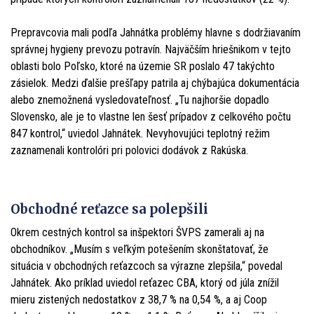
Prepravcovia mali podľa Jahnátka problémy hlavne s dodržiavaním
správnej hygieny prevozu potravín. Najväčším hriešnikom v tejto
oblasti bolo Poľsko, ktoré na územie SR poslalo 47 takýchto
zásielok. Medzi ďalšie prešľapy patrila aj chýbajúca dokumentácia
alebo znemožnená vysledovateľnosť. „Tu najhoršie dopadlo
Slovensko, ale je to vlastne len šesť prípadov z celkového počtu
847 kontrol,“ uviedol Jahnátek. Nevyhovujúci teplotný režim
zaznamenali kontrolóri pri polovici dodávok z Rakúska.
Obchodné reťazce sa polepšili
Okrem cestných kontrol sa inšpektori ŠVPS zamerali aj na
obchodníkov. „Musím s veľkým potešením skonštatovať, že
situácia v obchodných reťazcoch sa výrazne zlepšila,“ povedal
Jahnátek. Ako príklad uviedol reťazec CBA, ktorý od júla znížil
mieru zistených nedostatkov z 38,7 % na 0,54 %, a aj Coop