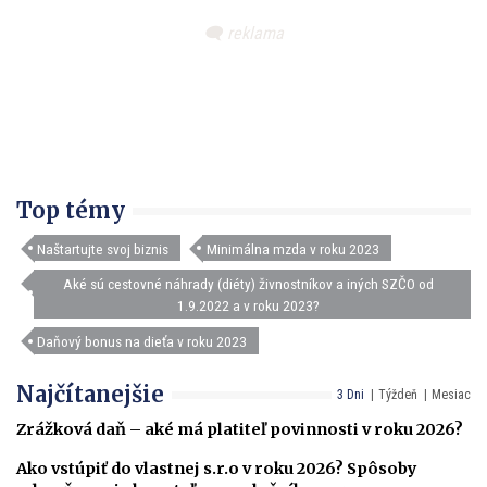
Top témy
Naštartujte svoj biznis
Minimálna mzda v roku 2023
Aké sú cestovné náhrady (diéty) živnostníkov a iných SZČO od
1.9.2022 a v roku 2023?
Daňový bonus na dieťa v roku 2023
Najčítanejšie
3 Dni
Týždeň
Mesiac
Zrážková daň – aké má platiteľ povinnosti v roku 2026?
Ako vstúpiť do vlastnej s.r.o v roku 2026? Spôsoby