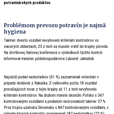
potravinárskych produktov.
Problémom prevozu potravín je najmä
hygiena
Takmer dvesto vozidiel nevyhovelo kritériám kontrolórov vo
viacerých oblastiach, 23 z nich sa muselo vrátiť do krajiny pôvodu.
Na štvrtkovej tlačovej konferencii o výsledkoch týchto kontrol
informoval minister pôdohospodárstva Ľubomír Jahnátek.
Najväčší podiel nedostatkov (61 %) zaznamenali veterinári v
prípade dodávok z Rakúska. Z celkového počtu 18 vozidiel
prevážajúcich tovar z tejto krajiny až 11 z nich nevyhovelo
kritériám kontrolórov. Na druhom mieste skončilo Poľsko s 347
kontrolovanými vozidlami a podielom nezrovnalostí takmer 37 %.
Prvú trojicu uzatvára Slovensko s 847 kontrolovanými vozidlami, v
prípade ktorých kontrolóri zaznamenali 187 nedostatkov (22 %).