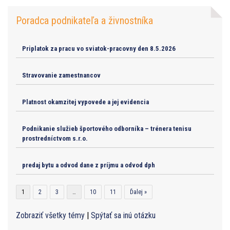
Poradca podnikateľa a živnostníka
Priplatok za pracu vo sviatok-pracovny den 8.5.2026
Stravovanie zamestnancov
Platnost okamzitej vypovede a jej evidencia
Podnikanie služieb športového odborníka – trénera tenisu
prostredníctvom s.r.o.
predaj bytu a odvod dane z príjmu a odvod dph
1
2
3
…
10
11
Ďalej »
Zobraziť všetky témy
|
Spýtať sa inú otázku