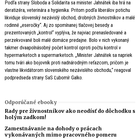
Podľa strany Sloboda a Solidarita sa minister Jahnátek iba hrá na
deratizéra, veterinára a hygienika. Pritom podľa liberálov potichu
likviduje slovenský nezávislý obchod, drobných živnostníkov a malé
rodinné „eseročky“. Aj zo spomínanej tlačovej besedy a
prezentovaných „kontrol“ vyplýva, že najviac prenasledované a
perzekvované boli malé domáce predajne. Bolo v nich vykonaný
takmer dvaapolnásobný počet kontrol oproti počtu kontrol v
hypermarketoch a supermarketoch. „Minister Jahnátek sa napriek
tomu tvári ako bojovník proti nadnárodným reťazcom, pričom je
vlastne likvidátorom slovenského nezávislého obchodu,“ reagoval
podpredseda strany SaS Ľubomír Galko.
Odporúčané ebooky
Rady pre živnostníkov ako neodísť do dôchodku s
holým zadkom!
Zamestnávanie na dohody o prácach
vykonávaných mimo pracovného pomeru