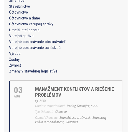
Smernice
Stavebníctvo
Účtovníctvo
Účtovníctvo a dane
Účtovníctvo verejnej správy
Umelá inteligencia
Verejná správa
Verejné obstarávanie-obstarávateľ
Verejné obstarávanie-uchádzač
Výroba
žiadny
Živnosť
Zmeny v stavebnej legislatíve
03
MANAŽMENT KONFLIKTOV A RIEŠENIE
PROBLÉMOV
AUG
8:30
Udalosť usporiadaná:
Verlag Dashöfer, s.r.o.
Typ Udalosti:
Školenie
Oblasť školenia:
Manažérske zručnosti,
Marketing,
Právo a manažment,
Riadenie