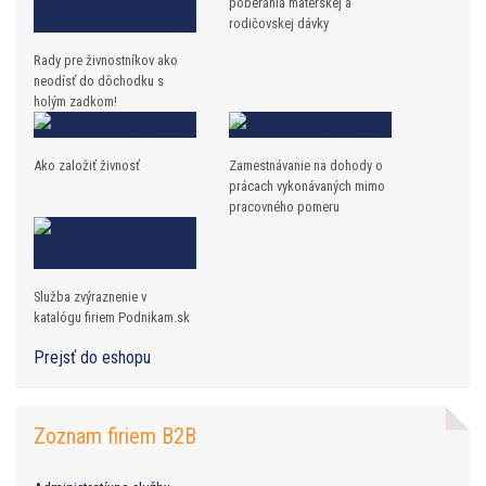
poberania materskej a
rodičovskej dávky
Rady pre živnostníkov ako
neodísť do dôchodku s
holým zadkom!
Ako založiť živnosť
Zamestnávanie na dohody o
prácach vykonávaných mimo
pracovného pomeru
Služba zvýraznenie v
katalógu firiem Podnikam.sk
Prejsť do eshopu
Zoznam firiem B2B