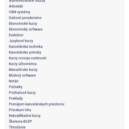
Administratívne služby
Advokáti
CRM systémy
Daňové poradenstvo
Ekonomické kurzy
Ekonomický software
Exekútori
Jazykové kurzy
Kancelárska technika
Kancelárske potreby
Kurzy rozvoja osobnosti
Kurzy účtovníctva
Manažérske kurzy
Mzdový software
Notári
Pečiatky
Počítačové kurzy
Preklady
Prenájom kancelárskych priestorov
Prieskum trhu
Rekvalifikačné kurzy
Školenia BOZP
Tlmočenie