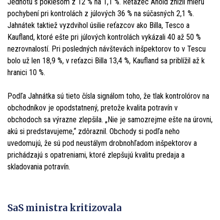
Jednotu s poklesom z 12 % na 1,1 %. Reťazec Ahold znížil mieru
pochybení pri kontrolách z júlových 36 % na súčasných 2,1 %.
Jahnátek taktiež vyzdvihol úsilie reťazcov ako Billa, Tesco a
Kaufland, ktoré ešte pri júlových kontrolách vykázali 40 až 50 %
nezrovnalostí. Pri posledných návštevách inšpektorov to v Tescu
bolo už len 18,9 %, v reťazci Billa 13,4 %, Kaufland sa priblížil až k
hranici 10 %.
Podľa Jahnátka sú tieto čísla signálom toho, že tlak kontrolórov na
obchodníkov je opodstatnený, pretože kvalita potravín v
obchodoch sa výrazne zlepšila. „Nie je samozrejme ešte na úrovni,
akú si predstavujeme,“ zdôraznil. Obchody si podľa neho
uvedomujú, že sú pod neustálym drobnohľadom inšpektorov a
prichádzajú s opatreniami, ktoré zlepšujú kvalitu predaja a
skladovania potravín.
SaS ministra kritizovala