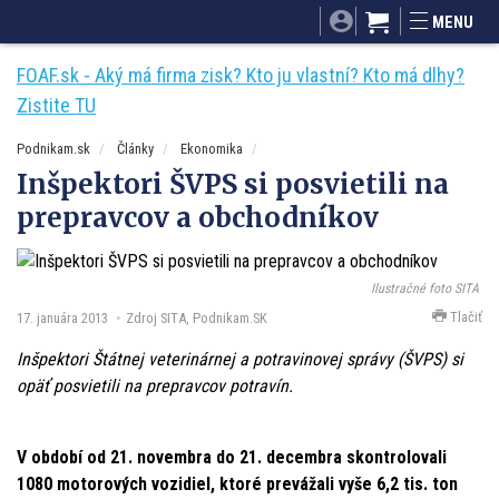
SITA.sk
Podnikam.sk
Mnamky-recepty.sk
MENU
Dobré rady a nápady
ByvanieHrou.sk
FOAF.sk - Aký má firma zisk? Kto ju vlastní? Kto má dlhy?
Zistite TU
Podnikam.sk
Články
Ekonomika
Inšpektori ŠVPS si posvietili na
prepravcov a obchodníkov
Ilustračné foto SITA
Tlačiť
17. januára 2013
Zdroj SITA, Podnikam.SK
Inšpektori Štátnej veterinárnej a potravinovej správy (ŠVPS) si
opäť posvietili na prepravcov potravín.
V období od 21. novembra do 21. decembra skontrolovali
1080 motorových vozidiel, ktoré prevážali vyše 6,2 tis. ton