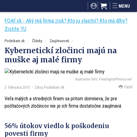
SITA.sk
Podnikam.sk
Mnamky-recepty.sk
MENU
Dobré rady a nápady
ByvanieHrou.sk
FOAF.sk - Aký má firma zisk? Kto ju vlastní? Kto má dlhy?
Zistite TU
Podnikam.sk
Články
Zaujímavosti
Kybernetickí zločinci majú na
muške aj malé firmy
Ilustračné foto: FreeDigitalPhotos.net
Tlačiť
2. februára 2015
Zdroj Podnikam.SK
Veľa malých a stredných firiem sa pritom domnieva, že pre
počítačových zločincov nie je ich firma dostatočne zaujímavá.
56% útokov viedlo k poškodeniu
povesti firmy