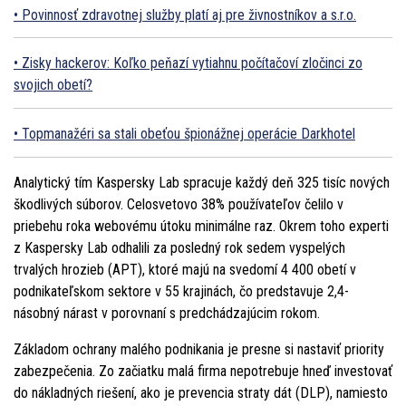
Povinnosť zdravotnej služby platí aj pre živnostníkov a s.r.o.
Zisky hackerov: Koľko peňazí vytiahnu počítačoví zločinci zo
svojich obetí?
Topmanažéri sa stali obeťou špionážnej operácie Darkhotel
Analytický tím Kaspersky Lab spracuje každý deň 325 tisíc nových
škodlivých súborov. Celosvetovo 38% používateľov čelilo v
priebehu roka webovému útoku minimálne raz. Okrem toho experti
z Kaspersky Lab odhalili za posledný rok sedem vyspelých
trvalých hrozieb (APT), ktoré majú na svedomí 4 400 obetí v
podnikateľskom sektore v 55 krajinách, čo predstavuje 2,4-
násobný nárast v porovnaní s predchádzajúcim rokom.
Základom ochrany malého podnikania je presne si nastaviť priority
zabezpečenia. Zo začiatku malá firma nepotrebuje hneď investovať
do nákladných riešení, ako je prevencia straty dát (DLP), namiesto