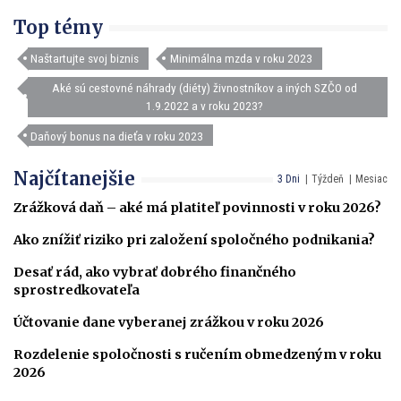
Top témy
Naštartujte svoj biznis
Minimálna mzda v roku 2023
Aké sú cestovné náhrady (diéty) živnostníkov a iných SZČO od
1.9.2022 a v roku 2023?
Daňový bonus na dieťa v roku 2023
Najčítanejšie
3 Dni
Týždeň
Mesiac
Zrážková daň – aké má platiteľ povinnosti v roku 2026?
Ako znížiť riziko pri založení spoločného podnikania?
Desať rád, ako vybrať dobrého finančného
sprostredkovateľa
Účtovanie dane vyberanej zrážkou v roku 2026
Rozdelenie spoločnosti s ručením obmedzeným v roku
2026