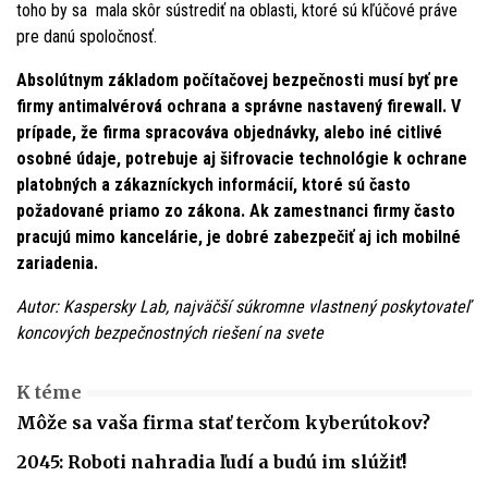
toho by sa mala skôr sústrediť na oblasti, ktoré sú kľúčové práve
pre danú spoločnosť.
Absolútnym základom počítačovej bezpečnosti musí byť pre
firmy antimalvérová ochrana a správne nastavený firewall. V
prípade, že firma spracováva objednávky, alebo iné citlivé
osobné údaje, potrebuje aj šifrovacie technológie k ochrane
platobných a zákazníckych informácií, ktoré sú často
požadované priamo zo zákona. Ak zamestnanci firmy často
pracujú mimo kancelárie, je dobré zabezpečiť aj ich mobilné
zariadenia.
Autor: Kaspersky Lab, najväčší súkromne vlastnený poskytovateľ
koncových bezpečnostných riešení na svete
K téme
Môže sa vaša firma stať terčom kyberútokov?
2045: Roboti nahradia ľudí a budú im slúžiť!