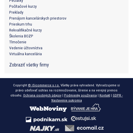
Pečiatky
Počítačové kurzy
Preklady
Prenájom kancelárskych priestorov
Prieskum trhu
Rekvalifikačné kurzy
Školenia BOZP
Tlmočenie
Vedenie účtovníctva
Virtuálna kancelária
Zobraziť všetky firmy
Copyright
© iSicommerce s.r.o.
Všetky práva vyhradené. Vyhradzujeme si
právo udeľovať súhlas na rozmnožovanie, šírenie a na verejný prenos
obsahu.
Ochrana osobných údajov
|
Podmienky používania
|
Kontakt
|
GDPR -
Nastavenie sukromia