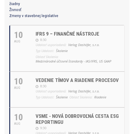
žiadny
Živnosť
Zmeny v stavebnej legislatíve
10
IFRS 9 – FINANČNÉ NÁSTROJE
8:30
AUG
Udalosť usporiadaná:
Verlag Dashöfer, s.r.o.
Typ Udalosti:
Školenie
Oblasť školenia:
Medzinárodné účtovné štandardy - IAS/IFRS, US GAAP
10
VEDENIE TÍMOV A RIADENIE PROCESOV
8:30
AUG
Udalosť usporiadaná:
Verlag Dashöfer, s.r.o.
Typ Udalosti:
Školenie
Oblasť školenia:
Riadenie
10
VSME - NOVÁ DOBROVOĽNÁ CESTA ESG
REPORTINGU
AUG
9:30
Udalosť usporiadaná:
Verlag Dashöfer, s.r.o.