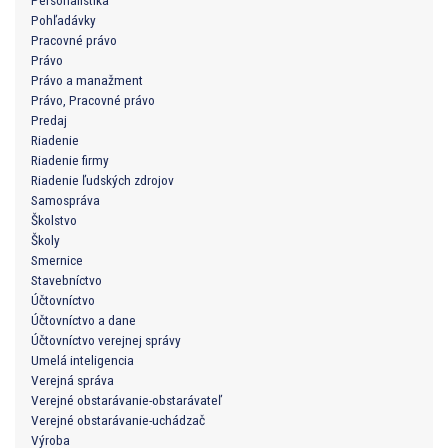
Personalistika
Pohľadávky
Pracovné právo
Právo
Právo a manažment
Právo, Pracovné právo
Predaj
Riadenie
Riadenie firmy
Riadenie ľudských zdrojov
Samospráva
Školstvo
Školy
Smernice
Stavebníctvo
Účtovníctvo
Účtovníctvo a dane
Účtovníctvo verejnej správy
Umelá inteligencia
Verejná správa
Verejné obstarávanie-obstarávateľ
Verejné obstarávanie-uchádzač
Výroba