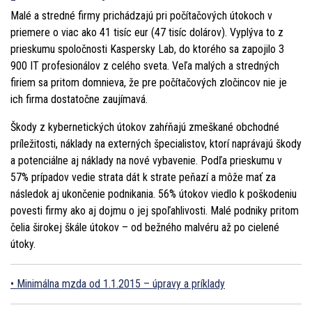
Malé a stredné firmy prichádzajú pri počítačových útokoch v
priemere o viac ako 41 tisíc eur (47 tisíc dolárov). Vyplýva to z
prieskumu spoločnosti Kaspersky Lab, do ktorého sa zapojilo 3
900 IT profesionálov z celého sveta. Veľa malých a stredných
firiem sa pritom domnieva, že pre počítačových zločincov nie je
ich firma dostatočne zaujímavá.
Škody z kybernetických útokov zahŕňajú zmeškané obchodné
príležitosti, náklady na externých špecialistov, ktorí naprávajú škody
a potenciálne aj náklady na nové vybavenie. Podľa prieskumu v
57% prípadov vedie strata dát k strate peňazí a môže mať za
následok aj ukončenie podnikania. 56% útokov viedlo k poškodeniu
povesti firmy ako aj dojmu o jej spoľahlivosti. Malé podniky pritom
čelia širokej škále útokov – od bežného malvéru až po cielené
útoky.
Minimálna mzda od 1.1.2015 – úpravy a príklady