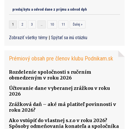
predaj bytu a odvod dane z príjmu a odvod dph
1
2
3
…
10
11
Ďalej »
Zobraziť všetky témy
|
Spýtať sa inú otázku
Prémiový obsah pre členov klubu Podnikam.sk
Rozdelenie spoločnosti s ručením
obmedzeným v roku 2026
Účtovanie dane vyberanej zrážkou v roku
2026
Zrážková daň – aké má platiteľ povinnosti v
roku 2026?
Ako vstúpiť do vlastnej s.r.o v roku 2026?
Spôsoby odmeňovania konateľa a spoločníka