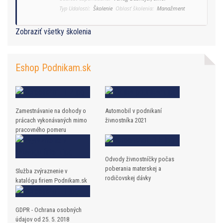
Typ Udalosti:
Školenie
Oblasť školenia:
Manažment
Zobraziť všetky školenia
Eshop Podnikam.sk
Zamestnávanie na dohody o
Automobil v podnikaní
prácach vykonávaných mimo
živnostníka 2021
pracovného pomeru
Odvody živnostníčky počas
poberania materskej a
Služba zvýraznenie v
rodičovskej dávky
katalógu firiem Podnikam.sk
GDPR - Ochrana osobných
údajov od 25. 5. 2018