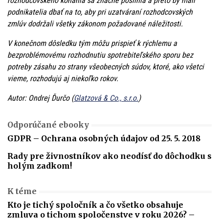
rozhodcovského konania sa značne posilnia a preto by mali
podnikatelia dbať na to, aby pri uzatváraní rozhodcovských
zmlúv dodržali všetky zákonom požadované náležitosti.
V konečnom dôsledku tým môžu prispieť k rýchlemu a
bezproblémovému rozhodnutiu spotrebiteľského sporu bez
potreby zásahu zo strany všeobecných súdov, ktoré, ako všetci
vieme, rozhodujú aj niekoľko rokov.
Autor: Ondrej Ďurčo (
Glatzová & Co., s.r.o.
)
Odporúčané ebooky
GDPR – Ochrana osobných údajov od 25. 5. 2018
Rady pre živnostníkov ako neodísť do dôchodku s
holým zadkom!
K téme
Kto je tichý spoločník a čo všetko obsahuje
zmluva o tichom spoločenstve v roku 2026? –