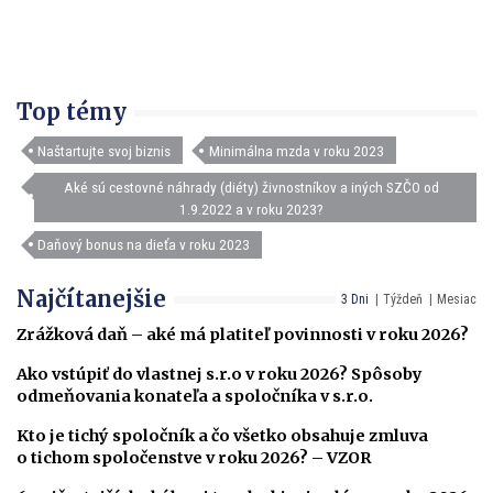
Top témy
Naštartujte svoj biznis
Minimálna mzda v roku 2023
Aké sú cestovné náhrady (diéty) živnostníkov a iných SZČO od
1.9.2022 a v roku 2023?
Daňový bonus na dieťa v roku 2023
Najčítanejšie
3 Dni
Týždeň
Mesiac
Zrážková daň – aké má platiteľ povinnosti v roku 2026?
Ako vstúpiť do vlastnej s.r.o v roku 2026? Spôsoby
odmeňovania konateľa a spoločníka v s.r.o.
Kto je tichý spoločník a čo všetko obsahuje zmluva
o tichom spoločenstve v roku 2026? – VZOR