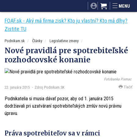
SITA.sk
Podnikam.sk
Mnamky-recepty.sk
MENU
Dobré rady a nápady
ByvanieHrou.sk
FOAF.sk - Aký má firma zisk? Kto ju vlastní? Kto má dlhy?
Zistite TU
Podnikam.sk
Články
Legislatívne zmeny
Nové pravidlá pre spotrebiteľské
rozhodcovské konanie
Fotobanka Pixmac
Tlačiť
22. januára 2015
Zdroj Podnikam.SK
Podnikatelia si musia dávať pozor, aby od 1. januára 2015
dodržiavali pri uzatváraní spotrebiteľských zmlúv novú právnu
úpravu.
Práva spotrebiteľov sa v rámci