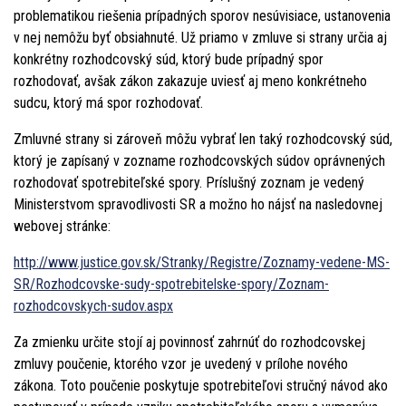
problematikou riešenia prípadných sporov nesúvisiace, ustanovenia
v nej nemôžu byť obsiahnuté. Už priamo v zmluve si strany určia aj
konkrétny rozhodcovský súd, ktorý bude prípadný spor
rozhodovať, avšak zákon zakazuje uviesť aj meno konkrétneho
sudcu, ktorý má spor rozhodovať.
Zmluvné strany si zároveň môžu vybrať len taký rozhodcovský súd,
ktorý je zapísaný v zozname rozhodcovských súdov oprávnených
rozhodovať spotrebiteľské spory. Príslušný zoznam je vedený
Ministerstvom spravodlivosti SR a možno ho nájsť na nasledovnej
webovej stránke:
http://www.justice.gov.sk/Stranky/Registre/Zoznamy-vedene-MS-
SR/Rozhodcovske-sudy-spotrebitelske-spory/Zoznam-
rozhodcovskych-sudov.aspx
Za zmienku určite stojí aj povinnosť zahrnúť do rozhodcovskej
zmluvy poučenie, ktorého vzor je uvedený v prílohe nového
zákona. Toto poučenie poskytuje spotrebiteľovi stručný návod ako