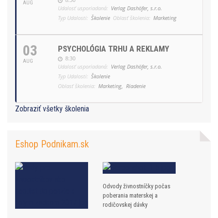
AUG
Udalosť usporiadaná:
Verlag Dashöfer, s.r.o.
Typ Udalosti:
Školenie
Oblasť školenia:
Marketing
03
PSYCHOLÓGIA TRHU A REKLAMY
8:30
AUG
Udalosť usporiadaná:
Verlag Dashöfer, s.r.o.
Typ Udalosti:
Školenie
Oblasť školenia:
Marketing,
Riadenie
Zobraziť všetky školenia
Eshop Podnikam.sk
Odvody živnostníčky počas
poberania materskej a
rodičovskej dávky