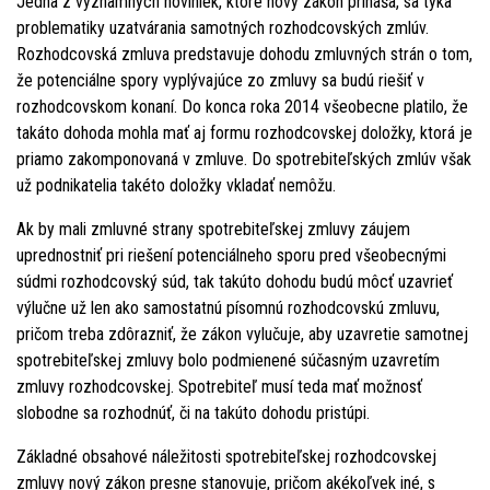
Jedna z významných noviniek, ktoré nový zákon prináša, sa týka
problematiky uzatvárania samotných rozhodcovských zmlúv.
Rozhodcovská zmluva predstavuje dohodu zmluvných strán o tom,
že potenciálne spory vyplývajúce zo zmluvy sa budú riešiť v
rozhodcovskom konaní. Do konca roka 2014 všeobecne platilo, že
takáto dohoda mohla mať aj formu rozhodcovskej doložky, ktorá je
priamo zakomponovaná v zmluve. Do spotrebiteľských zmlúv však
už podnikatelia takéto doložky vkladať nemôžu.
Ak by mali zmluvné strany spotrebiteľskej zmluvy záujem
uprednostniť pri riešení potenciálneho sporu pred všeobecnými
súdmi rozhodcovský súd, tak takúto dohodu budú môcť uzavrieť
výlučne už len ako samostatnú písomnú rozhodcovskú zmluvu,
pričom treba zdôrazniť, že zákon vylučuje, aby uzavretie samotnej
spotrebiteľskej zmluvy bolo podmienené súčasným uzavretím
zmluvy rozhodcovskej. Spotrebiteľ musí teda mať možnosť
slobodne sa rozhodnúť, či na takúto dohodu pristúpi.
Základné obsahové náležitosti spotrebiteľskej rozhodcovskej
zmluvy nový zákon presne stanovuje, pričom akékoľvek iné, s