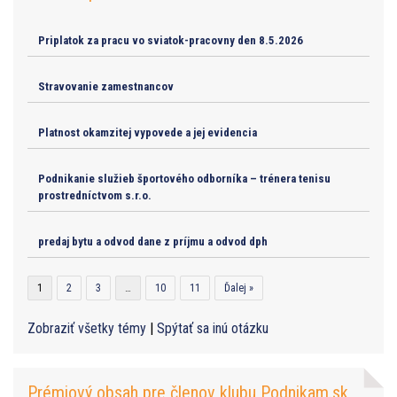
Priplatok za pracu vo sviatok-pracovny den 8.5.2026
Stravovanie zamestnancov
Platnost okamzitej vypovede a jej evidencia
Podnikanie služieb športového odborníka – trénera tenisu
prostredníctvom s.r.o.
predaj bytu a odvod dane z príjmu a odvod dph
1
2
3
…
10
11
Ďalej »
Zobraziť všetky témy
|
Spýtať sa inú otázku
Prémiový obsah pre členov klubu Podnikam.sk