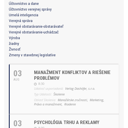
Účtovníctvo a dane
Účtovníctvo verejnej správy
Umelá inteligencia
Verejná správa
Verejné obstarávanie-obstarávateľ
Verejné obstarávanie-uchádzač
Výroba
žiadny
Živnosť
Zmeny v stavebnej legislatíve
03
MANAŽMENT KONFLIKTOV A RIEŠENIE
PROBLÉMOV
AUG
8:30
Udalosť usporiadaná:
Verlag Dashöfer, s.r.o.
Typ Udalosti:
Školenie
Oblasť školenia:
Manažérske zručnosti,
Marketing,
Právo a manažment,
Riadenie
03
PSYCHOLÓGIA TRHU A REKLAMY
8:30