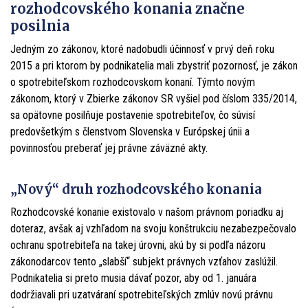
rozhodcovského konania značne
posilnia
Jedným zo zákonov, ktoré nadobudli účinnosť v prvý deň roku
2015 a pri ktorom by podnikatelia mali zbystriť pozornosť, je zákon
o spotrebiteľskom rozhodcovskom konaní. Týmto novým
zákonom, ktorý v Zbierke zákonov SR vyšiel pod číslom 335/2014,
sa opätovne posilňuje postavenie spotrebiteľov, čo súvisí
predovšetkým s členstvom Slovenska v Európskej únii a
povinnosťou preberať jej právne záväzné akty.
„Nový“ druh rozhodcovského konania
Rozhodcovské konanie existovalo v našom právnom poriadku aj
doteraz, avšak aj vzhľadom na svoju konštrukciu nezabezpečovalo
ochranu spotrebiteľa na takej úrovni, akú by si podľa názoru
zákonodarcov tento „slabší“ subjekt právnych vzťahov zaslúžil.
Podnikatelia si preto musia dávať pozor, aby od 1. januára
dodržiavali pri uzatváraní spotrebiteľských zmlúv novú právnu