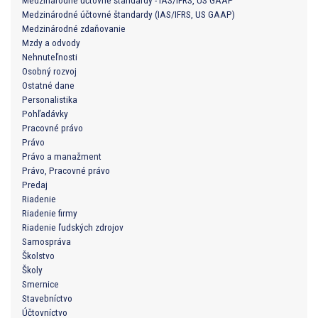
Medzinárodné účtovné štandardy - IAS/IFRS, US GAAP
Medzinárodné účtovné štandardy (IAS/IFRS, US GAAP)
Medzinárodné zdaňovanie
Mzdy a odvody
Nehnuteľnosti
Osobný rozvoj
Ostatné dane
Personalistika
Pohľadávky
Pracovné právo
Právo
Právo a manažment
Právo, Pracovné právo
Predaj
Riadenie
Riadenie firmy
Riadenie ľudských zdrojov
Samospráva
Školstvo
Školy
Smernice
Stavebníctvo
Účtovníctvo