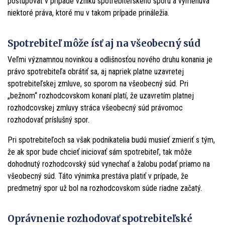
postupovať v prípade vzniku spotrebiteľského sporu a vymenúva
niektoré práva, ktoré mu v takom prípade prináležia.
Spotrebiteľ môže ísť aj na všeobecný súd
Veľmi významnou novinkou a odlišnosťou nového druhu konania je
právo spotrebiteľa obrátiť sa, aj napriek platne uzavretej
spotrebiteľskej zmluve, so sporom na všeobecný súd. Pri
„bežnom“ rozhodcovskom konaní platí, že uzavretím platnej
rozhodcovskej zmluvy stráca všeobecný súd právomoc
rozhodovať príslušný spor.
Pri spotrebiteľoch sa však podnikatelia budú musieť zmieriť s tým,
že ak spor bude chcieť iniciovať sám spotrebiteľ, tak môže
dohodnutý rozhodcovský súd vynechať a žalobu podať priamo na
všeobecný súd. Táto výnimka prestáva platiť v prípade, že
predmetný spor už bol na rozhodcovskom súde riadne začatý.
Oprávnenie rozhodovať spotrebiteľské