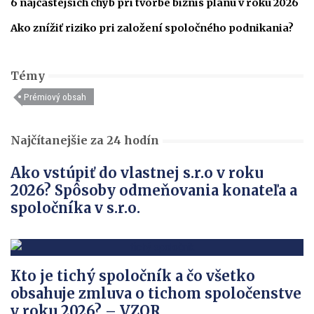
6 najčastejších chýb pri tvorbe biznis plánu v roku 2026
Ako znížiť riziko pri založení spoločného podnikania?
Témy
Prémiový obsah
Najčítanejšie za 24 hodín
Ako vstúpiť do vlastnej s.r.o v roku
2026? Spôsoby odmeňovania konateľa a
spoločníka v s.r.o.
Kto je tichý spoločník a čo všetko
obsahuje zmluva o tichom spoločenstve
v roku 2026? – VZOR