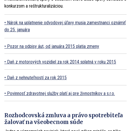
konkurzom a reštrukturalizáciou.
Nárok na uplatnenie odvodovej úľavy musia zamestnanci oznámiť
do 25. januára
Pozor na odpisy áut, od januára 2015 platia zmeny
Daň z motorových vozidiel za rok 2014 splatná v roku 2015
Daň z nehnuteľností za rok 2015
Povinnosť zdravotnej služby platí aj pre živnostníkov a s.r.o.
Rozhodcovská zmluva a právo spotrebiteľa
žalovať na všeobecnom súde