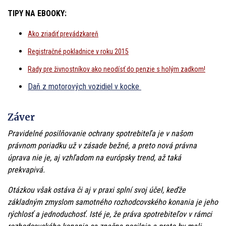
TIPY NA EBOOKY:
Ako zriadiť prevádzkareň
Registračné pokladnice v roku 2015
Rady pre živnostníkov ako neodísť do penzie s holým zadkom!
Daň z motorových vozidiel v kocke
Záver
Pravidelné posilňovanie ochrany spotrebiteľa je v našom
právnom poriadku už v zásade bežné, a preto nová právna
úprava nie je, aj vzhľadom na európsky trend, až taká
prekvapivá.
Otázkou však ostáva či aj v praxi splní svoj účel, keďže
základným zmyslom samotného rozhodcovského konania je jeho
rýchlosť a jednoduchosť. Isté je, že práva spotrebiteľov v rámci