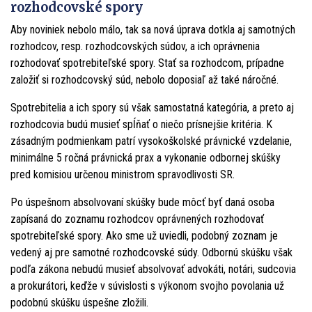
rozhodcovské spory
Aby noviniek nebolo málo, tak sa nová úprava dotkla aj samotných
rozhodcov, resp. rozhodcovských súdov, a ich oprávnenia
rozhodovať spotrebiteľské spory. Stať sa rozhodcom, prípadne
založiť si rozhodcovský súd, nebolo doposiaľ až také náročné.
Spotrebitelia a ich spory sú však samostatná kategória, a preto aj
rozhodcovia budú musieť spĺňať o niečo prísnejšie kritéria. K
zásadným podmienkam patrí vysokoškolské právnické vzdelanie,
minimálne 5 ročná právnická prax a vykonanie odbornej skúšky
pred komisiou určenou ministrom spravodlivosti SR.
Po úspešnom absolvovaní skúšky bude môcť byť daná osoba
zapísaná do zoznamu rozhodcov oprávnených rozhodovať
spotrebiteľské spory. Ako sme už uviedli, podobný zoznam je
vedený aj pre samotné rozhodcovské súdy. Odbornú skúšku však
podľa zákona nebudú musieť absolvovať advokáti, notári, sudcovia
a prokurátori, keďže v súvislosti s výkonom svojho povolania už
podobnú skúšku úspešne zložili.