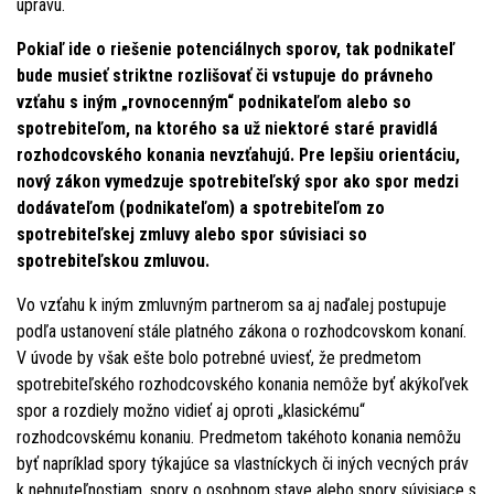
úpravu.
Pokiaľ ide o riešenie potenciálnych sporov, tak podnikateľ
bude musieť striktne rozlišovať či vstupuje do právneho
vzťahu s iným „rovnocenným“ podnikateľom alebo so
spotrebiteľom, na ktorého sa už niektoré staré pravidlá
rozhodcovského konania nevzťahujú. Pre lepšiu orientáciu,
nový zákon vymedzuje spotrebiteľský spor ako spor medzi
dodávateľom (podnikateľom) a spotrebiteľom zo
spotrebiteľskej zmluvy alebo spor súvisiaci so
spotrebiteľskou zmluvou.
Vo vzťahu k iným zmluvným partnerom sa aj naďalej postupuje
podľa ustanovení stále platného zákona o rozhodcovskom konaní.
V úvode by však ešte bolo potrebné uviesť, že predmetom
spotrebiteľského rozhodcovského konania nemôže byť akýkoľvek
spor a rozdiely možno vidieť aj oproti „klasickému“
rozhodcovskému konaniu. Predmetom takéhoto konania nemôžu
byť napríklad spory týkajúce sa vlastníckych či iných vecných práv
k nehnuteľnostiam, spory o osobnom stave alebo spory súvisiace s