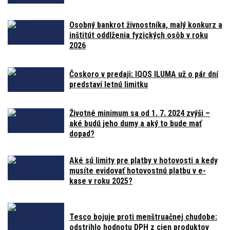
Osobný bankrot živnostníka, malý konkurz a
inštitút oddlženia fyzických osôb v roku
2026
Čoskoro v predaji: IQOS ILUMA už o pár dní
predstaví letnú limitku
Životné minimum sa od 1. 7. 2024 zvýši –
aké budú jeho dumy a aký to bude mať
dopad?
Aké sú limity pre platby v hotovosti a kedy
musíte evidovať hotovostnú platbu v e-
kase v roku 2025?
Tesco bojuje proti menštruačnej chudobe:
odstrihlo hodnotu DPH z cien produktov