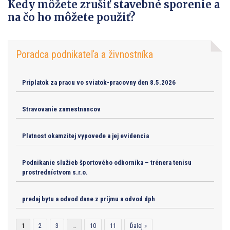
Kedy môžete zrušiť stavebné sporenie a
na čo ho môžete použiť?
Poradca podnikateľa a živnostníka
Priplatok za pracu vo sviatok-pracovny den 8.5.2026
Stravovanie zamestnancov
Platnost okamzitej vypovede a jej evidencia
Podnikanie služieb športového odborníka – trénera tenisu
prostredníctvom s.r.o.
predaj bytu a odvod dane z príjmu a odvod dph
1
2
3
…
10
11
Ďalej »