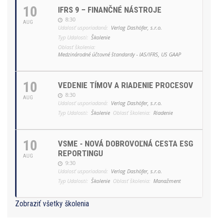
10
IFRS 9 – FINANČNÉ NÁSTROJE
8:30
AUG
Udalosť usporiadaná:
Verlag Dashöfer, s.r.o.
Typ Udalosti:
Školenie
Oblasť školenia:
Medzinárodné účtovné štandardy - IAS/IFRS, US GAAP
10
VEDENIE TÍMOV A RIADENIE PROCESOV
8:30
AUG
Udalosť usporiadaná:
Verlag Dashöfer, s.r.o.
Typ Udalosti:
Školenie
Oblasť školenia:
Riadenie
10
VSME - NOVÁ DOBROVOĽNÁ CESTA ESG
REPORTINGU
AUG
9:30
Udalosť usporiadaná:
Verlag Dashöfer, s.r.o.
Typ Udalosti:
Školenie
Oblasť školenia:
Manažment
Zobraziť všetky školenia