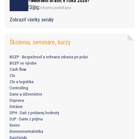
voči nim brániť v roku 2026?
Ochranna podnikania
Zobraziť všetky seriály
Školenia, semináre, kurzy
BOZP - Bezpečnosť a ochrana zdravia pri práci
BOZP vo výrobe
Cash flow
Clo
Clo a logistika
Controlling
Dane a účtovníctvo
Doprava
Dotácie
DPH - Daň z pridanej hodnoty
DzP - Dane z príjmu
Enviro
Environmentalistika
Eurofondy