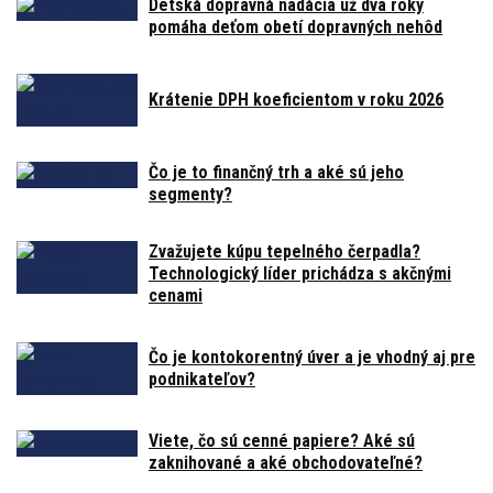
Detská dopravná nadácia už dva roky
pomáha deťom obetí dopravných nehôd
Krátenie DPH koeficientom v roku 2026
Čo je to finančný trh a aké sú jeho
segmenty?
Zvažujete kúpu tepelného čerpadla?
Technologický líder prichádza s akčnými
cenami
Čo je kontokorentný úver a je vhodný aj pre
podnikateľov?
Viete, čo sú cenné papiere? Aké sú
zaknihované a aké obchodovateľné?