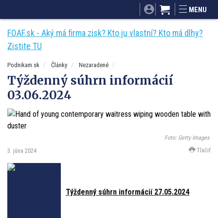
SITA.sk
Podnikam.sk
Mnamky-recepty.sk
MENU
Dobré rady a nápady
ByvanieHrou.sk
FOAF.sk - Aký má firma zisk? Kto ju vlastní? Kto má dlhy?
Zistite TU
Podnikam.sk
Články
Nezaradené
Týždenný súhrn informácií
03.06.2024
Foto: Getty Images
Tlačiť
3. júna 2024
Týždenný súhrn informácií 27.05.2024