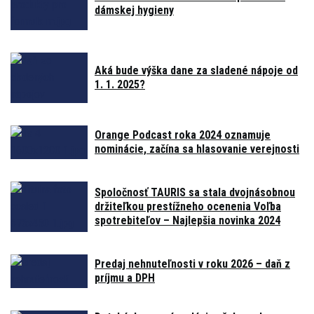
dámskej hygieny
Aká bude výška dane za sladené nápoje od
1. 1. 2025?
Orange Podcast roka 2024 oznamuje
nominácie, začína sa hlasovanie verejnosti
Spoločnosť TAURIS sa stala dvojnásobnou
držiteľkou prestížneho ocenenia Voľba
spotrebiteľov – Najlepšia novinka 2024
Predaj nehnuteľnosti v roku 2026 – daň z
príjmu a DPH